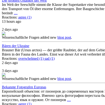
Die größten Öltanker der Welt
Im Welt der Seeschiffe nimmt die Klasse der Supertanker eine besond
den Transport von Öl über enorme Entfernungen. Ihre Baugeschichte i
beeindr
…
Reactions:
agree (1)
13 hours ago
2 days ago
Wissenschaftliche Fragen
added new
blog post
.
Bären der Ukraine
Brauner Bär (Ursus arctos) — der größte Raubtier, der auf dem Gebiet 
Bären in der Fauna des Landes. Einst war dieser Art weit verbreitet ü
Reactions:
overwhelmed (1)
sad (1)
2 days ago
3 days ago
Wissenschaftliche Fragen
added new
blog post
.
Bekannte Fotografen Europas
Европейский объектив: от пионеров до современных мастеров 
визуальные философии. Именно здесь фотография перестала бы
искусство, язык и оружие. От пионеров
…
Reactions:
agree (1)