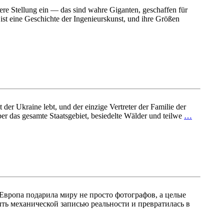
ere Stellung ein — das sind wahre Giganten, geschaffen für
st eine Geschichte der Ingenieurskunst, und ihre Größen
der Ukraine lebt, und der einzige Vertreter der Familie der
ber das gesamte Staatsgebiet, besiedelte Wälder und teilwe
…
Европа подарила миру не просто фотографов, а целые
ть механической записью реальности и превратилась в