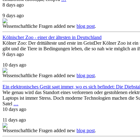
8 days ago
9 days ago
Wissenschaftliche Fragen
added new
blog post
.
Kölnischer Zoo - einer der ältesten in Deutschland
Kölner Zoo: Der drittälteste und erste im GeistDer Kölner Zoo ist ein
gibt und die Tiere in Bedingungen leben, die so nah wie möglich an i
9 days ago
10 days ago
Wissenschaftliche Fragen
added new
blog post
.
Ein elektronisches Gerät sagt immer, wo es sich befindet: Die Diebstahl
Wie genau wird das Standort eines verlorenen oder gestohlenen elekt
Laptops ist immer Stress. Doch moderne Technologien machen die Suc
Satel
…
10 days ago
11 days ago
Wissenschaftliche Fragen
added new
blog post
.