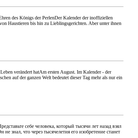
ren des Königs der PerlenDer Kalender der inoffiziellen
von Haustieren bis hin zu Lieblingsgerichten. Aber unter ihnen
er Leben verändert hatAm ersten August. Im Kalender - der
hen auf der ganzen Welt bedeutet dieser Tag mehr als nur ein
едставьте себе человека, который тысячи лет назад взял
н не знал, что через тысячелетия его изобретение станет