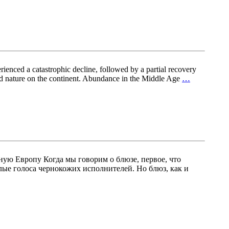
rienced a catastrophic decline, followed by a partial recovery
ld nature on the continent. Abundance in the Middle Age
…
ную Европу Когда мы говорим о блюзе, первое, что
лые голоса чернокожих исполнителей. Но блюз, как и