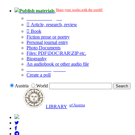
Share your works with the world!
Publish materials
Publication type?
Article, research, review
Book
Fiction prose or poetry
Personal journal entry
Photo Documents
Files: PDF\DOC\RAR\ZIP etc.
Biography
An audiobook or other audio file
Additional options:
Create a poll
Austria
World
of Austria
LIBRARY