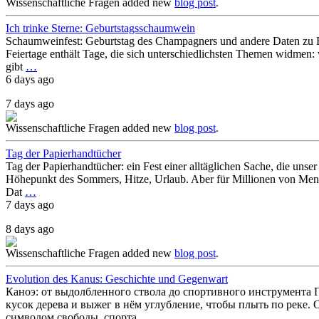
Wissenschaftliche Fragen
added new
blog post
.
Ich trinke Sterne: Geburtstagsschaumwein
Schaumweinfest: Geburtstag des Champagners und andere Daten zu Eh
Feiertage enthält Tage, die sich unterschiedlichsten Themen widmen: 
gibt
…
6 days ago
7 days ago
Wissenschaftliche Fragen
added new
blog post
.
Tag der Papierhandtücher
Tag der Papierhandtücher: ein Fest einer alltäglichen Sache, die uns
Höhepunkt des Sommers, Hitze, Urlaub. Aber für Millionen von Mensc
Dat
…
7 days ago
8 days ago
Wissenschaftliche Fragen
added new
blog post
.
Evolution des Kanus: Geschichte und Gegenwart
Каноэ: от выдолбленного ствола до спортивного инструмента Пр
кусок дерева и выжег в нём углубление, чтобы плыть по реке. О
символом свободы, спорта
…