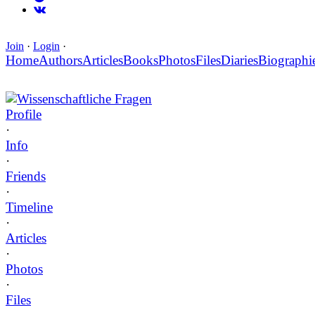
Join
·
Login
·
Home
Authors
Articles
Books
Photos
Files
Diaries
Biographi
Wissenschaftliche Fragen
Profile
·
Info
·
Friends
·
Timeline
·
Articles
·
Photos
·
Files