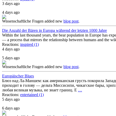
3 days ago
4 days ago
Wissenschaftliche Fragen
added new
blog post
.
Die Anzahl der Bären in Europa während der letzten 1000 Jahre
Within the last thousand years, the bear population in Europe has expe
— a process that mirrors the relationship between humans and the wi
Reactions:
inspired (1)
4 days ago
5 days ago
Wissenschaftliche Fragen
added new
blog post
.
Europäischer Blues
Блюз над Ла-Маншем: как американская грусть покорила Запад
приходит в голову — дельта Миссисипи, чикагские бары, хрип
любая великая музыка, не знает границ. Е
…
Reactions:
entertained (1)
5 days ago
6 days ago