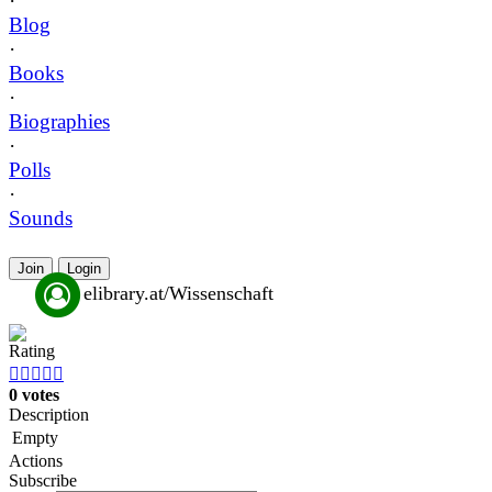
·
Blog
·
Books
·
Biographies
·
Polls
·
Sounds
Join
Login
elibrary.at/Wissenschaft
Rating





0 votes
Description
Empty
Actions
Subscribe