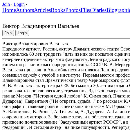
Join
·
Login
·
Home
Authors
Articles
Books
Photos
Files
Diaries
Biographi
Виктор Владимирович Васильев
Join
Login
Виктор Владимирович Васильев
Народному артисту России, актеру Драматического театра Се
исполнилось 60 лет, тридцать "пять из них он посвятил сценичес
вечернее отделение актерского факультета Ленинградского гос
кинематографии в класс народного артиста СССР В. В. Меркур
Васильева призвали в Ансамбль песни и пляски Ленинградског
совмещал службу с учебой в институте. Первым местом профес
Владимировича стал Драматический театр Черноморского флота.
В. В. Васильев - актер театра СФ. Без малого 30, лет им отдан
реализовать свои творческие устремления. Здесь он сыграл м
плана: Марков ("История одной любви" К. Симонова). Платоно
Дударова), Лаврентьич ("Не отврати, судьба..." по рассказам К
биографии - главные роли в "спектаклях по пьесам М. Горького
А. Вампилова, В. Розова, А. Гельмана, А. Дударева. А. Галина
современных авторов. За большие заслуги в области театрально
присвоено почетное звание "Заслуженный артист РСФСР", а в 
Федерации". И сегодня актер - на пике популярности. Репертуа