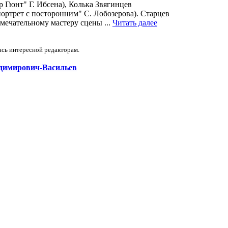
 Гюнт" Г. Ибсена), Колька Звягинцев
ортрет с посторонним" С. Лобозерова). Старцев
амечательному мастеру сцены ...
Читать далее
ась интересной редакторам.
ладимирович-Васильев