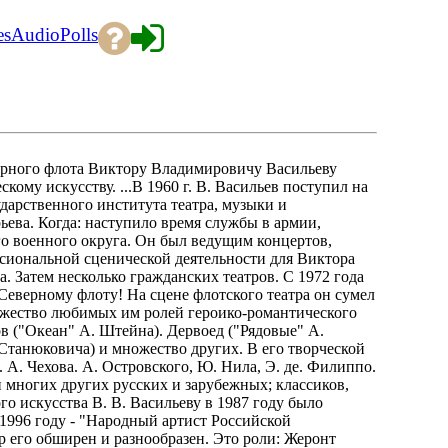
es
Audio
Polls
верного флота Виктору Владимировичу Васильеву
кому искусству. ...В 1960 г. В. Васильев поступил на
ударственного института театра, музыки и
ьева. Когда: наступило время службы в армии,
о военного округа. Он был ведущим концертов,
сиональной сценической деятельности для Виктора
 Затем несколько гражданских театров. С 1972 года
о Северному флоту! На сцене флотского театра он сумел
ножество любимых им ролей героико-романтического
в ("Океан" А. Штейна). Дервоед ("Рядовые" А.
. Станюковича) и множество других. В его творческой
. А. Чехова. А. Островского, Ю. Нила, Э. де. Филиппо.
 и многих других русских и зарубежных; классиков,
го искусства В. В. Васильеву в 1987 году было
1996 году - "Народный артист Российской
р его обширен и разнообразен. Это роли: Жеронт