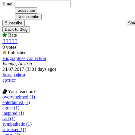
Email:
Subscribe
Sha
Back to Blog
Rate





0 votes
Publisher
Biographies Collection
Vienna, Austria
24.07.2017 (3301 days ago)
Биографии
артист
Your reaction?
overwhelmed (1)
entertained (1)
agree (1)
inspired (1)
sad (1)
sympathetic (1)
surprised (1)
angry (1)