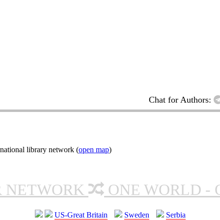
Chat for Authors:
ational library network (
open map
)
R NETWORK
ONE WORLD - 
US-Great Britain
Sweden
Serbia