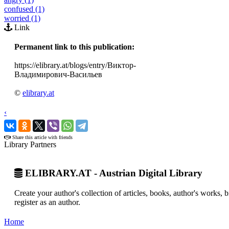
confused (1)
worried (1)
Link
Permanent link to this publication:
https://elibrary.at/blogs/entry/Виктор-
Владимирович-Васильев
©
elibrary.at
‹
›
Share this article with friends
Library Partners
ELIBRARY.AT - Austrian Digital Library
Create your author's collection of articles, books, author's works,
register as an author.
Home