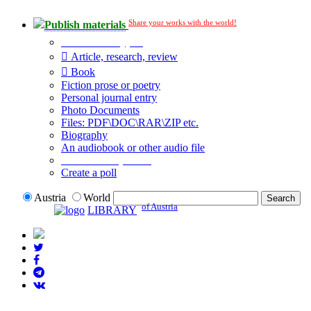
Share your works with the world!
Publish materials
Publication type?
Article, research, review
Book
Fiction prose or poetry
Personal journal entry
Photo Documents
Files: PDF\DOC\RAR\ZIP etc.
Biography
An audiobook or other audio file
Additional options:
Create a poll
Austria
World
of Austria
LIBRARY