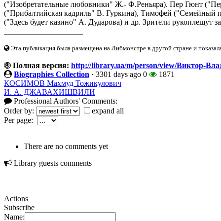
("Изобретательные любовники" Ж.- Ф.Реньяра). Пер Гюнт ("Пер
("Прибалтийская кадриль" В. Гуркина), Тимофей ("Семейный п
("Здесь будет казино" А. Дударова) и др. Зрители рукоплещут з
____________________
Эта публикация была размещена на Либмонстре в другой стране и показал
Полная версия:
http://library.ua/m/person/view/Виктор-В
Biographies Collection
·
3301 days ago
0
1871
КОСИМОВ Махмуд Тожикулович
И. А. ДЖАВАХИШВИЛИ
Professional Authors' Comments:
Order by:
expand all
Per page:
There are no comments yet
Library guests comments
Actions
Subscribe
Name: