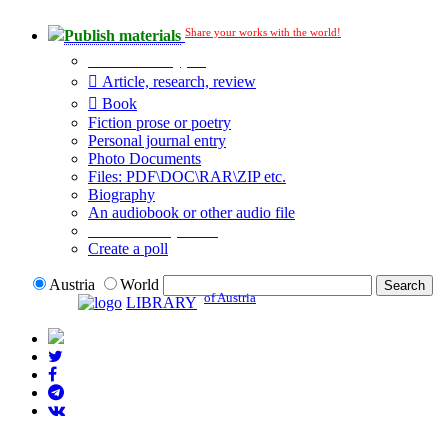
Share your works with the world!
Publish materials
Publication type?
Article, research, review
Book
Fiction prose or poetry
Personal journal entry
Photo Documents
Files: PDF\DOC\RAR\ZIP etc.
Biography
An audiobook or other audio file
Additional options:
Create a poll
Austria
World
of Austria
LIBRARY