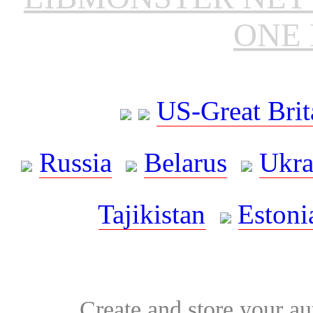
ONE 
US-Great Brit
Russia
Belarus
Ukra
Tajikistan
Estoni
Create and store your au