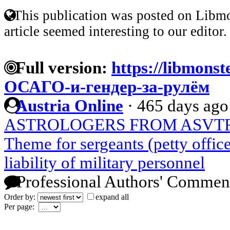
This publication was posted on Libmo
article seemed interesting to our editor.
Full version:
https://libmonst
ОСАГО-и-гендер-за-рулём
Austria Online
·
465 days ago
ASTROLOGERS FROM ASVT
Theme for sergeants (petty officer
liability of military personnel
Professional Authors' Commen
Order by:
expand all
Per page: