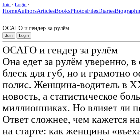
Join
·
Login
·
Home
Authors
Articles
Books
Photos
Files
Diaries
Biographi
ОСАГО и гендер за рулём
Join
Login
ОСАГО и гендер за рулём
Она едет за рулём уверенно, в
блеск для губ, но и грамотно
полис. Женщина-водитель в XX
новость, а статистическое бол
миллионниках. Но влияет ли 
Ответ сложнее, чем кажется на
на старте: как женщины «въех