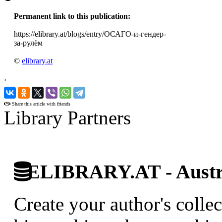
Permanent link to this publication:
https://elibrary.at/blogs/entry/ОСАГО-и-гендер-
за-рулём
©
elibrary.at
‹
›
Share this article with friends
Library Partners
ELIBRARY.AT - Austri
Create your author's collec