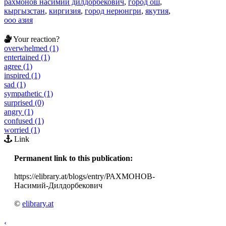
рахмонов насимий дилдорбекович
,
город ош
,
кыргызстан
,
киргизия
,
город нерюнгри
,
якутия
,
ооо азия
Your reaction?
overwhelmed (1)
entertained (1)
agree (1)
inspired (1)
sad (1)
sympathetic (1)
surprised (0)
angry (1)
confused (1)
worried (1)
Link
Permanent link to this publication:
https://elibrary.at/blogs/entry/РАХМОНОВ-
Насимий-Дилдорбекович
©
elibrary.at
‹