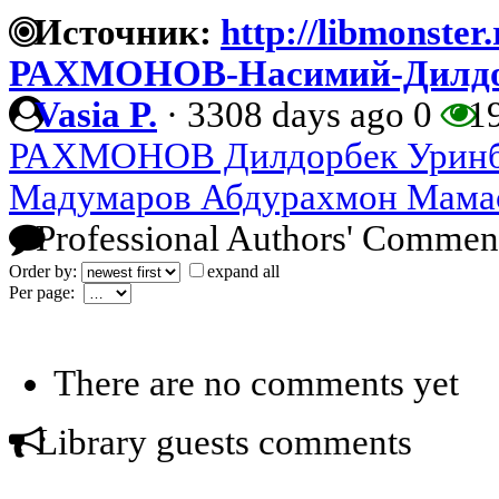
Источник:
http://libmonster
РАХМОНОВ-Насимий-Дилдо
Vasia P.
·
3308 days ago
0
1
РАХМОНОВ Дилдорбек Уринб
Мадумаров Абдурахмон Мама
Professional Authors' Commen
Order by:
expand all
Per page:
There are no comments yet
Library guests comments