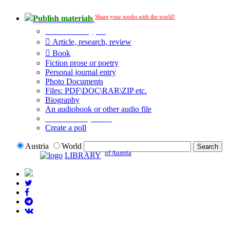
Share your works with the world!
Publish materials
Publication type?
Article, research, review
Book
Fiction prose or poetry
Personal journal entry
Photo Documents
Files: PDF\DOC\RAR\ZIP etc.
Biography
An audiobook or other audio file
Additional options:
Create a poll
Austria
World
of Austria
LIBRARY