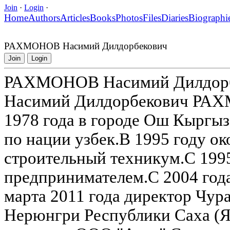
Join
·
Login
·
Home
Authors
Articles
Books
Photos
Files
Diaries
Biographi
РАХМОНОВ Насимий Дилдорбекович
Join
Login
РАХМОНОВ Насимий Дилдор
Насимий Дилдорбекович РАХ
1978 года в городе Ош Кыргыз
по нации узбек.В 1995 году 
строительный техникум.С 1995
предпринимателем.С 2004 год
марта 2011 года директор Чур
Нерюнгри Республики Саха (Як