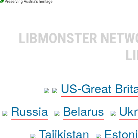
Preserving Austria's heritage
LIBMONSTER NET
L
US-Great Brit
Russia
Belarus
Ukr
Tajikistan
Eston