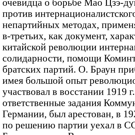
очевидца о борьбе Мао Цзэ-дун
против интернационалистского
непартийных методах, применя
в-третьих, как документ, хар
китайской революции интерн
солидарности, помощи Коминт
братских партий. О. Браун приб
имея большой опыт революци
участвовал в восстании 1919 г
ответственные задания Комму
Германии, был арестован, в 19
по решению партии уехал в СС