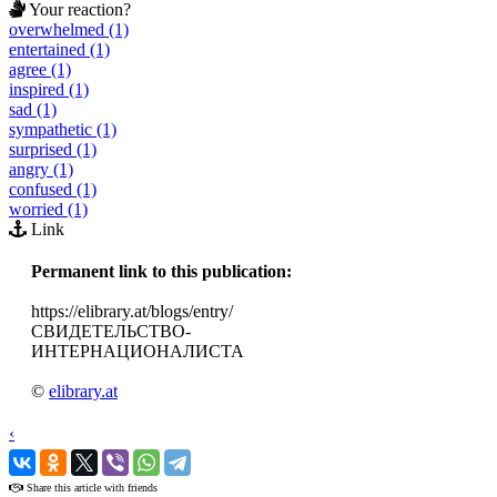
Your reaction?
overwhelmed (1)
entertained (1)
agree (1)
inspired (1)
sad (1)
sympathetic (1)
surprised (1)
angry (1)
confused (1)
worried (1)
Link
Permanent link to this publication:
https://elibrary.at/blogs/entry/
СВИДЕТЕЛЬСТВО-
ИНТЕРНАЦИОНАЛИСТА
©
elibrary.at
‹
›
Share this article with friends