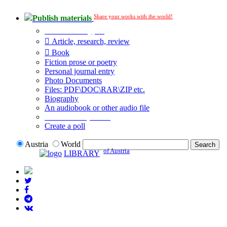
Share your works with the world!
Publish materials
Publication type?
Article, research, review
Book
Fiction prose or poetry
Personal journal entry
Photo Documents
Files: PDF\DOC\RAR\ZIP etc.
Biography
An audiobook or other audio file
Additional options:
Create a poll
Austria
World
of Austria
LIBRARY