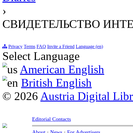
›
СВИДЕТЕЛЬСТВО ИНТ
Privacy
Terms
FAQ
Invite a Friend
Language (en)
Select Language
American English
British English
© 2026
Austria Digital Lib
Editorial Contacts
About
·
News
·
For Advertisers