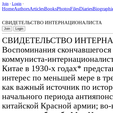
Join
·
Login
·
Home
Authors
Articles
Books
Photos
Files
Diaries
Biographi
СВИДЕТЕЛЬСТВО ИНТЕРНАЦИОНАЛИСТА
Join
Login
СВИДЕТЕЛЬСТВО ИНТЕРН
Воспоминания скончавшегося в
коммуниста-интернационалиста
Китае в 1930-х годах* предст
интерес по меньшей мере в тре
как важный источник по исто
начального периода антияпонс
китайской Красной армии; во-