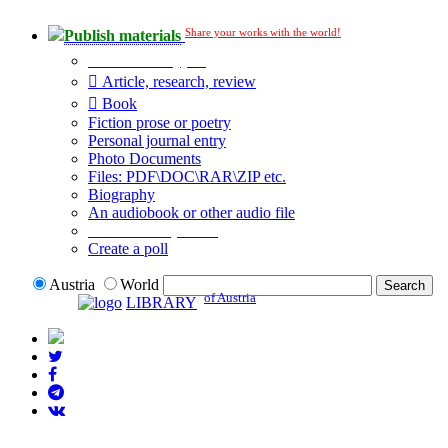
Share your works with the world!
Publish materials
Publication type?
Article, research, review
Book
Fiction prose or poetry
Personal journal entry
Photo Documents
Files: PDF\DOC\RAR\ZIP etc.
Biography
An audiobook or other audio file
Additional options:
Create a poll
Austria
World
of Austria
LIBRARY