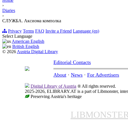
Home
›
Diaries
›
СЛУЖБА. Аксиома комполка
Privacy
Terms
FAQ
Invite a Friend
Language (en)
Select Language
American English
British English
© 2026
Austria Digital Library
Editorial Contacts
About
·
News
·
For Advertisers
Digital Library of Austria
® All rights reserved.
2025-2026, ELIBRARY.AT is a part of Libmonster, intern
Preserving Austria's heritage
LIBMONSTE