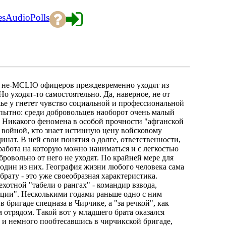
es
Audio
Polls
мя не-MCLIO офицеров преждевременно уходят из
Но уходят-то самостоятельно. Да, наверное, не от
ье у гнетет чувство социальной и профессиональной
пытно: среди добровольцев наоборот очень малый
. Никакого феномена в особой прочности "афганской
е войной, кто знает истинную цену войсковому
инат. В ней свои понятия о долге, ответственности,
работа на которую можно наниматься и с легкостью
обровольно от него не уходят. По крайней мере для
 один из них. География жизни любого человека сама
рату - это уже своеобразная характеристика.
отной "табели о рангах" - командир взвода,
ции". Несколькими годами раньше одно с ним
бригаде спецназа в Чирчике, а "за речкой", как
 отрядом. Такой вот у младшего брата оказался
 и немного пообтесавшись в чирчикской бригаде,