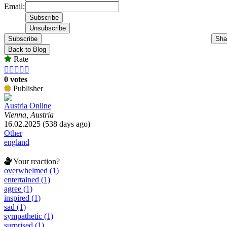
Email:
Subscribe
Sha
Back to Blog
Rate





0 votes
Publisher
Austria Online
Vienna, Austria
16.02.2025 (538 days ago)
Other
england
Your reaction?
overwhelmed (1)
entertained (1)
agree (1)
inspired (1)
sad (1)
sympathetic (1)
surprised (1)