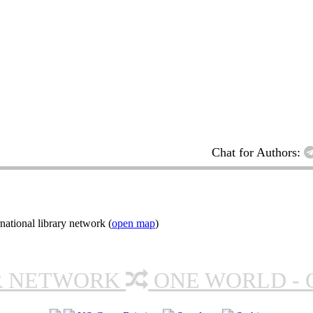
Chat for Authors:
ational library network (
open map
)
R NETWORK
ONE WORLD - 