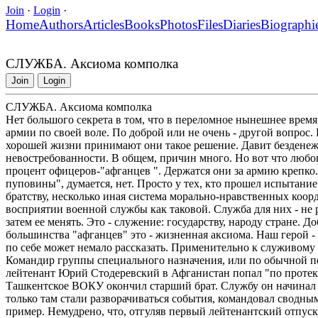
Join
·
Login
·
Home
Authors
Articles
Books
Photos
Files
Diaries
Biographi
СЛУЖБА. Аксиома комполка
Join
Login
СЛУЖБА. Аксиома комполка
Нет большого секрета в том, что в переломное нынешнее вре
армии по своей воле. По доброй или не очень - другой вопрос. 
хорошей жизни принимают они такое решение. Давит безденеж
невостребованности. В общем, причин много. Но вот что любо
процент офицеров-"афганцев ". Держатся они за армию крепко
пуповины", думается, нет. Просто у тех, кто прошел испытани
братству, несколько иная система морально-нравственных коорд
восприятии военной службы как таковой. Служба для них - не 
затем ее менять. Это - служение: государству, народу стране. Д
большинства "афганцев" это - жизненная аксиома. Наш герой -
по себе может немало рассказать. Применительно к служивому б
Командир группы специального назначения, или по обычной пех
лейтенант Юрий Стодеревский в Афганистан попал "по протек
Ташкентское ВОКУ окончил старший брат. Службу он начинал в 
только там стали разворачиваться события, командовал сводным
пример. Немудрено, что, отгуляв первый лейтенантский отпуск