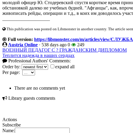
молодой офицер Ю. Стодеревский спустя короткое время прини
обстановкой далеко не учебных будней. "Афганцы", как, впро
живописать рейды, операции и т.д., в коих им доводилось участ
____________________
This publication was posted on Libmonster in another country. The article seeme
Full version:
https://libmonster.com/m/articles/view/СЛУЖ
Austria Online
·
538 days ago
0
249
ВОЕННЫЙ ПЕДАГОГ С ? ГРАЖДАНСКИМ ДИПЛОМОМ
Теплится надежда в наших сердцах
Professional Authors' Comments:
Order by:
expand all
Per page:
There are no comments yet
Library guests comments
Actions
Subscribe
Name: