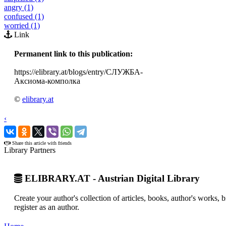
angry (1)
confused (1)
worried (1)
Link
Permanent link to this publication:
https://elibrary.at/blogs/entry/СЛУЖБА-
Аксиома-комполка
©
elibrary.at
‹
›
Share this article with friends
Library Partners
ELIBRARY.AT - Austrian Digital Library
Create your author's collection of articles, books, author's works,
register as an author.