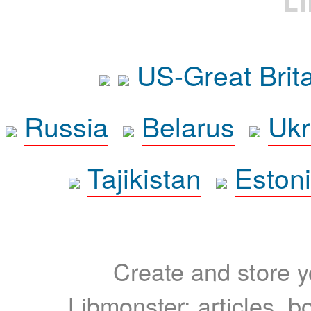
L
US-Great Brit
Russia
Belarus
Ukr
Tajikistan
Eston
Create and store yo
Libmonster: articles, b