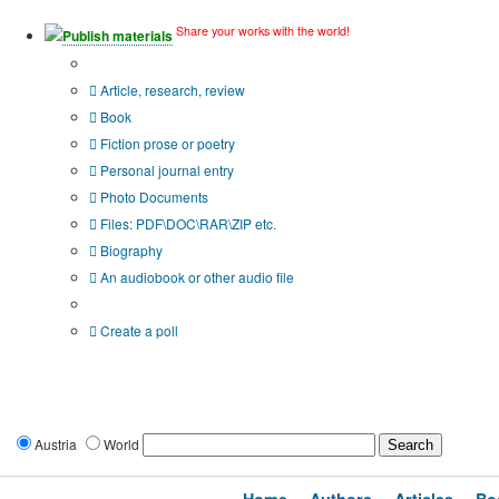
Share your works with the world!
Publish materials
Publication type?
Article, research, review
Book
Fiction prose or poetry
Personal journal entry
Photo Documents
Files: PDF\DOC\RAR\ZIP etc.
Biography
An audiobook or other audio file
Additional options:
Create a poll
Austria
World