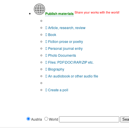
Share your works with the world!
Publish materials
Publication type?
Article, research, review
Book
Fiction prose or poetry
Personal journal entry
Photo Documents
Files: PDF\DOC\RAR\ZIP etc.
Biography
An audiobook or other audio file
Additional options:
Create a poll
Austria
World