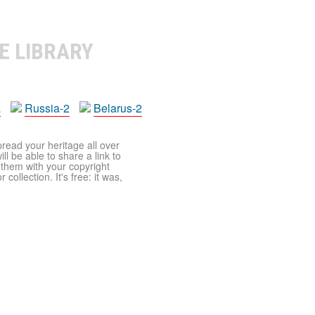
E LIBRARY
a
Russia-2
Belarus-2
pread your heritage all over
ll be able to share a link to
t them with your copyright
ollection. It's free: it was,