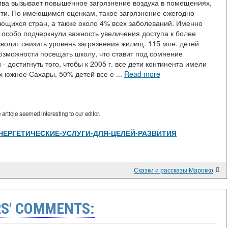
ива вызывает повышенное загрязнение воздуха в помещениях,
ти. По имеющимся оценкам, такое загрязнение ежегодно
ающихся стран, а также около 4% всех заболеваний. Именно
особо подчеркнули важность увеличения доступа к более
волит снизить уровень загрязнения жилищ. 115 млн. детей
озможности посещать школу, что ставит под сомнение
 достигнуть того, чтобы к 2005 г. все дети континента имели
 южнее Сахары, 50% детей все е ...
Read more
rticle seemed interesting to our editor.
view/ЭНЕРГЕТИЧЕСКИЕ-УСЛУГИ-ДЛЯ-ЦЕЛЕЙ-РАЗВИТИЯ
Сказки и рассказы Марокко
S' COMMENTS: