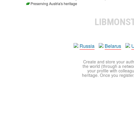
Preserving Austria's heritage
LIBMONS
Russia
Belarus
U
Create and store your autho
the world (through a network
your profile with colleag
heritage. Once you register,