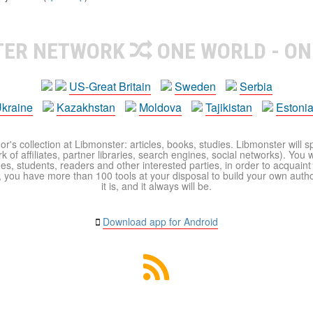
TER NETWORK
ONE WORLD - ON
US-Great Britain
Sweden
Serbia
kraine
Kazakhstan
Moldova
Tajikistan
Estoni
r's collection at Libmonster: articles, books, studies. Libmonster will s
 of affiliates, partner libraries, search engines, social networks). You wi
ues, students, readers and other interested parties, in order to acquain
 you have more than 100 tools at your disposal to build your own author c
it is, and it always will be.
Download app for Android