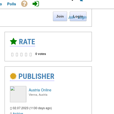
o
Polls
Join
Login
Join
·
Login
RATE
0 votes
PUBLISHER
Austria Online
Vienna, Austria
02.07.2023 (1130 days ago)
Archive