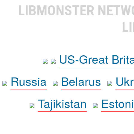
LIBMONSTER NET
L
US-Great Brit
Russia
Belarus
Ukr
Tajikistan
Eston