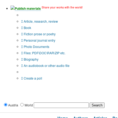
Share your works with the world!
Publish materials
Publication type?
Article, research, review
Book
Fiction prose or poetry
Personal journal entry
Photo Documents
Files: PDF\DOC\RAR\ZIP etc.
Biography
An audiobook or other audio file
Additional options:
Create a poll
Austria
World