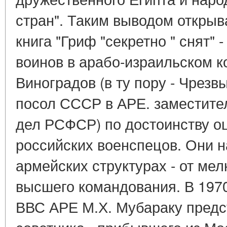
стран". Таким выводом откры
книга "Гриф "секретно " снят" 
воинов в арабо-израильском к
Виноградов (в ту пору - Чрез
посол СССР в АРЕ. заместите
дел РСФСР) по достоинству о
российских военспецов. Они н
армейских структурах - от ме
высшего командования. В 1970
ВВС АРЕ М.Х. Мубараку предс