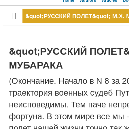
Home
Authors
Articles
Bo
&quot;РУССКИЙ ПОЛЕТ&quot; М.Х.
&quot;РУССКИЙ ПОЛЕТ&q
МУБАРАКА
(Окончание. Начало в N 8 за 2
траектория военных судеб Пу
неисповедимы. Тем паче непр
фортуна. В этом мире все мы 
полет нашей жизни точно так ж