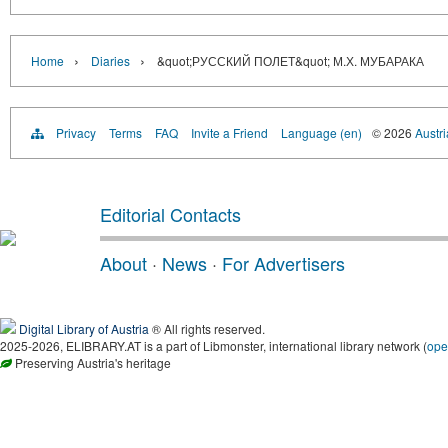
›
›
Home
Diaries
&quot;РУССКИЙ ПОЛЕТ&quot; М.Х. МУБАРАКА
Privacy
Terms
FAQ
Invite a Friend
Language (en)
© 2026
Austri
Editorial Contacts
About
·
News
·
For Advertisers
Digital Library of Austria
® All rights reserved.
2025-2026, ELIBRARY.AT is a part of Libmonster, international library network (
ope
Preserving Austria's heritage