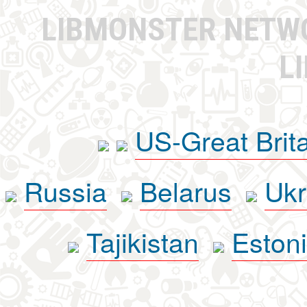
LIBMONSTER NET
L
US-Great Brit
Russia
Belarus
Ukr
Tajikistan
Eston