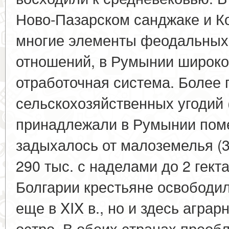
Ново-Пазарском санджаке и К
многие элементы феодальных
отношений, в Румынии широко
отработочная система. Более
сельскохозяйственных угодий (4
принадлежали в Румынии пом
задыхалось от малоземелья (3
290 тыс. с наделами до 2 гекта
Болгарии крестьяне освободи
еще в XIX в., но и здесь агра
остро. В обеих странах преоб