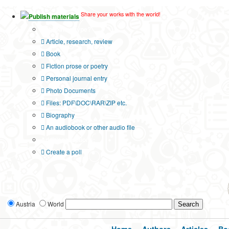
Share your works with the world!
Publish materials
Publication type?
Article, research, review
Book
Fiction prose or poetry
Personal journal entry
Photo Documents
Files: PDF\DOC\RAR\ZIP etc.
Biography
An audiobook or other audio file
Additional options:
Create a poll
Austria
World