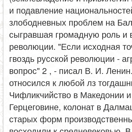
и подавление национальностей
злободневных проблем на Бал
сыгравшая громадную роль и в
революции. "Если исходная точ
гвоздь русской революции - а
вопрос" 2 , - писал В. И. Лени
относился к любой лз тогдашн
Чифликчийство в Македонии и 
Герцеговине, колонат в Далмац
старых форм производственны
восходили к средневековью. В