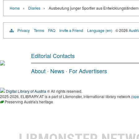
›
›
Home
Diaries
Ausbeutung junger Sportler aus Entwicklungsländern
Privacy
Terms
FAQ
Invite a Friend
Language (en)
© 2026
Austri
Editorial Contacts
About
·
News
·
For Advertisers
Digital Library of Austria
® All rights reserved.
2025-2026, ELIBRARY.AT is a part of Libmonster, international library network (
ope
Preserving Austria's heritage
LIBMONSTER NET