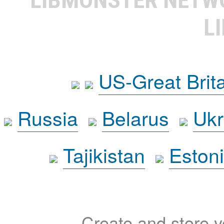
L
US-Great Brit
Russia
Belarus
Ukr
Tajikistan
Eston
Create and store yo