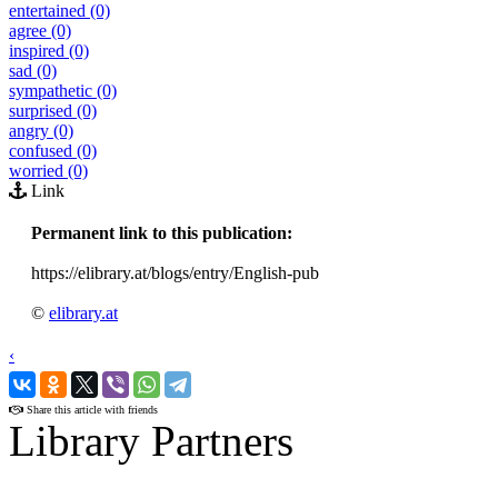
entertained (0)
agree (0)
inspired (0)
sad (0)
sympathetic (0)
surprised (0)
angry (0)
confused (0)
worried (0)
Link
Permanent link to this publication:
https://elibrary.at/blogs/entry/English-pub
©
elibrary.at
‹
›
Share this article with friends
Library Partners