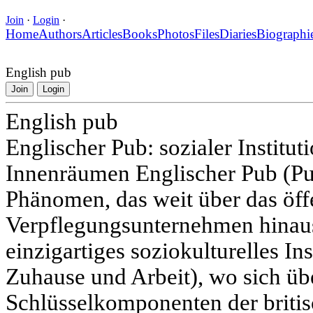
Join
·
Login
·
Home
Authors
Articles
Books
Photos
Files
Diaries
Biographi
English pub
Join
Login
English pub
Englischer Pub: sozialer Institutio
Innenräumen Englischer Pub (Pub
Phänomen, das weit über das öff
Verpflegungsunternehmen hinausg
einzigartiges soziokulturelles Inst
Zuhause und Arbeit), wo sich üb
Schlüsselkomponenten der britisc