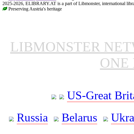
2025-2026, ELIBRARY.AT is a part of Libmonster, international libr
Preserving Austria's heritage
LIBMONSTER NE
ONE 
US-Great Brit
Russia
Belarus
Ukra