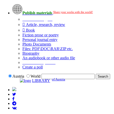
Share your works with the world!
Publish materials
Publication type?
Article, research, review
Book
Fiction prose or poetry
Personal journal entry
Photo Documents
Files: PDF\DOC\RAR\ZIP etc.
Biography
An audiobook or other audio file
Additional options:
Create a poll
Austria
World
of Austria
LIBRARY