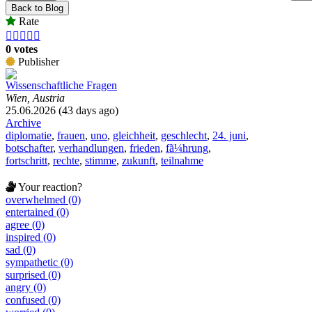
Back to Blog
Rate





0 votes
Publisher
Wissenschaftliche Fragen
Wien, Austria
25.06.2026 (43 days ago)
Archive
diplomatie
,
frauen
,
uno
,
gleichheit
,
geschlecht
,
24. juni
,
botschafter
,
verhandlungen
,
frieden
,
fã¼hrung
,
fortschritt
,
rechte
,
stimme
,
zukunft
,
teilnahme
Your reaction?
overwhelmed (0)
entertained (0)
agree (0)
inspired (0)
sad (0)
sympathetic (0)
surprised (0)
angry (0)
confused (0)