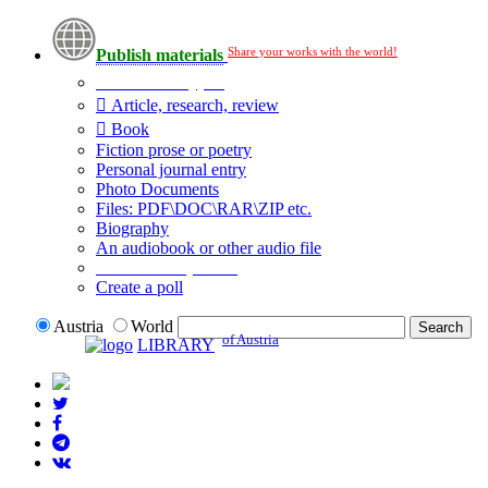
Share your works with the world!
Publish materials
Publication type?
Article, research, review
Book
Fiction prose or poetry
Personal journal entry
Photo Documents
Files: PDF\DOC\RAR\ZIP etc.
Biography
An audiobook or other audio file
Additional options:
Create a poll
Austria
World
of Austria
LIBRARY