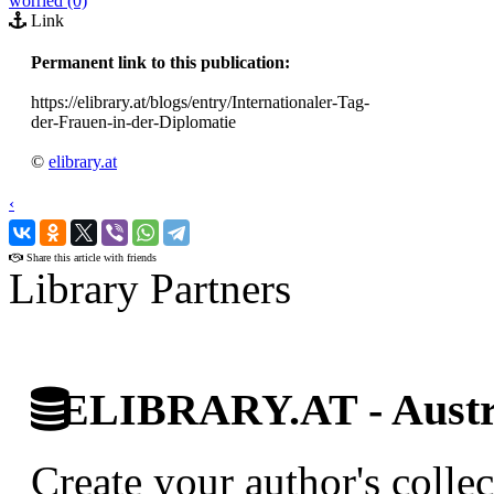
worried (0)
Link
Permanent link to this publication:
https://elibrary.at/blogs/entry/Internationaler-Tag-
der-Frauen-in-der-Diplomatie
©
elibrary.at
‹
›
Share this article with friends
Library Partners
ELIBRARY.AT - Austri
Create your author's collec