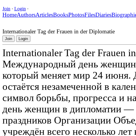
Join
·
Login
·
Home
Authors
Articles
Books
Photos
Files
Diaries
Biographi
Internationaler Tag der Frauen in der Diplomatie
Join
Login
Internationaler Tag der Frauen i
Международный день женщин в
который меняет мир 24 июня. Д
остаётся незамеченной в кален
символ борьбы, прогресса и 
день женщин в дипломатии — 
праздников Организации Объ
учреждён всего несколько лет 