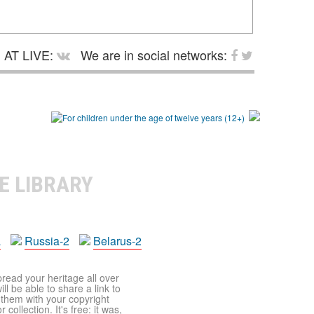
AT LIVE:
We are in social networks:
E LIBRARY
a
Russia-2
Belarus-2
pread your heritage all over
ll be able to share a link to
t them with your copyright
ollection. It's free: it was,