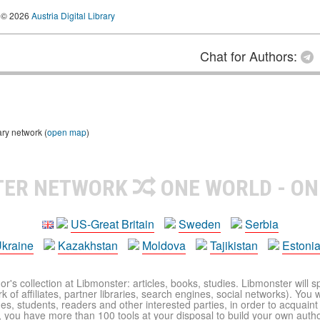
© 2026
Austria Digital Library
Chat for Authors:
ary network (
open map
)
TER NETWORK
ONE WORLD - ON
US-Great Britain
Sweden
Serbia
kraine
Kazakhstan
Moldova
Tajikistan
Estoni
r's collection at Libmonster: articles, books, studies. Libmonster will s
 of affiliates, partner libraries, search engines, social networks). You wi
ues, students, readers and other interested parties, in order to acquain
 you have more than 100 tools at your disposal to build your own author c