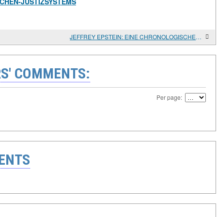
SCHEN-JUSTIZSYSTEMS
JEFFREY EPSTEIN: EINE CHRONOLOGISCHE BIOGRAFIE VON MACHT, REICHTUM UND STRAFFREITHEIT
S' COMMENTS:
Per page:
ENTS