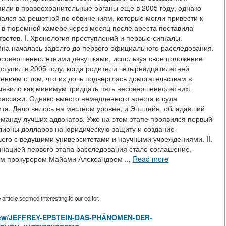
или в правоохранительные органы еще в 2005 году, однако
азался за решеткой по обвинениям, которые могли привести к
 в тюремной камере через месяц после ареста поставила
ветов. I. Хронология преступлений и первые сигналы.
на началась задолго до первого официального расследования.
 несовершеннолетними девушками, используя свое положение
тупил в 2005 году, когда родители четырнадцатилетней
ением о том, что их дочь подверглась домогательствам в
ыявило как минимум тридцать пять несовершеннолетних,
ассажи. Однако вместо немедленного ареста и суда
та. Дело велось на местном уровне, и Эпштейн, обладавший
анду лучших адвокатов. Уже на этом этапе проявился первый
ллионы долларов на юридическую защиту и создание
го с ведущими университетами и научными учреждениями. II.
инацией первого этапа расследования стало соглашение,
ым прокурором Майами Александром ...
Read more
rticle seemed interesting to our editor.
es/view/JEFFREY-EPSTEIN-DAS-PHÄNOMEN-DER-