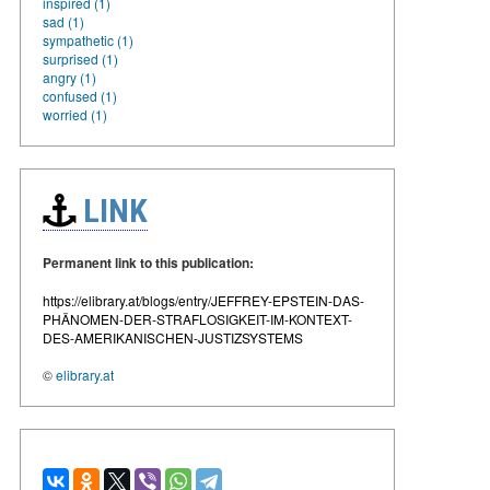
inspired (1)
sad (1)
sympathetic (1)
surprised (1)
angry (1)
confused (1)
worried (1)
LINK
Permanent link to this publication:
https://elibrary.at/blogs/entry/JEFFREY-EPSTEIN-DAS-
PHÄNOMEN-DER-STRAFLOSIGKEIT-IM-KONTEXT-
DES-AMERIKANISCHEN-JUSTIZSYSTEMS
©
elibrary.at