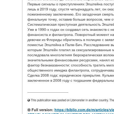
Первые сигналы о преступлениях Эпштейна поступ
лишь в 2019 году, спустя четырнадцать лет, он ок
пожизненному заключению. Его загадочная смерть
финальную точку, оставив больше вопросов, чем от
Систематическая преступная деятельность Эпштей
Уже в 1990-х годах он создавал сеть знакомств с
финансиста и филантропа. Поворотный момент нас
девочки из Флориды обратились в полицию с заявл
поместье Эпштейна в Палм-Бич. Расследование в
которым Эпштейн платил за сексуализированные м
последовала многолетняя бюрократическая волоки
значительными финансовыми ресурсами, нанял ком
фактор безнаказанности: способность тратить ми
общественного имиджа филантропа, сотрудничавше
Сделка 2008 года: юридическое прикрытие. Кульм
заключенное в 2008 году с тогдашним федеральн
____________________
This publication was posted on Libmonster in another country. The a
Full version:
https://biblio.com.de/m/articl