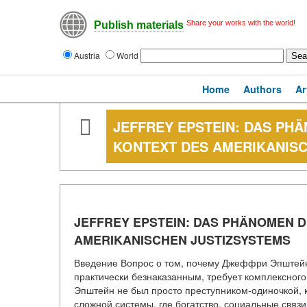
Share your works with the world!
Publish materials
Austria
World
Home
Authors
Ar
JEFFREY EPSTEIN: DAS PH
KONTEXT DES AMERIKANISC
JEFFREY EPSTEIN: DAS PHÄNOMEN D
AMERIKANISCHEN JUSTIZSYSTEMS
Введение Вопрос о том, почему Джеффри Эпштейн 
практически безнаказанным, требует комплексног
Эпштейн не был просто преступником-одиночкой, к
сложной системы, где богатство, социальные связ