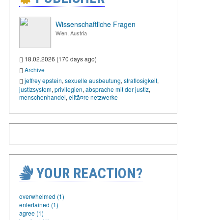
Wissenschaftliche Fragen
Wien, Austria
18.02.2026 (170 days ago)
Archive
jeffrey epstein
,
sexuelle ausbeutung
,
straflosigkeit
,
justizsystem
,
privilegien
,
absprache mit der justiz
,
menschenhandel
,
elitã¤re netzwerke
YOUR REACTION?
overwhelmed (1)
entertained (1)
agree (1)