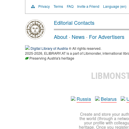
Privacy
Terms
FAQ
Invite a Friend
Language (en)
Editorial Contacts
About
·
News
·
For Advertisers
Digital Library of Austria
® All rights reserved.
2025-2026, ELIBRARY.AT is a part of Libmonster, international libr
Preserving Austria's heritage
LIBMONS
Russia
Belarus
U
Create and store your autho
the world (through a network
your profile with colleag
heritage. Once you register,