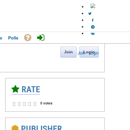
o
Polls
Join
Login
Join
·
Login
RATE
0 votes
PUBLISHER