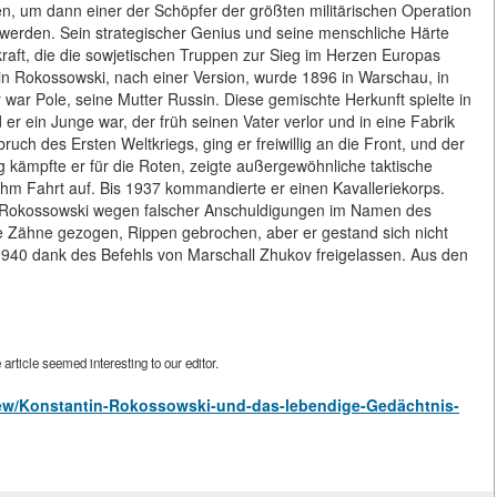
n, um dann einer der Schöpfer der größten militärischen Operation
werden. Sein strategischer Genius und seine menschliche Härte
raft, die die sowjetischen Truppen zur Sieg im Herzen Europas
in Rokossowski, nach einer Version, wurde 1896 in Warschau, in
 war Pole, seine Mutter Russin. Diese gemischte Herkunft spielte in
r ein Junge war, der früh seinen Vater verlor und in eine Fabrik
uch des Ersten Weltkriegs, ging er freiwillig an die Front, und der
g kämpfte er für die Roten, zeigte außergewöhnliche taktische
ahm Fahrt auf. Bis 1937 kommandierte er einen Kavalleriekorps.
e Rokossowski wegen falscher Anschuldigungen im Namen des
ere Zähne gezogen, Rippen gebrochen, aber er gestand sich nicht
1940 dank des Befehls von Marschall Zhukov freigelassen. Aus den
rticle seemed interesting to our editor.
/view/Konstantin-Rokossowski-und-das-lebendige-Gedächtnis-