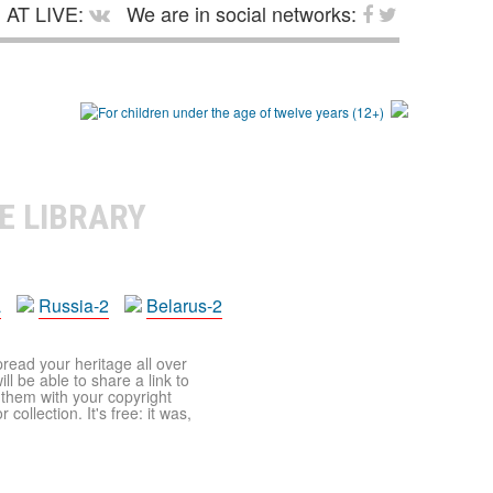
AT LIVE:
We are in social networks:
E LIBRARY
a
Russia-2
Belarus-2
pread your heritage all over
ll be able to share a link to
t them with your copyright
ollection. It's free: it was,