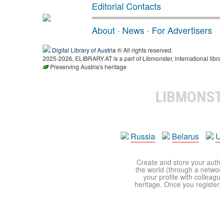
Editorial Contacts
About
·
News
·
For Advertisers
Digital Library of Austria
® All rights reserved.
2025-2026, ELIBRARY.AT is a part of Libmonster, international libr
Preserving Austria's heritage
LIBMONS
Russia
Belarus
U
Create and store your autho
the world (through a network
your profile with colleag
heritage. Once you register,