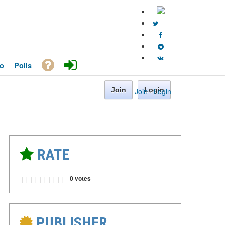
o
Polls
Join
Login
Join
·
Login
RATE
0 votes
PUBLISHER