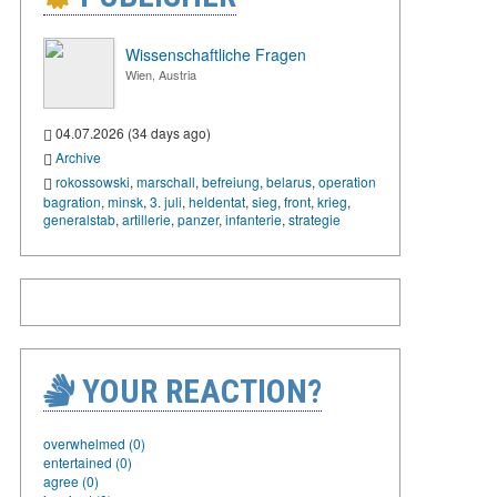
Wissenschaftliche Fragen
Wien, Austria
04.07.2026 (34 days ago)
Archive
rokossowski
,
marschall
,
befreiung
,
belarus
,
operation
bagration
,
minsk
,
3. juli
,
heldentat
,
sieg
,
front
,
krieg
,
generalstab
,
artillerie
,
panzer
,
infanterie
,
strategie
YOUR REACTION?
overwhelmed (0)
entertained (0)
agree (0)