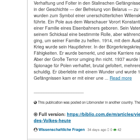
Verhaftung und Folter in den Stalinschen Gefängnisse
in der Geschichte — der Befreiung von Belarus — zu 
wurden zum Symbol einer unerschütterlichen Willensk
führte. Ein Pole aus dem Warschauer Vorort Konstant
einer Familie eines Eisenbahners geboren. Sein Vater
seinem Schicksal eine bestimmte Rolle, aber während e
ging, um seiner Familie zu helfen. 1914, mit dem Ausbr
Krieg wurde sein Hauptlehrer. In der Bürgerkriegskrie
Fähigkeiten. Er wurde bemerkt, und seine Karriere n
Aber der Große Terror umging ihn nicht. 1937 wurd
Spionage für Polen verhaftet, brutal gefoltert, mehr
schuldig. Er überlebte mit einem Wunder und wurde 
Gefängnissen kam er mit einer une ...
Read more
____________________
This publication was posted on Libmonster in another country. The a
Full version:
https://biblio.com.de/m/articles
des-Volkes-heute
Wissenschaftliche Fragen
·
34 days ago
0
42