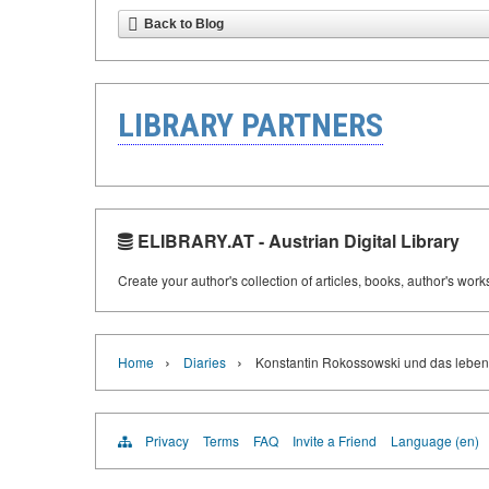
Back to Blog
LIBRARY PARTNERS
ELIBRARY.AT - Austrian Digital Library
Create your author's collection of articles, books, author's wor
›
›
Home
Diaries
Konstantin Rokossowski und das leben
Privacy
Terms
FAQ
Invite a Friend
Language (en)