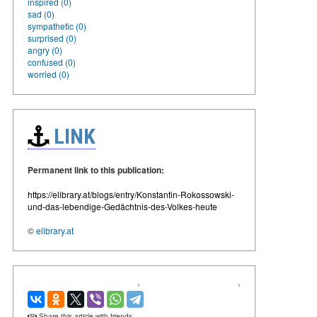
inspired (0)
sad (0)
sympathetic (0)
surprised (0)
angry (0)
confused (0)
worried (0)
LINK
Permanent link to this publication:
https://elibrary.at/blogs/entry/Konstantin-Rokossowski-
und-das-lebendige-Gedächtnis-des-Volkes-heute
©
elibrary.at
‹
›
Share this article with friends