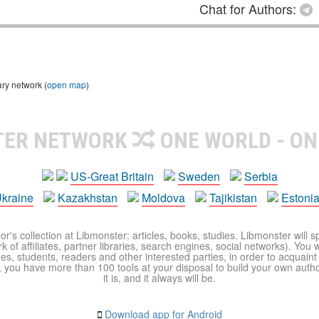
Chat for Authors:
ary network (
open map
)
TER NETWORK
ONE WORLD - ON
US-Great Britain
Sweden
Serbia
kraine
Kazakhstan
Moldova
Tajikistan
Estoni
r's collection at Libmonster: articles, books, studies. Libmonster will s
 of affiliates, partner libraries, search engines, social networks). You wi
ues, students, readers and other interested parties, in order to acquain
 you have more than 100 tools at your disposal to build your own author c
it is, and it always will be.
Download app for Android