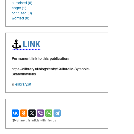
surprised (0)
angry (1)
confused (0)
worried (0)
LINK
Permanent link to this publication:
https://elibrary.at/blogs/entry/Kulturelle-Symbole-
Skandinaviens
©
elibrary.at
Share this article with friends