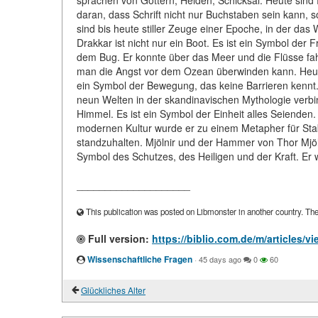
sprachen von Göttern, Helden, Schicksal. Heute sind
daran, dass Schrift nicht nur Buchstaben sein kann
sind bis heute stiller Zeuge einer Epoche, in der da
Drakkar ist nicht nur ein Boot. Es ist ein Symbol der
dem Bug. Er konnte über das Meer und die Flüsse fah
man die Angst vor dem Ozean überwinden kann. Heute
ein Symbol der Bewegung, das keine Barrieren kennt. Y
neun Welten in der skandinavischen Mythologie verbin
Himmel. Es ist ein Symbol der Einheit alles Seienden.
modernen Kultur wurde er zu einem Metapher für Stabi
standzuhalten. Mjölnir und der Hammer von Thor Mjöln
Symbol des Schutzes, des Heiligen und der Kraft. Er w
____________________
This publication was posted on Libmonster in another country. The a
Full version:
https://biblio.com.de/m/articles/
Wissenschaftliche Fragen
·
45 days ago
0
60
Glückliches Alter