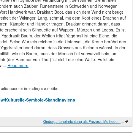
 Runen ein Symbol der Verbindung mit den Ahnen. Sie erinnern
, sondern auch Zauber. Runensteine in Schweden und Norwegen
s Wort Handwerk war. Drakkar: Boot, das sich dem Wind nicht beugt
 Freiheit der Wikinger. Lang, schmal, mit dem Kopf eines Drachen auf
ren, Kämpfer und Händler tragen. Drakkar erinnert daran, dass
 erscheint sein Silhouette auf Wappen, Münzen und Logos. Es ist
ggdrasil: Baum, der Welten trägt Yggdrasil ist eine Eiche, die
det. Seine Wurzeln reichen in die Unterwelt, die Krone berührt den
 Yggdrasil erinnert daran, dass Grosses aus Kleinem wächst. In der
lität: wie ein Baum, muss der Mensch tief verwurzelt sein, um
ir (der Hammer von Thor) ist nicht nur eine Waffe. Es ist ein
 ...
Read more
rticle seemed interesting to our editor.
view/Kulturelle-Symbole-Skandinaviens
Kindergarteneinrichtung als Prozess: Methoden und Techniken