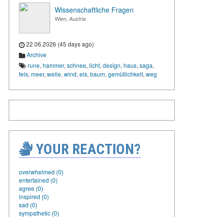
Wissenschaftliche Fragen
Wien, Austria
22.06.2026 (45 days ago)
Archive
rune
,
hammer
,
schnee
,
licht
,
design
,
haus
,
saga
,
fels
,
meer
,
welle
,
wind
,
eis
,
baum
,
gemütlichkeit
,
weg
YOUR REACTION?
overwhelmed (0)
entertained (0)
agree (0)
inspired (0)
sad (0)
sympathetic (0)