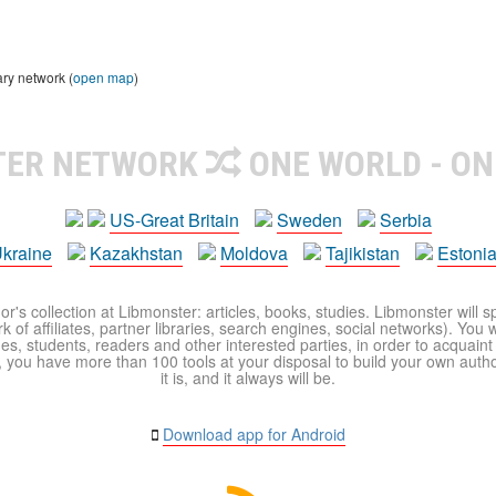
ary network (
open map
)
TER NETWORK
ONE WORLD - ON
US-Great Britain
Sweden
Serbia
kraine
Kazakhstan
Moldova
Tajikistan
Estoni
r's collection at Libmonster: articles, books, studies. Libmonster will s
 of affiliates, partner libraries, search engines, social networks). You wi
ues, students, readers and other interested parties, in order to acquain
 you have more than 100 tools at your disposal to build your own author c
it is, and it always will be.
Download app for Android