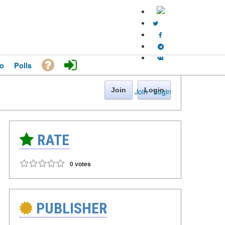
o
Polls
Join
Login
Join
·
Login
RATE
0 votes
PUBLISHER