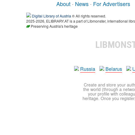
About
·
News
·
For Advertisers
Digital Library of Austria
® All rights reserved.
2025-2026, ELIBRARY.AT is a part of Libmonster, international libr
Preserving Austria's heritage
LIBMONS
Russia
Belarus
U
Create and store your autho
the world (through a network
your profile with colleag
heritage. Once you register,