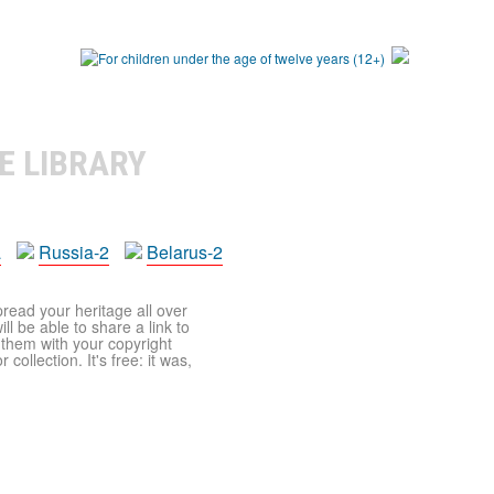
E LIBRARY
a
Russia-2
Belarus-2
pread your heritage all over
ll be able to share a link to
t them with your copyright
ollection. It's free: it was,