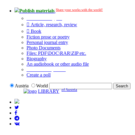
Share your works with the world!
Publish materials
Publication type?
Article, research, review
Book
Fiction prose or poetry
Personal journal entry
Photo Documents
Files: PDF\DOC\RAR\ZIP etc.
Biography
An audiobook or other audio file
Additional options:
Create a poll
Austria
World
of Austria
LIBRARY