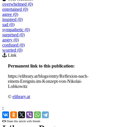
overwhelmed (0)
entertained (0)
agree (0)
inspired (0)
sad (0)
sympathetic (0)
surprised (0)
angry (0)
confused (0)
worried (0)
Link
Permanent link to this publication:
https://elibrary.at/blogs/entry/Reflexion-nach-
einem-Ereignis-im-Konzept-von-Nikolai-
Lobkowitz
©
elibrary.at
‹
›
Share this article with friends