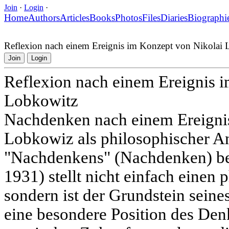
Join
·
Login
·
Home
Authors
Articles
Books
Photos
Files
Diaries
Biographi
Reflexion nach einem Ereignis im Konzept von Nikolai
Join
Login
Reflexion nach einem Ereignis 
Lobkowitz
Nachdenken nach einem Ereigni
Lobkowiz als philosophischer A
"Nachdenkens" (Nachdenken) be
1931) stellt nicht einfach einen 
sondern ist der Grundstein sein
eine besondere Position des Den