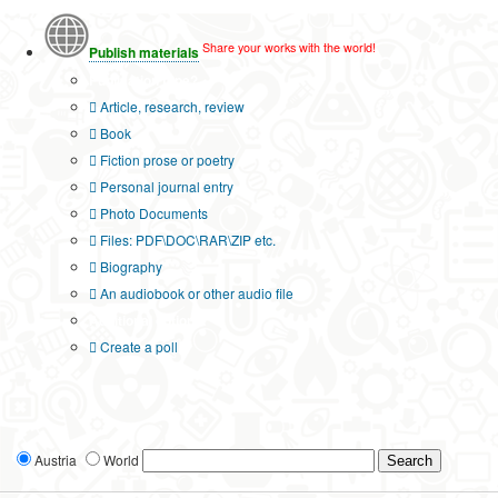
Share your works with the world!
Publish materials
Publication type?
Article, research, review
Book
Fiction prose or poetry
Personal journal entry
Photo Documents
Files: PDF\DOC\RAR\ZIP etc.
Biography
An audiobook or other audio file
Additional options:
Create a poll
Austria
World