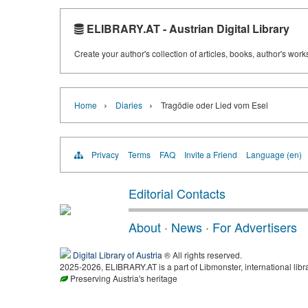
ELIBRARY.AT - Austrian Digital Library
Create your author's collection of articles, books, author's wor
›
›
Home
Diaries
Tragödie oder Lied vom Esel
Privacy
Terms
FAQ
Invite a Friend
Language (en)
Editorial Contacts
About
·
News
·
For Advertisers
Digital Library of Austria
® All rights reserved.
2025-2026, ELIBRARY.AT is a part of Libmonster, international libr
Preserving Austria's heritage