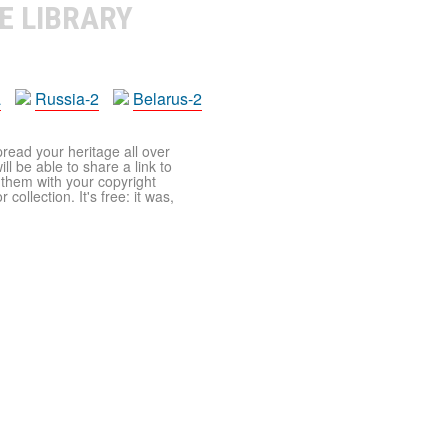
E LIBRARY
a
Russia-2
Belarus-2
pread your heritage all over
ll be able to share a link to
t them with your copyright
ollection. It's free: it was,