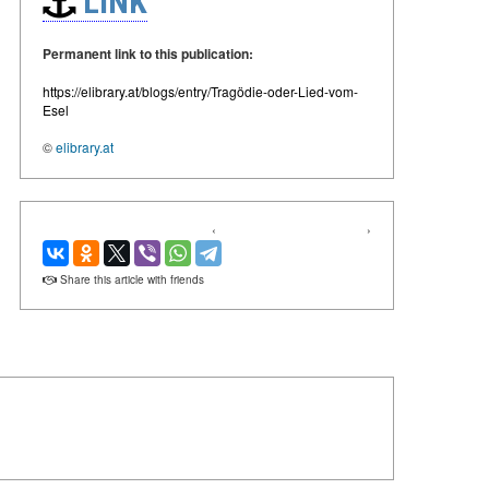
LINK
Permanent link to this publication:
https://elibrary.at/blogs/entry/Tragödie-oder-Lied-vom-
Esel
©
elibrary.at
‹
›
Share this article with friends