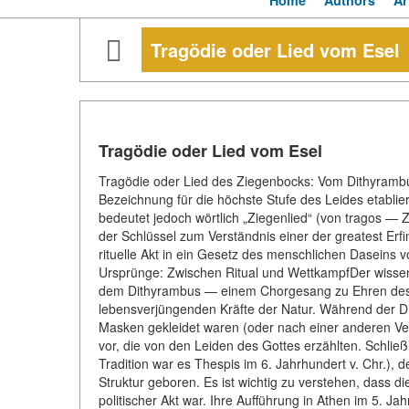
Home
Authors
Ar
Tragödie oder Lied vom Esel
Tragödie oder Lied vom Esel
Tragödie oder Lied des Ziegenbocks: Vom Dithyrambus
Bezeichnung für die höchste Stufe des Leides etablier
bedeutet jedoch wörtlich „Ziegenlied“ (von tragos — Z
der Schlüssel zum Verständnis einer der greatest Erf
rituelle Akt in ein Gesetz des menschlichen Daseins 
Ursprünge: Zwischen Ritual und WettkampfDer wissen
dem Dithyrambus — einem Chorgesang zu Ehren des 
lebensverjüngenden Kräfte der Natur. Während der Di
Masken gekleidet waren (oder nach einer anderen Ver
vor, die von den Leiden des Gottes erzählten. Schließ
Tradition war es Thespis im 6. Jahrhundert v. Chr.), 
Struktur geboren. Es ist wichtig zu verstehen, dass 
politischer Akt war. Ihre Aufführung in Athen im 5. J