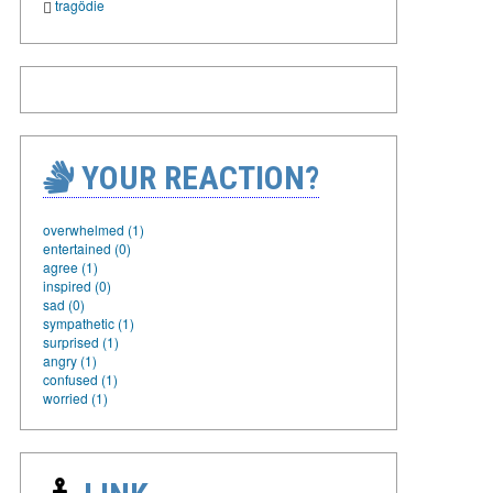
tragödie
YOUR REACTION?
overwhelmed (1)
entertained (0)
agree (1)
inspired (0)
sad (0)
sympathetic (1)
surprised (1)
angry (1)
confused (1)
worried (1)