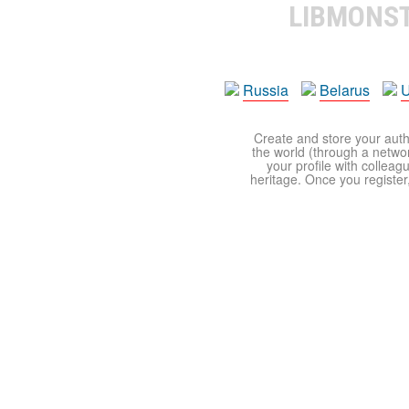
LIBMONS
Russia
Belarus
U
Create and store your autho
the world (through a network
your profile with colleag
heritage. Once you register,