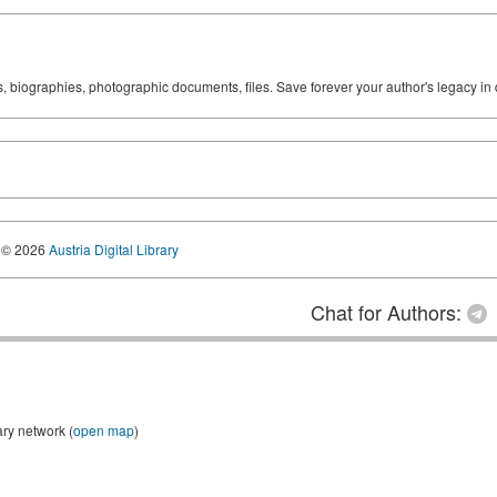
ks, biographies, photographic documents, files. Save forever your author's legacy in 
© 2026
Austria Digital Library
Chat for Authors:
ary network (
open map
)