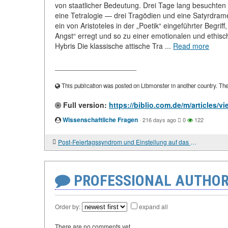
von staatlicher Bedeutung. Drei Tage lang besuchten a
eine Tetralogie — drei Tragödien und eine Satyrdram
ein von Aristoteles in der „Poetik“ eingeführter Begri
Angst“ erregt und so zu einer emotionalen und ethisc
Hybris Die klassische attische Tra ...
Read more
____________________
This publication was posted on Libmonster in another country. The a
Full version:
https://biblio.com.de/m/articles/
Wissenschaftliche Fragen
·
216 days ago
0
122
Post-Feiertagssyndrom und Einstellung auf das Arbeitsklima
PROFESSIONAL AUTHOR
Order by:
expand all
There are no comments yet