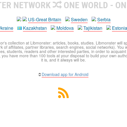
TER NETWORK
ONE WORLD - ON
US-Great Britain
Sweden
Serbia
kraine
Kazakhstan
Moldova
Tajikistan
Estoni
r's collection at Libmonster: articles, books, studies. Libmonster will s
 of affiliates, partner libraries, search engines, social networks). You wi
ues, students, readers and other interested parties, in order to acquain
 you have more than 100 tools at your disposal to build your own author c
it is, and it always will be.
Download app for Android