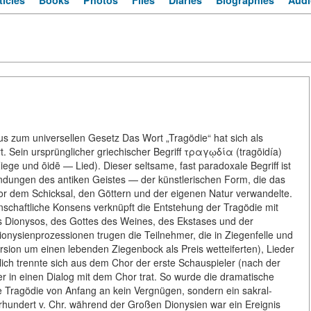
ticles
Books
Photos
Files
Diaries
Biographies
Audi
 zum universellen Gesetz Das Wort „Tragödie“ hat sich als
t. Sein ursprünglicher griechischer Begriff τραγῳδία (tragōidía)
iege und ōidē — Lied). Dieser seltsame, fast paradoxale Begriff ist
indungen des antiken Geistes — der künstlerischen Form, die das
vor dem Schicksal, den Göttern und der eigenen Natur verwandelte.
schaftliche Konsens verknüpft die Entstehung der Tragödie mit
Dionysos, des Gottes des Weines, des Ekstases und der
onysienprozessionen trugen die Teilnehmer, die in Ziegenfelle und
sion um einen lebenden Ziegenbock als Preis wetteiferten), Lieder
lich trennte sich aus dem Chor der erste Schauspieler (nach der
der in einen Dialog mit dem Chor trat. So wurde die dramatische
die Tragödie von Anfang an kein Vergnügen, sondern ein sakral-
ahrhundert v. Chr. während der Großen Dionysien war ein Ereignis