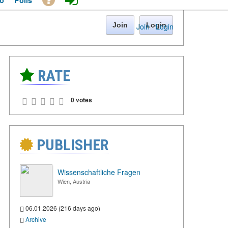
o
Polls
Join
Login
Join
·
Login
RATE
0 votes
PUBLISHER
Wissenschaftliche Fragen
Wien, Austria
06.01.2026 (216 days ago)
Archive