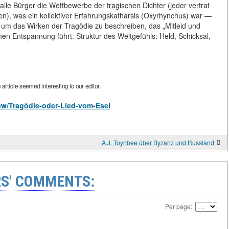
lle Bürger die Wettbewerbe der tragischen Dichter (jeder vertrat
en), was ein kollektiver Erfahrungskatharsis (Oxyrhynchus) war —
ff, um das Wirken der Tragödie zu beschreiben, das „Mitleid und
hen Entspannung führt. Struktur des Weltgefühls: Held, Schicksal,
rticle seemed interesting to our editor.
view/Tragödie-oder-Lied-vom-Esel
A.J. Toynbee über Byzanz und Russland
S' COMMENTS:
Per page: