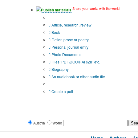
Share your works with the world!
Publish materials
Publication type?
Article, research, review
Book
Fiction prose or poetry
Personal journal entry
Photo Documents
Files: PDF\DOC\RAR\ZIP etc.
Biography
An audiobook or other audio file
Additional options:
Create a poll
Austria
World