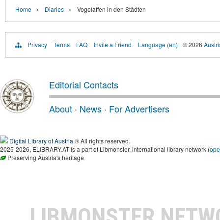
›
›
Home
Diaries
Vogelaffen in den Städten
Privacy
Terms
FAQ
Invite a Friend
Language (en)
© 2026
Austri
Editorial Contacts
About
·
News
·
For Advertisers
Digital Library of Austria
® All rights reserved.
2025-2026, ELIBRARY.AT is a part of Libmonster, international library network (
ope
Preserving Austria's heritage
LIBMONSTER NET