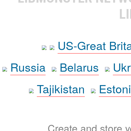
L
US-Great Brit
Russia
Belarus
Ukr
Tajikistan
Eston
Create and store yo