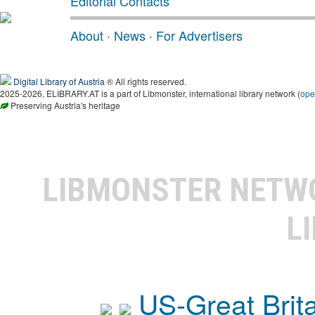
Editorial Contacts
About
·
News
·
For Advertisers
Digital Library of Austria
® All rights reserved.
2025-2026, ELIBRARY.AT is a part of Libmonster, international library network (
ope
Preserving Austria's heritage
LIBMONSTER NET
L
US-Great Brit