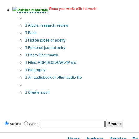
Share your works with the world!
Publish materials
Publication type?
Article, research, review
Book
Fiction prose or poetry
Personal journal entry
Photo Documents
Files: PDF\DOC\RAR\ZIP etc.
Biography
An audiobook or other audio file
Additional options:
Create a poll
Austria
World