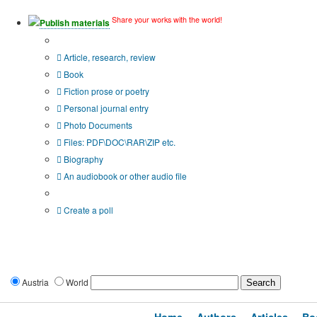
Share your works with the world!
Publish materials
Publication type?
Article, research, review
Book
Fiction prose or poetry
Personal journal entry
Photo Documents
Files: PDF\DOC\RAR\ZIP etc.
Biography
An audiobook or other audio file
Additional options:
Create a poll
Austria
World