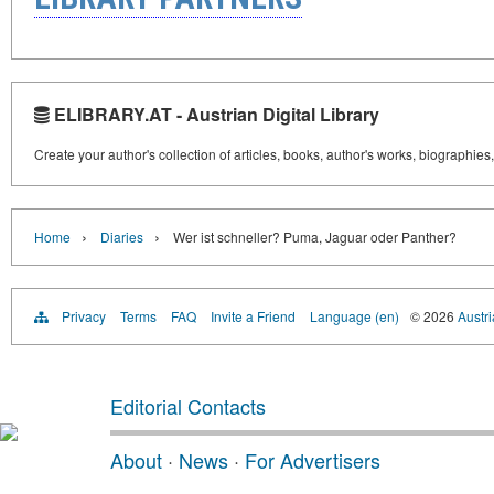
ELIBRARY.AT - Austrian Digital Library
Create your author's collection of articles, books, author's works, biographies
›
›
Home
Diaries
Wer ist schneller? Puma, Jaguar oder Panther?
Privacy
Terms
FAQ
Invite a Friend
Language (en)
© 2026
Austri
Editorial Contacts
About
·
News
·
For Advertisers