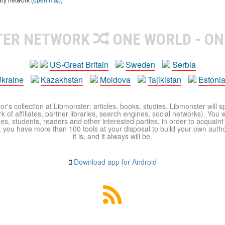
TER NETWORK
ONE WORLD - ON
US-Great Britain
Sweden
Serbia
kraine
Kazakhstan
Moldova
Tajikistan
Estoni
r's collection at Libmonster: articles, books, studies. Libmonster will s
 of affiliates, partner libraries, search engines, social networks). You wi
ues, students, readers and other interested parties, in order to acquain
 you have more than 100 tools at your disposal to build your own author c
it is, and it always will be.
Download app for Android