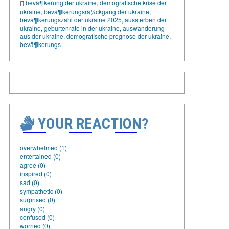
bevã¶lkerung der ukraine
,
demografische krise der
ukraine
,
bevã¶lkerungsrã¼ckgang der ukraine
,
bevã¶lkerungszahl der ukraine 2025
,
aussterben der
ukraine
,
geburtenrate in der ukraine
,
auswanderung
aus der ukraine
,
demografische prognose der ukraine
,
bevã¶lkerungs
YOUR REACTION?
overwhelmed (1)
entertained (0)
agree (0)
inspired (0)
sad (0)
sympathetic (0)
surprised (0)
angry (0)
confused (0)
worried (0)