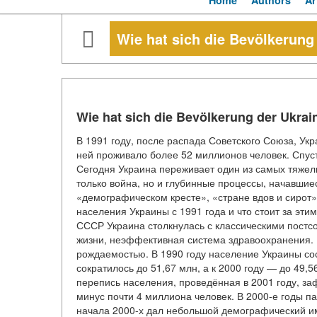
Home
Authors
Ar
Wie hat sich die Bevölkerung 
Wie hat sich die Bevölkerung der Ukrain
В 1991 году, после распада Советского Союза, Ук
ней проживало более 52 миллионов человек. Спуст
Сегодня Украина переживает один из самых тяжел
только война, но и глубинные процессы, начавшие
«демографическом кресте», «стране вдов и сирот
населения Украины с 1991 года и что стоит за э
СССР Украина столкнулась с классическими постс
жизни, неэффективная система здравоохранения. 
рождаемостью. В 1990 году население Украины сос
сократилось до 51,67 млн, а к 2000 году — до 49,
перепись населения, проведённая в 2001 году, з
минус почти 4 миллиона человек. В 2000-е годы п
начала 2000-х дал небольшой демографический имп