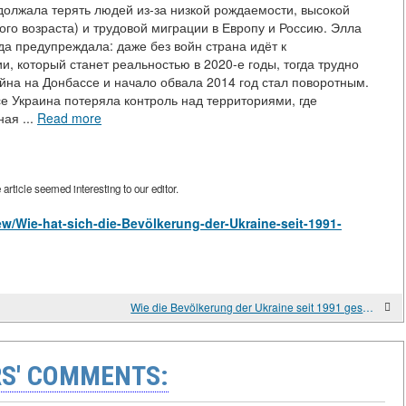
должала терять людей из-за низкой рождаемости, высокой
го возраста) и трудовой миграции в Европу и Россию. Элла
а предупреждала: даже без войн страна идёт к
, который станет реальностью в 2020-е годы, тогда трудно
йна на Донбассе и начало обвала 2014 год стал поворотным.
е Украина потеряла контроль над территориями, где
ая ...
Read more
rticle seemed interesting to our editor.
iew/Wie-hat-sich-die-Bevölkerung-der-Ukraine-seit-1991-
Wie die Bevölkerung der Ukraine seit 1991 gesunken ist.
S' COMMENTS: