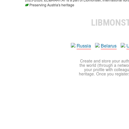
Preserving Austria's heritage
LIBMONS
Russia
Belarus
U
Create and store your autho
the world (through a network
your profile with colleag
heritage. Once you register,