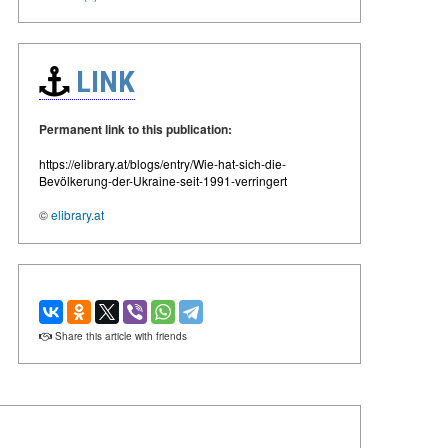
LINK
Permanent link to this publication:
https://elibrary.at/blogs/entry/Wie-hat-sich-die-
Bevölkerung-der-Ukraine-seit-1991-verringert
©
elibrary.at
Share this article with friends