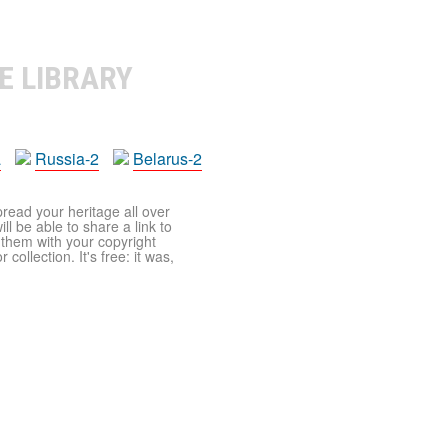
E LIBRARY
a
Russia-2
Belarus-2
pread your heritage all over
ll be able to share a link to
t them with your copyright
ollection. It's free: it was,