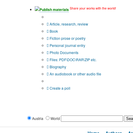
Share your works with the world!
Publish materials
Publication type?
Article, research, review
Book
Fiction prose or poetry
Personal journal entry
Photo Documents
Files: PDF\DOC\RAR\ZIP etc.
Biography
An audiobook or other audio file
Additional options:
Create a poll
Austria
World