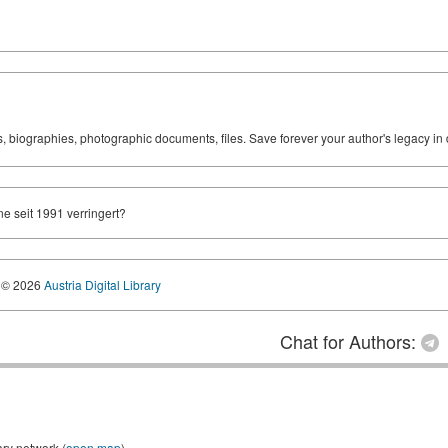
ks, biographies, photographic documents, files. Save forever your author's legacy in 
e seit 1991 verringert?
© 2026
Austria Digital Library
Chat for Authors:
ary network (
open map
)