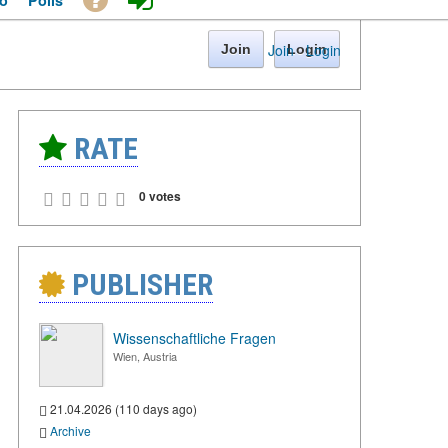
o
Polls
Join
·
Login
Join
Login
RATE
0 votes
PUBLISHER
Wissenschaftliche Fragen
Wien, Austria
21.04.2026 (110 days ago)
Archive