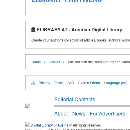
ELIBRARY.AT - Austrian Digital Library
Create your author's collection of articles, books, author's wor
›
›
Home
Diaries
Wie hat sich die Bevölkerung der Ukrain
Privacy
Terms
FAQ
Invite a Friend
Language (en)
Editorial Contacts
About
·
News
·
For Advertisers
Digital Library of Austria
® All rights reserved.
2025-2026, ELIBRARY.AT is a part of Libmonster, international libr