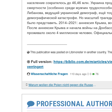
население сократилось до 46,46 млн. Украина про
смертности (особенно среди мужчин трудоспособно
Либанова, ведущий украинский демограф, ещё тогд
демографической катастрофе. Но масштаб трагедии
было представить. 2014–2021: аннексия Крыма, во
После аннексии Крыма и начала войны на Донбасс
проживало около 4 миллионов человек. Официальн
____________________
This publication was posted on Libmonster in another country. The a
Full version:
https://biblio.com.de/m/articles/v
verringert
Wissenschaftliche Fragen
·
110 days ago
0
76
Warum wollen die Polen nicht gegen die Russen kämpfen? Eine Analyse von Ängsten und Realitäten.
PROFESSIONAL AUTHOR