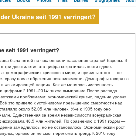
ticles
Books
Photos
Files
Diaries
Biographies
Audi
der Ukraine seit 1991 verringert?
e seit 1991 verringert?
раина была пятой по численности населения страной Европы. В
я три десятилетия эта цифра сократилась почти вдвое.
ых демографических кризисов в мире, и причины этого — не
ся сразу после обретения независимости. Демографы говорят о
» и «вымирающей нации». Как же менялась численность
тими цифрами? 1991–2014: тихое вымирание После распада
оветскими проблемами: экономический кризис, падение уровня
Всё это привело к устойчивому превышению смертности над
тавляло около 52,05 млн человек. Уже к 1995 году оно
56 млн. Единственная за время независимости всеукраинская
афиксировала 48,5 млн жителей. По сравнению с 1991 годом —
адение замедлилось, но не остановилось. Экономический рост
ульс, однако он не смог переломить тренд. К 2010 году