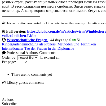
разных стран, разных социальных слоев проводят ночи на газон
едой. В этом ожидании нет места снобизму. Здесь равно мерзнут
пенсионер. А когда ворота открываются, они вместе бегут к св
____________________
This publication was posted on Libmonster in another country. The article seeme
Full version:
https://biblio.com.de/m/articles/view/Wimbledon-
volkstümlichen-Liebe
Wissenschaftliche Fragen
·
44 days ago
0
51
Kindergarteneinrichtung als Prozess: Methoden und Techniken
Internationaler Tag der Frauen in der Diplomatie
Professional Authors' Comments:
Order by:
expand all
Per page:
There are no comments yet
Library guests comments
Actions
Subscribe