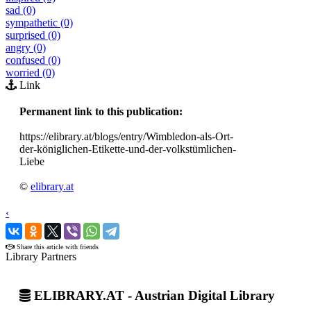
sad (0)
sympathetic (0)
surprised (0)
angry (0)
confused (0)
worried (0)
Link
Permanent link to this publication:
https://elibrary.at/blogs/entry/Wimbledon-als-Ort-
der-königlichen-Etikette-und-der-volkstümlichen-
Liebe
©
elibrary.at
‹
›
Share this article with friends
Library Partners
ELIBRARY.AT - Austrian Digital Library