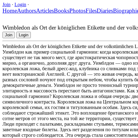
Join
·
Login
·
Home
Authors
Articles
Books
Photos
Files
Diaries
Biographi
Wimbledon als Ort der königlichen Etikette und der volk
Join
Login
Wimbledon als Ort der königlichen Etikette und der volkstümlichen L
Уимблдон как пример социальной гармонии: когда королевская
существует не так много мест, где аристократическая чопорно
мирно, а органично, дополняя друг друга. Уимблдон — одно из
королевская ложа, белый дресс-код, клубника со сливками под 
веет викторианской Англией. С другой — это живая очередь, ко
разных сословий ночуют под открытым небом, чтобы купить би
демократичные деньги. Уимблдон не просто теннисный турнир. 
элитарность и массовость перестают быть антагонистами. Как 
социальной гармонии? Королевская ложка и общая очередь: дв
символичного контраста. Королевская ложа на Центральном ко
королевской семьи, их гостям и титулованным особам. Здесь с
соблюдают строжайший этикет. Это воплощение британского ис
сотне метров от этого места, на той же территории, существует
Люди приходят с палатками, раскладными стульями, термосами 
заветные входные билеты. Здесь нет разделения по титулам ил
который строго соблюдается. Эта очередь стала самостоятель