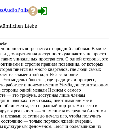
es
Audio
Polls
stümlichen Liebe
iebe
 чопорность встречается с народной любовью В мире
сть и демократичная доступность уживаются не просто
 таких уникальных пространств. С одной стороны, это
зонтиками и строгие правила поведения, от которых
торая тянется на много кварталов, где люди самых
лет на знаменитый корт № 2 за вполне
Это модель общества, где традиция и прогресс,
это работает и почему именно Уимблдон стал эталоном
е стороны одной медали Начнем с самого
рте — это трибуна, доступная лишь членам
идят в шляпках и костюмах, пьют шампанское и
тэблишмента, его парадный портрет. Но всего в
 другая реальность — знаменитая очередь за билетами.
и пледами за сутки до начала игр, чтобы получить
и состоянию — только порядок живой очереди,
ным культурным феноменом. Тысячи болельщиков из