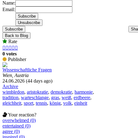
Name:
Email:
Subscribe
Sha
Back to Blog
Rate





0 votes
Publisher
Wissenschaftliche Fragen
Wien, Austria
24.06.2026 (44 days ago)
Archive
wimbledon
,
aristokratie
,
demokratie
,
harmonie
,
tradition
,
warteschlange
,
gras
,
weiß
,
erdbeere
,
gleichheit
,
sport
,
tennis
,
könig
,
volk
,
einheit
Your reaction?
overwhelmed (0)
entertained (0)
agree (0)
inspired (0)