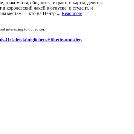
е, знакомятся, общаются, играют в карты, делятся
 и королевский лакей в отпуске, и студент, и
оим местам — кто на Центр ...
Read more
d interesting to our editor.
als-Ort-der-königlichen-Etikette-und-der-