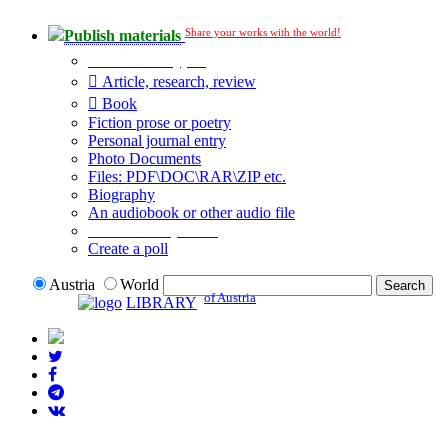
Share your works with the world!
Publish materials
Publication type?
Article, research, review
Book
Fiction prose or poetry
Personal journal entry
Photo Documents
Files: PDF\DOC\RAR\ZIP etc.
Biography
An audiobook or other audio file
Additional options:
Create a poll
Austria
World
of Austria
LIBRARY