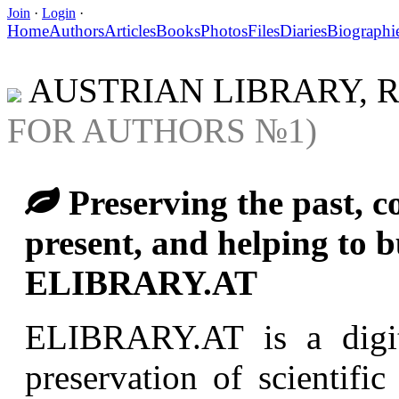
Join
·
Login
·
Home
Authors
Articles
Books
Photos
Files
Diaries
Biographi
AUSTRIAN LIBRARY, 
FOR AUTHORS №1)
Preserving the past, co
present, and helping to bu
ELIBRARY.AT
ELIBRARY.AT is a digita
preservation of scientifi