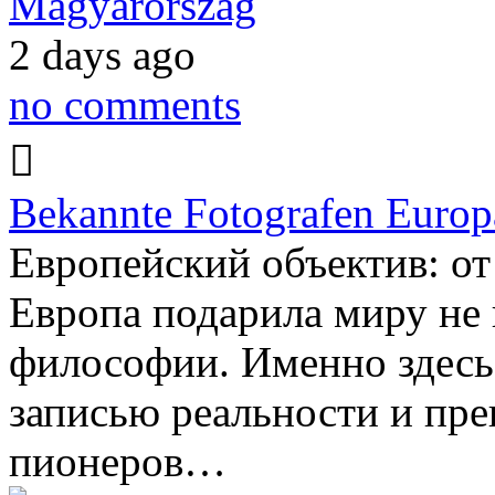
Magyarország
2 days ago
no comments
Bekannte Fotografen Europ
Европейский объектив: о
Европа подарила миру не 
философии. Именно здесь
записью реальности и пре
пионеров…