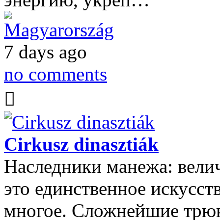
Magyarország
7 days ago
no comments
Cirkusz dinasztiák
Наследники манежа: вели
это единственное искусств
многое. Сложнейшие трюк