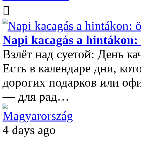
Napi kacagás a hintákon: 
Взлёт над суетой: День ка
Есть в календаре дни, ко
дорогих подарков или оф
— для рад…
Magyarország
4 days ago