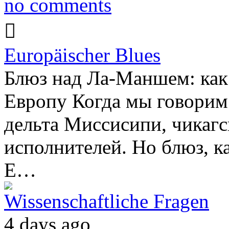
no comments
Europäischer Blues
Блюз над Ла-Маншем: как
Европу Когда мы говорим 
дельта Миссисипи, чикагс
исполнителей. Но блюз, ка
Е…
Wissenschaftliche Fragen
4 days ago