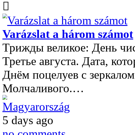
Varázslat a három számot
Трижды великое: День чис
Третье августа. Дата, кот
Днём поцелуев с зеркало
Молчаливого.…
Magyarország
5 days ago
no comments