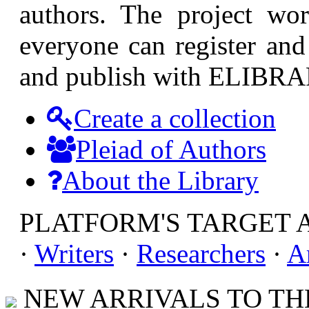
authors. The project wor
everyone can register and 
and publish with ELIBR
Create a collection
Pleiad of Authors
About the Library
PLATFORM'S TARGET 
·
Writers
·
Researchers
·
A
NEW ARRIVALS TO THE