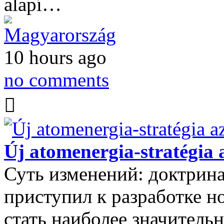
alapí…
Magyarország
10 hours ago
no comments
Új atomenergia-stratégia
Суть изменений: доктрина
приступил к разработке н
стать наиболее значитель