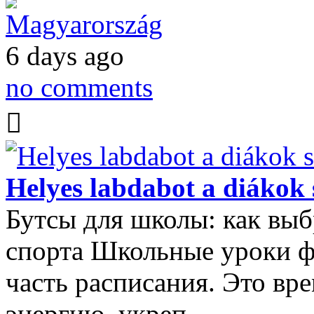
Magyarország
6 days ago
no comments
Helyes labdabot a diákok
Бутсы для школы: как выб
спорта Школьные уроки фи
часть расписания. Это вр
энергию, укреп…