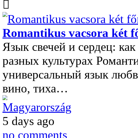
Romantikus vacsora két f
Язык свечей и сердец: ка
разных культурах Романт
универсальный язык любви
вино, тиха…
Magyarország
5 days ago
no comments