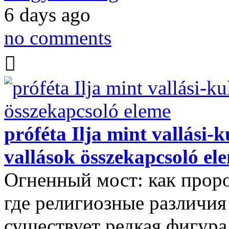
6 days ago
no comments
próféta Ilja mint vallási-
vallások összekapcsoló el
Огненный мост: как прор
где религиозные различия
существует редкая фигура,