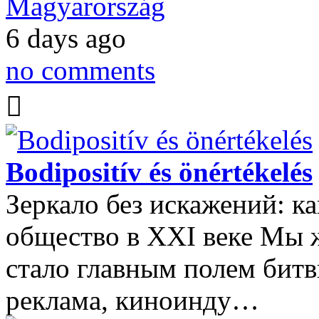
Magyarország
6 days ago
no comments
Bodipositív és önértékelés
Зеркало без искажений: к
общество в XXI веке Мы ж
стало главным полем битв
реклама, киноинду…