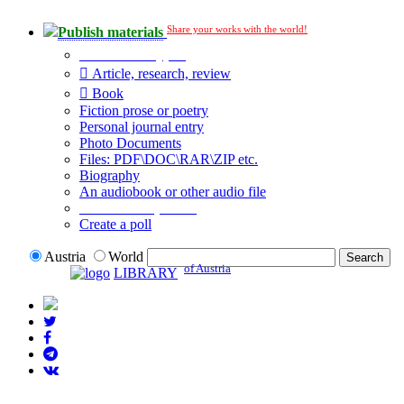
Share your works with the world!
Publish materials
Publication type?
Article, research, review
Book
Fiction prose or poetry
Personal journal entry
Photo Documents
Files: PDF\DOC\RAR\ZIP etc.
Biography
An audiobook or other audio file
Additional options:
Create a poll
Austria
World
of Austria
LIBRARY