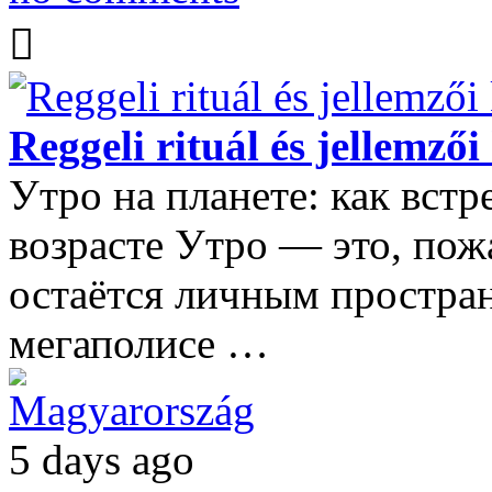
Reggeli rituál és jellemz
Утро на планете: как встр
возрасте Утро — это, пож
остаётся личным простран
мегаполисе …
Magyarország
5 days ago