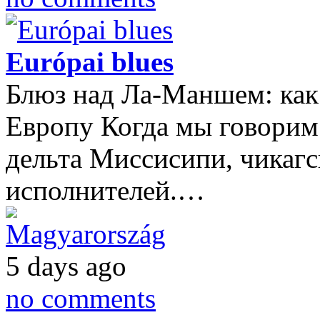
Európai blues
Блюз над Ла-Маншем: как
Европу Когда мы говорим 
дельта Миссисипи, чикагс
исполнителей.…
Magyarország
5 days ago
no comments