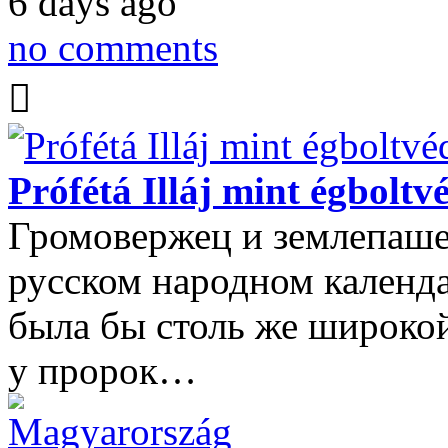
6 days ago
no comments
Prófétá Illáj mint égboltv
Громовержец и землепашец
русском народном календа
была бы столь же широкой
у пророк…
Magyarország