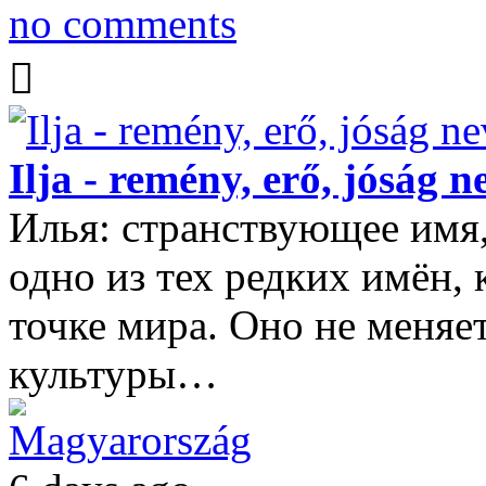
no comments
Ilja - remény, erő, jóság n
Илья: странствующее имя
одно из тех редких имён,
точке мира. Оно не меняет
культуры…
Magyarország