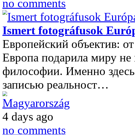
no comments
Ismert fotográfusok Eur
Европейский объектив: о
Европа подарила миру не 
философии. Именно здесь
записью реальност…
Magyarország
4 days ago
no comments