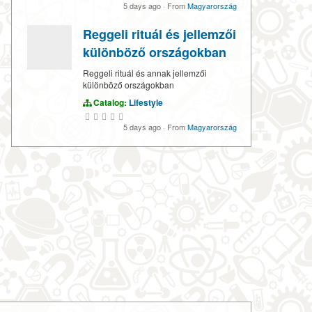
5 days ago
·
From
Magyarország
Reggeli rituál és jellemzői
különböző országokban
Reggeli rituál és annak jellemzői
különböző országokban
Catalog:
Lifestyle
5 days ago
·
From
Magyarország