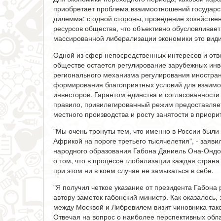
приобретает проблема взаимоотношений государст
дилемма: с одной стороны, проведение хозяйстве
ресурсов общества, что объективно обусловливает 
массированной либерализации экономики это вид
Одной из сфер непосредственных интересов и отв
обществе остается регулирование зарубежных инв
регионального механизма регулирования иностран
формирования благоприятных условий для взаимо
инвесторов. Гарантом единства и согласованности 
правило, привилегированный режим предоставляе
местного производства и росту занятости в приори
"Мы очень тронуты тем, что именно в России бы
Африкой на пороге третьего тысячелетия", - заяви
народного образования Габона Даниель Она-Ондо. 
о том, что в процессе глобализации каждая стран
при этом ни в коем случае не замыкаться в себе.
"Я получил четкое указание от президента Габона
автору заметок габонский министр. Как оказалось,
между Москвой и Либревилем визит чиновника тако
Отвечая на вопрос о наиболее перспективных обла