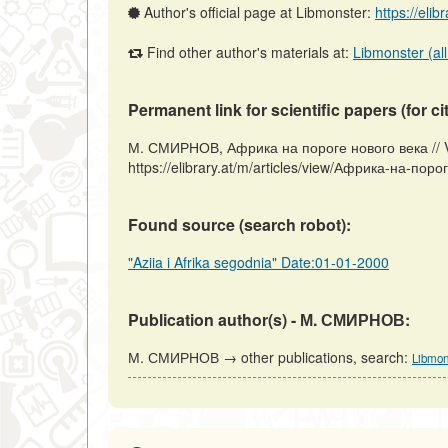
Author's official page at Libmonster:
https://elib
Find other author's materials at:
Libmonster (all
Permanent link for scientific papers (for ci
М. СМИРНОВ, Африка на пороге нового века // Vi
https://elibrary.at/m/articles/view/Африка-на-поро
Found source (search robot):
"Aziia i Afrika segodnia" Date:01-01-2000
Publication author(s) - М. СМИРНОВ:
М. СМИРНОВ → other publications, search:
Libmon