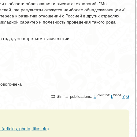
ии в области образования и высоких технологий. "Мы
раслей, где результаты окажутся наиболее обнадеживающими".
нтереса к развитию отношений с Россией в других отраслях,
икладной характер и полезность проведения такого рода
 года, уже в третьем тысячелетии.
-нового-века
_country2
World
Similar publications:
L
L
Y
G
articles, photo, files etc)