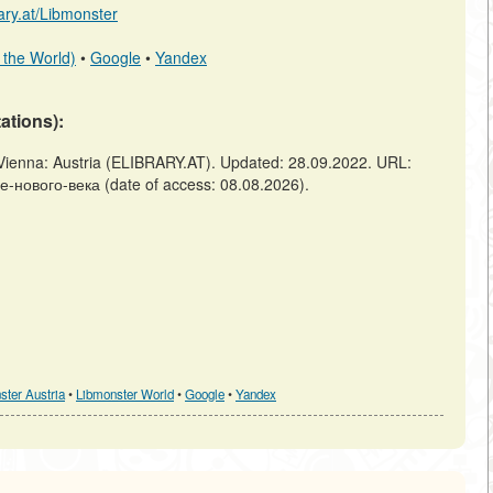
rary.at/Libmonster
 the World)
•
Google
•
Yandex
tations):
enna: Austria (ELIBRARY.AT). Updated: 28.09.2022. URL:
ге-нового-века (date of access: 08.08.2026).
ster Austria
•
Libmonster World
•
Google
•
Yandex