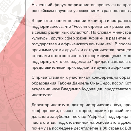
Нынешний форум африканистов пришелся на празд
российским научным учреждением в разноплановы
В приветственном послании министра иностранных
подчеркивалось, что "Россия стремится к развит
в самых различных областях". По словам министра,
культуры, других сфер жизни Африки, в развитие 
государствами африканского континента". В посла
прочными узами дружбы и сотрудничества, осущес
странами этого континента в формирующемся мно
подчеркнул, что его ведомство "придает важное 
представителями прикладной и научной африканис
С приветствиями к участникам конференции обрати
образования Габона Даниель Она-Ондо, посол Кот
академии наук Владимир Кудрявцев, представител
институтов.
Директор института, доктор исторических наук, п
конференции, в числе которых, помимо российских
дальнего зарубежья, доклад "Африка - падчерица 
часть статьи, подготовленной на основе этого докла
почему за последнее десятилетие в 80 странах ВВ