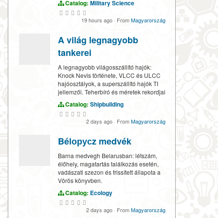
Catalog:
Military Science
19 hours ago
·
From
Magyarország
A világ legnagyobb
tankerei
A legnagyobb világosszállító hajók:
Knock Nevis története, VLCC és ULCC
hajóosztályok, a superszállító hajók TI
jellemzői. Teherbíró és méretek rekordjai
Catalog:
Shipbuilding
2 days ago
·
From
Magyarország
Bélорусz medvék
Barna medvegh Belarusban: létszám,
élőhely, magatartás találkozás esetén,
vadászati szezon és frissített állapota a
Vörös könyvben.
Catalog:
Ecology
2 days ago
·
From
Magyarország