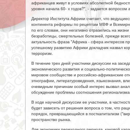
африканцев живут в условиях абсолютной бедности
уровня начала 60- х годов?", - задается вопросом 
Директор Института Африки считает, что ведущиес
континента реформы по рецептам МВФ и Всемирно
по его словам, они негативно отразились на жизн
безработицы, смертельных болезней, прежде всего
актуальность фраза "Африка - сфера интересов пр
успешному развитию Африки докладчик назвал кор
терроризм.
В течение трех дней участники дискуссии на зас
экономического развития и социально-политическо
мировом сообществе и российско-африканские от
этнографии, литературоведения, языкознания, вл
очевидным причинам особый интерес вызвал анализ
обсуждение проблемы соотношения регионализма
В ходе научной дискуссии ее участники, в частност
будет зависеть от решения вопроса о том, что ра
порядок, превращающийся в посткапитализм ("вир
пространство рынка.
Для экономики переходного периода, каковой хар