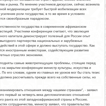
ва и рынка. По мнению участников дискуссии, сейчас возникла
нной модернизации требует быстрой мобилизации всех
усиление роли государства; в то же время в условиях
ится своеобразным парадоксом.
етственности государства в современном африканском
естиций. Участники конференции считают, что эволюция
ного капитала демонстрирует полезный для России опыт
выгодного партнерства национальных и зарубежных
действий в этой сфере и должно выступать государство. Как
тся иностранным инвесторам, содействующим развитию
тетных отраслях экономики.
ли подняты самые животрепещущие проблемы, стоящие перед
л на закрытии конференции министр культуры, искусства и
По его словам, одним из главных ее уроков мог бы стать тезис
а должна рассчитывать прежде всего на собственные силы, но
 реанимировать отношения между нашими странами", - заявил
 это первый за четверть века дипломатических отношений
го ранга из этой западноафриканской страны в Россию.
стях сотрудничества, министр заявил, что правительство