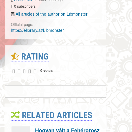
0 subscribers
All articles of the author on Libmonster
Official page:
https://elibrary.at/Libmonster
RATING
0 votes
RELATED ARTICLES
Hogyan vált a Fehérorosz