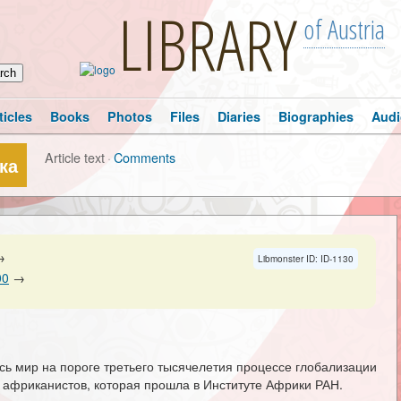
LIBRARY
of Austria
ticles
Books
Photos
Files
Diaries
Biographies
Audi
Article text
·
Comments
ка
→
Libmonster ID: ID-1130
00
→
сь мир на пороге третьего тысячелетия процессе глобализации
и африканистов, которая прошла в Институте Африки РАН.