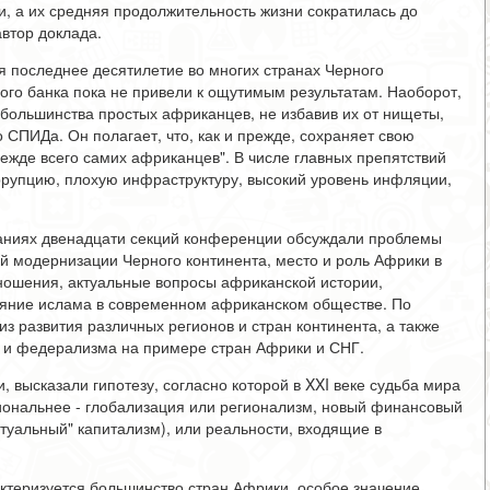
, а их средняя продолжительность жизни сократилась до
автор доклада.
я последнее десятилетие во многих странах Черного
го банка пока не привели к ощутимым результатам. Наоборот,
и большинства простых африканцев, не избавив их от нищеты,
 СПИДа. Он полагает, что, как и прежде, сохраняет свою
ежде всего самих африканцев". В числе главных препятствий
рупцию, плохую инфраструктуру, высокий уровень инфляции,
еданиях двенадцати секций конференции обсуждали проблемы
й модернизации Черного континента, место и роль Африки в
ношения, актуальные вопросы африканской истории,
ияние ислама в современном африканском обществе. По
 развития различных регионов и стран континента, а также
 и федерализма на примере стран Африки и СНГ.
и, высказали гипотезу, согласно которой в XXI веке судьба мира
циональнее - глобализация или регионализм, новый финансовый
туальный" капитализм), или реальности, входящие в
актеризуется большинство стран Африки, особое значение