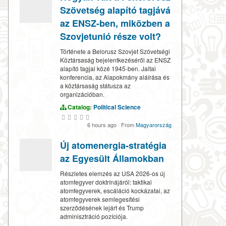
Szövetség alapító tagjává
az ENSZ-ben, miközben a
Szovjetunió része volt?
Története a Belorusz Szovjet Szövetségi
Köztársaság bejelentkezéséről az ENSZ
alapító tagjai közé 1945-ben. Jaltai
konferencia, az Alapokmány aláírása és
a köztársaság státusza az
organizációban.
Catalog:
Political Science
6 hours ago
·
From
Magyarország
Új atomenergia-stratégia
az Egyesült Államokban
Részletes elemzés az USA 2026-os új
atomfegyver doktrínájáról: taktikai
atomfegyverek, escáláció kockázatai, az
atomfegyverek semlegesítési
szerződésének lejárt és Trump
adminisztráció pozíciója.