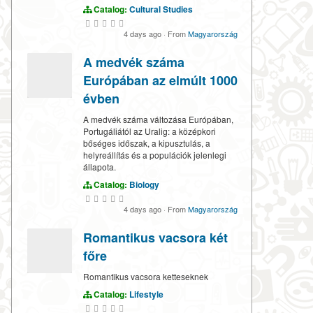
Catalog:
Cultural Studies
4 days ago
·
From
Magyarország
A medvék száma
Európában az elmúlt 1000
évben
A medvék száma változása Európában,
Portugáliától az Uralig: a középkori
bőséges időszak, a kipusztulás, a
helyreállítás és a populációk jelenlegi
állapota.
Catalog:
Biology
4 days ago
·
From
Magyarország
Romantikus vacsora két
főre
Romantikus vacsora ketteseknek
Catalog:
Lifestyle