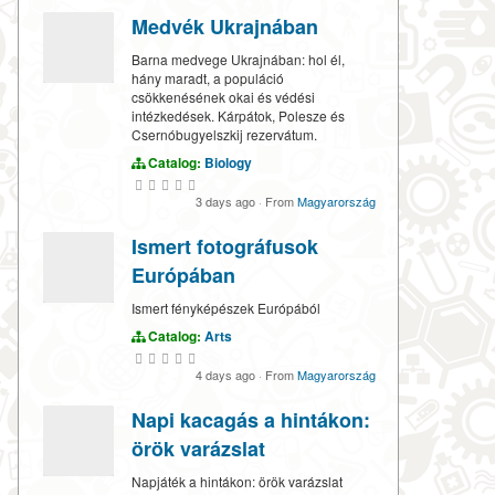
Medvék Ukrajnában
Barna medvege Ukrajnában: hol él,
hány maradt, a populáció
csökkenésének okai és védési
intézkedések. Kárpátok, Polesze és
Csernóbugyelszkij rezervátum.
Catalog:
Biology
3 days ago
·
From
Magyarország
Ismert fotográfusok
Európában
Ismert fényképészek Európából
Catalog:
Arts
4 days ago
·
From
Magyarország
Napi kacagás a hintákon:
örök varázslat
Napjáték a hintákon: örök varázslat