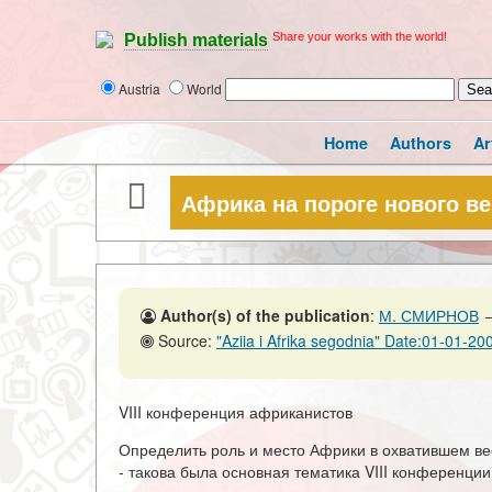
Share your works with the world!
Publish materials
Austria
World
Home
Authors
Ar
Африка на пороге нового ве
Author(s) of the publication
:
М. СМИРНОВ
Source:
"Aziia i Afrika segodnia" Date:01-01-20
VIII конференция африканистов
Определить роль и место Африки в охватившем ве
- такова была основная тематика VIII конференци