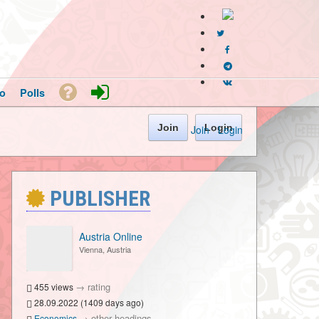
o
Polls
Join
Login
Join
·
Login
PUBLISHER
Austria Online
Vienna, Austria
→
rating
455 views
28.09.2022 (1409 days ago)
→
other headings
Economics