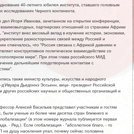
нование 40-летнего юбилея института, ставшего головным
х исследованиях Черного континента.
 дел Игоря Иванова, зачитанном на открытии конференции,
ию взаимовыгодных, партнерских отношений со странами Африки
 "институт внес весомый вклад в изучение истории, экономики,
и укрепление разносторонних связей между Россией и
нии отмечалось, что "Россия связана с Африкой давними и
твляет конструктивное политическое взаимодействие со
гополярном мире". При этом глава российского МИД
значение дальнейшим плодотворным контактам с
тики".
лись также министр культуры, искусства и народного
-д'Ивуара Дьедоннэ Эссьенн, вице- президент Российской
и других российских научных и общественных организаций и
рофессор Алексей Васильев представил участникам и гостям
, были ученые из более чем десятка стран ближнего и
глобализации" (в этом номере журнала публикуется первая
да. - Ред.). Если глобализация - "абсолютное благо, - то
П на душу населения упал, почему сейчас половина