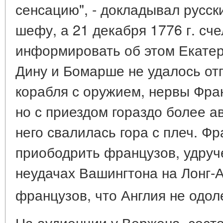
сенсацию", - докладывал русск
шефу, а 21 декабря 1776 г. сч
информировать об этом Екатер
Дину и Бомарше не удалось от
корабля с оружием, нервы Фра
но с приездом гораздо более а
него свалилась гора с плеч. Ф
приободрить французов, удру
неудачах Вашингтона на Лонг-
французов, что Англия не одол
На аудиенции у Вержена, сост