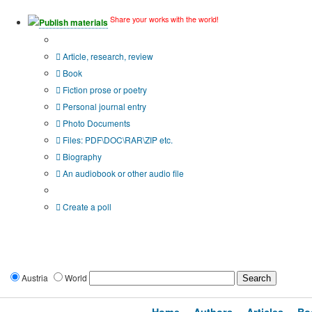
Share your works with the world!
Publish materials
Publication type?
Article, research, review
Book
Fiction prose or poetry
Personal journal entry
Photo Documents
Files: PDF\DOC\RAR\ZIP etc.
Biography
An audiobook or other audio file
Additional options:
Create a poll
Austria
World