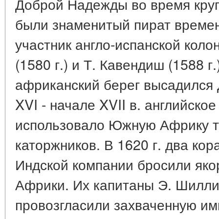
Доброй Надежды во время круг
были знаменитый пират време
участник англо-испанской коло
(1580 г.) и Т. Кавендиш (1588 г.)
африканский берег высадился Д
XVI - начале XVII в. английско
использовало Южную Африку т
каторжников. В 1620 г. два кор
Индской компании бросили як
Африки. Их капитаны Э. Шиллин
провозгласили захваченную и