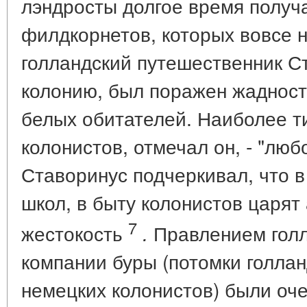
лэндросты долгое время получ
филдкорнетов, которых вовсе н
голландский путешественник С
колонию, был поражен жадност
белых обитателей. Наиболее т
колонистов, отмечал он, - "люб
Ставоринус подчеркивал, что в
школ, в быту колонистов царят
7
жестокость
Правлением голл
.
компании буры (потомки голлан
немецких колонистов) были оч