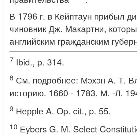
В 1796 г. в Кейптаун прибыл д
чиновник Дж. Макартни, котор
английским гражданским губер
7
Ibid., p. 314.
8
См. подробнее: Мэхэн А. Т. В
историю. 1660 - 1783. М. -Л. 19
9
Неррlе A. Op. cit., p. 55.
10
Еуbеrs G. M. Select Constituti