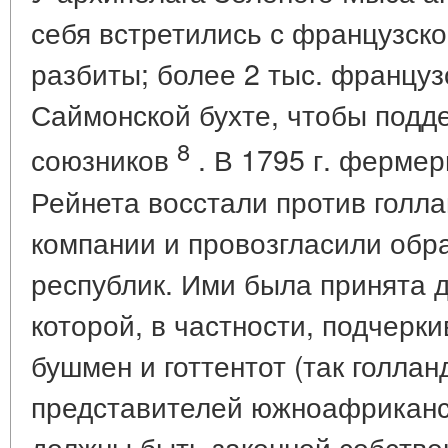
себя встретились с французско
разбиты; более 2 тыс. францу
Саймонской бухте, чтобы подд
8
союзников
. В 1795 г. ферме
Рейнета восстали против голла
компании и провозгласили обр
республик. Ими была принята д
которой, в частности, подчерк
бушмен и готтентот (так голла
представителей южноафриканск
должны быть законной собстве