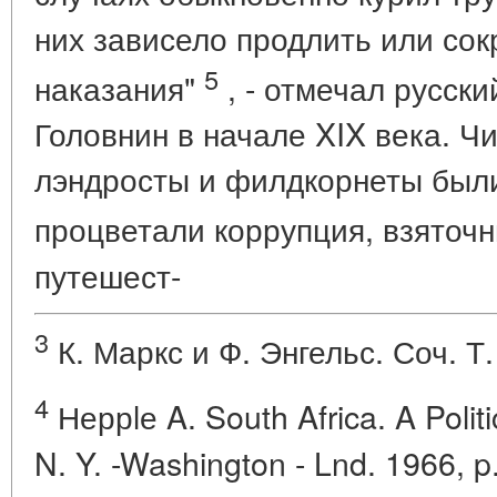
них зависело продлить или сок
5
наказания"
, - отмечал русски
Головнин в начале XIX века. Ч
лэндросты и филдкорнеты был
процветали коррупция, взяточ
путешест-
3
К. Маркс и Ф. Энгельс. Соч. Т. 
4
Неррlе A. South Africa. A Polit
N. Y. -Washington - Lnd. 1966, p