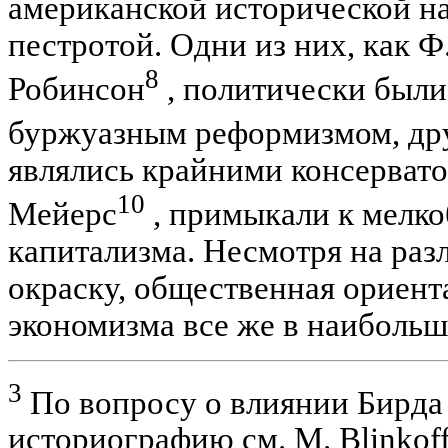
американской исторической на
пестротой. Одни из них, как Ф.
8
Робинсон
, политически были
буржуазным реформизмом, друг
являлись крайними консерватор
10
Мейерс
, примыкали к мелк
капитализма. Несмотря на ра
окраску, общественная ориент
экономизма все же в наибольш
3
По вопросу о влиянии Бирда
историографию см. M. Blinkoff.