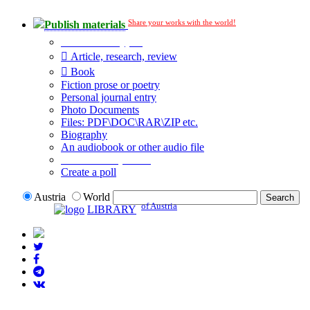
Share your works with the world!
Publish materials
Publication type?
Article, research, review
Book
Fiction prose or poetry
Personal journal entry
Photo Documents
Files: PDF\DOC\RAR\ZIP etc.
Biography
An audiobook or other audio file
Additional options:
Create a poll
Austria
World
of Austria
LIBRARY