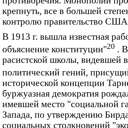
противоречия. Монополии про
крепнуть, все в большей степ
контролю правительство США
В 1913 г. вышла известная ра
20
объяснение конституции"
. 
расистской школы, видевшей 
политический гений, присущи
исторической концепции Тарн
буржуазная демократия рождал
имевшей место "социальной г
Запада, по утверждению Бирда
социальных столкновений "эко