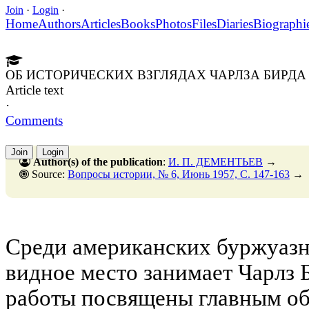
Join
·
Login
·
Home
Authors
Articles
Books
Photos
Files
Diaries
Biographi
ОБ ИСТОРИЧЕСКИХ ВЗГЛЯДАХ ЧАРЛЗА БИРДА
Article text
·
Comments
Join
Login
Author(s) of the publication
:
И. П. ДЕМЕНТЬЕВ
→
Source:
Вопросы истории, № 6, Июнь 1957, C. 147-163
→
Среди американских буржуазн
видное место занимает Чарлз Б
работы посвящены главным о