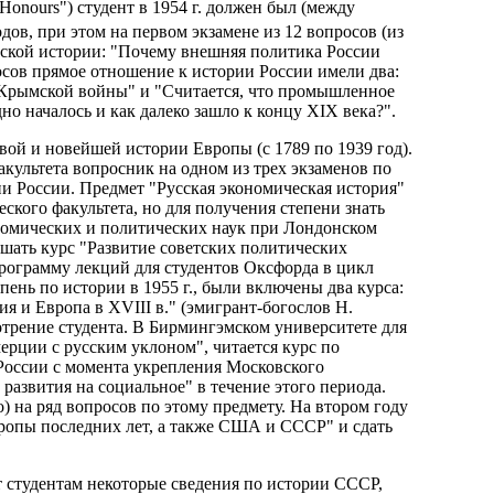
"Honours") студент в 1954 г. должен был (между
дов, при этом на первом экзамене из 12 вопросов (из
сской истории: "Почему внешняя политика России
росов прямое отношение к истории России имели два:
Крымской войны" и "Считается, что промышленное
но началось и как далеко зашло к концу XIX века?".
вой и новейшей истории Европы (с 1789 по 1939 год).
культета вопросник на одном из трех экзаменов по
и России. Предмет "Русская экономическая история"
кого факультета, но для получения степени знать
номических и политических наук при Лондонском
ушать курс "Развитие советских политических
рограмму лекций для студентов Оксфорда в цикл
ень по истории в 1955 г., были включены два курса:
ия и Европа в XVIII в." (эмигрант-богослов Н.
отрение студента. В Бирмингэмском университете для
мерции с русским уклоном", читается курс по
 России с момента укрепления Московского
 развития на социальное" в течение этого периода.
 на ряд вопросов по этому предмету. На втором году
ропы последних лет, а также США и СССР" и сдать
 студентам некоторые сведения по истории СССР,