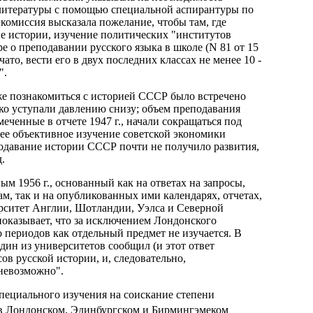
 литературы с помощью специальной аспирантуры по
 комиссия высказала пожелание, чтобы там, где
е истории, изучение политических "институтов
ре о преподавании русского языка в школе (N 81 от 15
чато, вести его в двух последних классах не менее 10 -
".
е познакомиться с историей СССР было встречено
ко уступали давлению снизу; объем преподавания
еченные в отчете 1947 г., начали сокращаться под
ее объективное изучение советской экономики
одавание истории СССР почти не получило развития,
.
м 1956 г., основанный как на ответах на запросы,
, так и на опубликованных ими календарях, отчетах,
ерситет Англии, Шотландии, Уэлса и Северной
показывает, что за исключением Лондонского
 периодов как отдельный предмет не изучается. В
дин из университетов сообщил (и этот ответ
ов русской истории, и, следовательно,
невозможно".
специального изучения на соискание степени
 в Лондонском, Эдинбургском и Бирмингэмеком