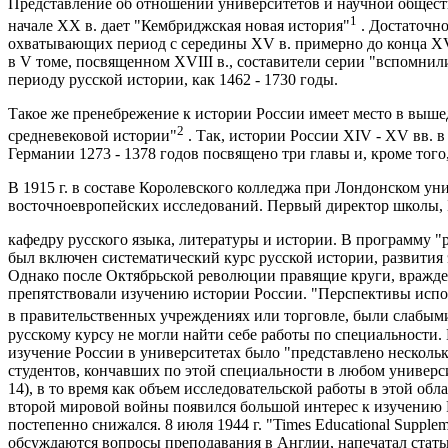
Представление об отношении университетов и научной общест
1
начале XX в. дает "Кембриджская новая история"
. Достаточно
охватывающих период с середины XV в. примерно до конца XVI
в V томе, посвященном XVIII в., составители серии "вспомнили
периоду русской истории, как 1462 - 1730 годы.
Такое же пренебрежение к истории России имеет место в выш
2
средневековой истории"
. Так, истории России XIV - XV вв. в
Германии 1273 - 1378 годов посвящено три главы и, кроме того
В 1915 г. в составе Королевского колледжа при Лондонском ун
восточноевропейских исследований. Первый директор школы, Б
кафедру русского языка, литературы и истории. В программу "
был включен систематический курс русской истории, развития э
Однако после Октябрьской революции правящие круги, вражде
препятствовали изучению истории России. "Перспективы испо
в правительственных учреждениях или торговле, были слабым
русскому курсу не могли найти себе работы по специальности. 
изучение России в университетах было "представлено нескол
студентов, кончавших по этой специальности в любом университ
14), в то время как объем исследовательской работы в этой обл
второй мировой войны появился большой интерес к изучению 
постепенно снижался. 8 июля 1944 г. "Times Educational Supple
обсуждаются вопросы преподавания в Англии, напечатал стат