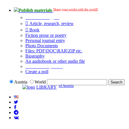
Share your works with the world!
Publish materials
Publication type?
Article, research, review
Book
Fiction prose or poetry
Personal journal entry
Photo Documents
Files: PDF\DOC\RAR\ZIP etc.
Biography
An audiobook or other audio file
Additional options:
Create a poll
Austria
World
of Austria
LIBRARY