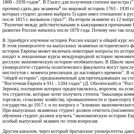
1800 - 1939 годов". В Глазго для получения степени магистра (
6
прочим) сдать два экзамена
по мировой истории 1763 - 1939 го
которых студент должен выбрать 5) один имел отношение к ру
после 1815 г. вызывала страх?". На втором экзамене из 12 воп
"Различие между действительными и кажущимися причинами 
развитие России началось после 1870 года. Почему оно так позд
В Эдинбурге изучение истории России входит в общий курс но
В этом университете на выпускных экзаменах исторического фа
истории Европы может включать некоторые вопросы по истори
входит в лекционные курсы международной истории экономичес
русскую экономическую историю необязательно. В Школе эко
университете студенты политического факультета могут просл
институтов с момента революции до настоящего времени". В п
"общей истории", предназначенный для претендовавших на степ
"Восточная Европа в 911 - 1204 годах" (Д. Оболенский) и "Росс
Зернов), посещение которых предоставлялось, впрочем, на усм
тех студентов, которые хотят получить степень "бакалавра ком
торговле, сельскому хозяйству, промышленности и транспорту
государства до 1917 г. и по вопросу о "влиянии экономического
При выпускных экзаменах студент должен ответить (письменно)
обучения студент должен изучить "экономическую историю Ев
особый выпускной экзамен по этим вопросам.
Другим каналом, через который британские университеты дают