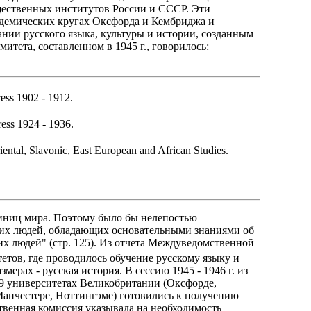
щественных институтов России и СССР. Эти
адемических кругах Оксфорда и Кембриджа и
нии русского языка, культуры и истории, созданным
митета, составленном в 1945 г., говорилось:
ess 1902 - 1912.
ess 1924 - 1936.
ental, Slavonic, East European and African Studies.
иниц мира. Поэтому было бы нелепостью
ких людей, обладающих основательными знаниями об
их людей" (стр. 125). Из отчета Междуведомственной
тетов, где проводилось обучение русскому языку и
мерах - русская история. В сессию 1945 - 1946 г. из
 9 университетах Великобритании (Оксфорде,
Манчестере, Ноттингэме) готовились к получению
твенная комиссия указывала на необходимость