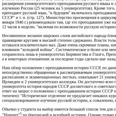
расширения университетского преподавания русского языка и
изучению России (25 человек на 5 университетов). Кроме того,
преподают русский язык, "в будущем" включалось преподавани
СССР" и т. п. (стр. 127). Министерство просвещения в циркуля
января 1946 г.) рекомендовало там, где это преподавание уже на
12 часов в неделю, "включая по возможности русскую историю
Несомненное желание широких слоев английского народа ближ
правящими кругами в высшей степени сдержанно. Власти толь
оставался исключительно мал. Даже очень скромные планы, нам
влиянием "холодной войны". Систематическое и более или мен
сохранилось лишь в университетах Бирмингэма и Глазго, Преп
а в некоторых отношениях за последние годы сделало шаг назад
Наш обзор положения с преподаванием истории СССР, по данны
непосредственно обращенные к рассматриваемым университетам
расписаниях и экзаменационных листках, охватывает 21 унив
Ирландии и 2 университетских колледжа. Он достаточно ясно 
университета история народов СССР досоветского и советского
ответ на запрос о положении с преподаванием истории СССР о
типичен): "Историческое отделение не предлагает никаких курс
специализированное изучение русской истории, к сожалению, 
Обычно у студента на выбор имеется большой список тем для 
5
"Honours"
по британской и всеобщей истории. Однако только