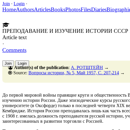
Join
·
Login
·
Home
Authors
Articles
Books
Photos
Files
Diaries
Biographi
ПРЕПОДАВАНИЕ И ИЗУЧЕНИЕ ИСТОРИИ СССР
Article text
·
Comments
Join
Login
Author(s) of the publication
:
А. РОТШТЕЙН
→
Source:
Вопросы истории, № 5, Май 1957, C. 207-214
→
До первой мировой войны правящие круги и общественность В
изучению истории России. Даже эпизодические курсы русского
университете (в Оксфорде) только в последней четверти XIX ве
Кембридже. История России преподавалась лишь как часть все
с 1908 г. имелась должность преподавателя русской истории, 
заинтересованных в развитии торговли с Россией.