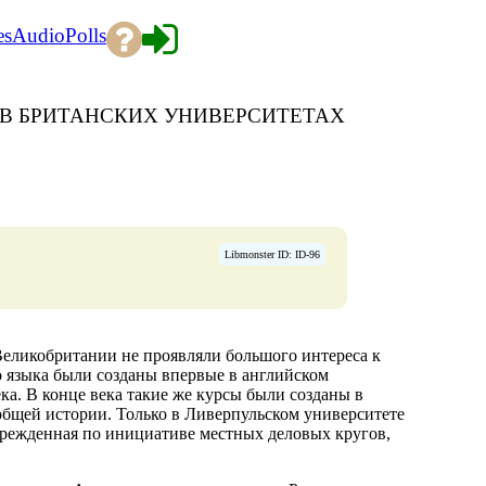
es
Audio
Polls
 В БРИТАНСКИХ УНИВЕРСИТЕТАХ
Libmonster ID: ID-96
еликобритании не проявляли большого интереса к
 языка были созданы впервые в английском
ка. В конце века такие же курсы были созданы в
общей истории. Только в Ливерпульском университете
учрежденная по инициативе местных деловых кругов,