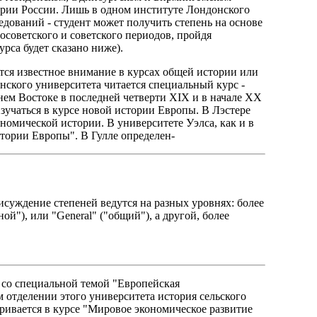
тории России. Лишь в одном институте Лондонского
дований - студент может получить степень на основе
советского и советского периодов, пройдя
урса будет сказано ниже).
тся известное внимание в курсах общей истории или
нского университета читается специальный курс -
ем Востоке в последней четверти XIX и в начале XX
изучаться в курсе новой истории Европы. В Лэстере
номической истории. В университете Уэлса, как и в
стории Европы". В Гулле определен-
суждение степеней ведутся на разных уровнях: более
й"), или "General" ("общий"), а другой, более
 со специальной темой "Европейская
м отделении этого университета история сельского
ривается в курсе "Мировое экономическое развитие