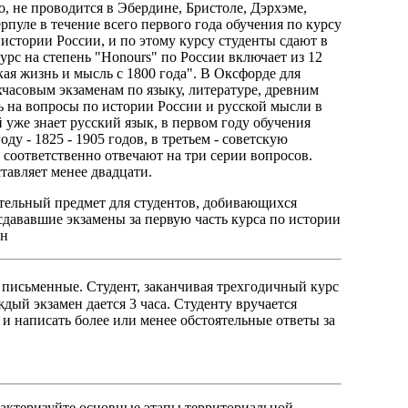
о, не проводится в Эбердине, Бристоле, Дэрхэме,
рпуле в течение всего первого года обучения по курсу
 истории России, и по этому курсу студенты сдают в
урс на степень "Honours" по России включает из 12
ая жизнь и мысль с 1800 года". В Оксфорде для
хчасовым экзаменам по языку, литературе, древним
ить на вопросы по истории России и русской мысли в
ый уже знает русский язык, в первом году обучения
ду - 1825 - 1905 годов, в третьем - советскую
соответственно отвечают на три серии вопросов.
тавляет менее двадцати.
ательный предмет для студентов, добивающихся
сдававшие экзамены за первую часть курса по истории
ен
 письменные. Студент, заканчивая трехгодичный курс
ждый экзамен дается 3 часа. Студенту вручается
5 и написать более или менее обстоятельные ответы за
арактеризуйте основные этапы территориальной