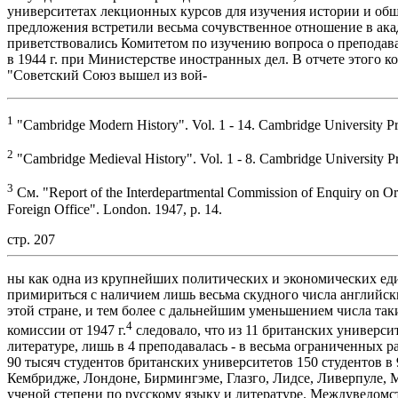
университетах лекционных курсов для изучения истории и об
предложения встретили весьма сочувственное отношение в ак
приветствовались Комитетом по изучению вопроса о преподава
в 1944 г. при Министерстве иностранных дел. В отчете этого ко
"Советский Союз вышел из вой-
1
"Cambridge Modern History". Vol. 1 - 14. Cambridge University Pr
2
"Cambridge Medieval History". Vol. 1 - 8. Cambridge University Pr
3
См. "Report of the Interdepartmental Commission of Enquiry on Ori
Foreign Office". London. 1947, p. 14.
стр. 207
ны как одна из крупнейших политических и экономических ед
примириться с наличием лишь весьма скудного числа английс
этой стране, и тем более с дальнейшим уменьшением числа так
4
комиссии от 1947 г.
следовало, что из 11 британских универси
литературе, лишь в 4 преподавалась - в весьма ограниченных раз
90 тысяч студентов британских университетов 150 студентов в
Кембридже, Лондоне, Бирмингэме, Глазго, Лидсе, Ливерпуле, 
ученой степени по русскому языку и литературе. Междуведомс