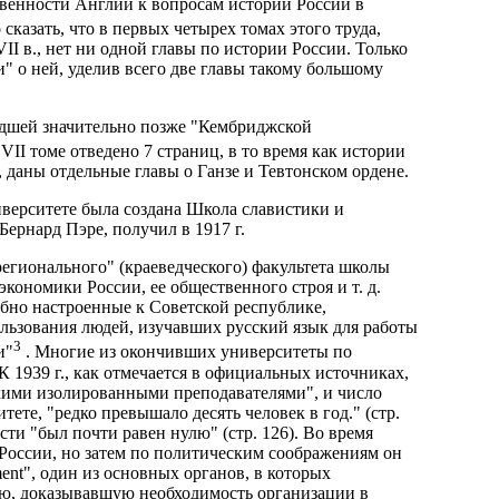
венности Англии к вопросам истории России в
 сказать, что в первых четырех томах этого труда,
I в., нет ни одной главы по истории России. Только
" о ней, уделив всего две главы такому большому
едшей значительно позже "Кембриджской
 VII томе отведено 7 страниц, в то время как истории
, даны отдельные главы о Ганзе и Тевтонском ордене.
иверситете была создана Школа славистики и
ернард Пэре, получил в 1917 г.
регионального" (краеведческого) факультета школы
кономики России, ее общественного строя и т. д.
бно настроенные к Советской республике,
льзования людей, изучавших русский язык для работы
3
и"
. Многие из окончивших университеты по
К 1939 г., как отмечается в официальных источниках,
ькими изолированными преподавателями", и число
ете, "редко превышало десять человек в год." (стр.
асти "был почти равен нулю" (стр. 126). Во время
России, но затем по политическим соображениям он
ment", один из основных органов, в которых
ью, доказывавшую необходимость организации в