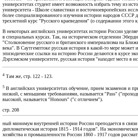
университетах студент имеет возможность избрать тему из ис
университета - Школе славистики и восточноевропейских иссле
более специализированного изучения истории народов СССР до
трехлетний курс "Русского краеведения" (о содержании этого к
В некоторых английских университетах истории России уделяе
в специальных курсах. Так, на историческом отделении Эберди
"Столкновение русского и британского империализма на Ближн
века". В Саутгемптоке русская история в какой-то мере может 
эпизодические ссылки на историю России делаются в курсе эко
Дэрхэмском университете, русская история "находит место в и
4
Там же, стр. 122 - 123.
5
В английских университетах обучение, прием экзаменов и при
низкий, с меньшими требованиями, называется "Pass" ("проходно
высокий, называется "Honours" ("с отличием").
стр. 208
ный минимум внутренней истории России преподается в связи
дипломатическая история 1815 - 1914 годов". На экономическо
хозяйства и промышленности России 1860 - 1917 годов рассмат