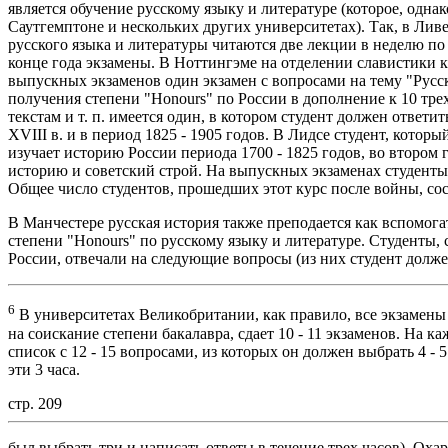
является обучение русскому языку и литературе (которое, однак
Саутгемптоне и нескольких других университетах). Так, в Ливе
русского языка и литературы читаются две лекции в неделю по
конце года экзамены. В Ноттингэме на отделении славистики к
выпускных экзаменов один экзамен с вопросами на тему "Русск
получения степени "Honours" по России в дополнение к 10 тре
текстам и т. п. имеется один, в котором студент должен ответ
XVIII в. и в период 1825 - 1905 годов. В Лидсе студент, котор
изучает историю России периода 1700 - 1825 годов, во втором го
историю и советский строй. На выпускных экзаменах студенты 
Общее число студентов, прошедших этот курс после войны, сос
В Манчестере русская история также преподается как вспомог
степени "Honours" по русскому языку и литературе. Студенты, 
России, отвечали на следующие вопросы (из них студент долж
6
В университетах Великобритании, как правило, все экзамены
на соискание степени бакалавра, сдает 10 - 11 экзаменов. На ка
список с 12 - 15 вопросами, из которых он должен выбрать 4 - 
эти 3 часа.
стр. 209
был выбрать три и написать ответы в течение трех часов). Ох