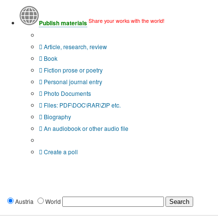
Share your works with the world!
Publish materials
Publication type?
Article, research, review
Book
Fiction prose or poetry
Personal journal entry
Photo Documents
Files: PDF\DOC\RAR\ZIP etc.
Biography
An audiobook or other audio file
Additional options:
Create a poll
Austria
World