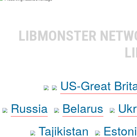
LIBMONSTER NET
L
US-Great Brit
Russia
Belarus
Ukr
Tajikistan
Eston