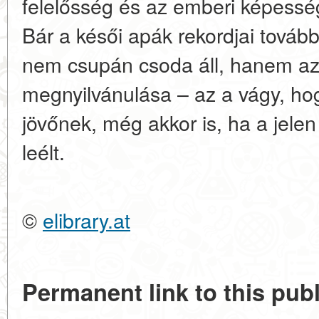
felelősség és az emberi képesség
Bár a késői apák rekordjai továb
nem csupán csoda áll, hanem a
megnyilvánulása – az a vágy, ho
jövőnek, még akkor is, ha a jele
leélt.
©
elibrary.at
Permanent link to this publ