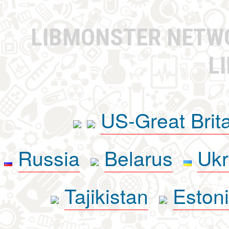
LIBMONSTER NET
L
US-Great Brit
Russia
Belarus
Ukr
Tajikistan
Eston