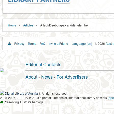
›
›
Home
Articles
A legidősebb apák a történelemben
Privacy
Terms
FAQ
Invite a Friend
Language (en)
© 2026
Austri
Editorial Contacts
About
·
News
·
For Advertisers
Digital Library of Austria
® All rights reserved.
2025-2026, ELIBRARY.AT is a part of Libmonster, international library network (
ope
Preserving Austria's heritage