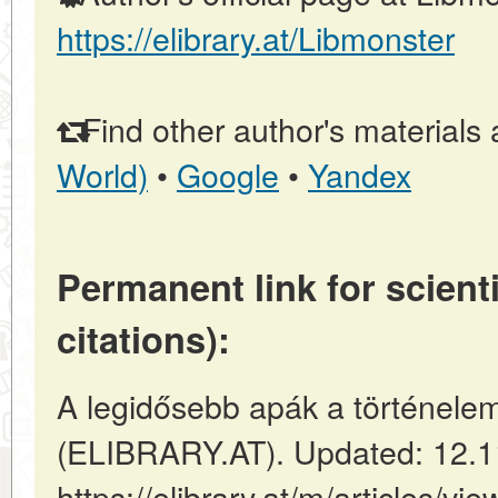
https://elibrary.at/Libmonster
Find other author's materials 
World)
•
Google
•
Yandex
Permanent link for scienti
citations):
A legidősebb apák a történelem
(ELIBRARY.AT). Updated: 12.1
https://elibrary.at/m/articles/v