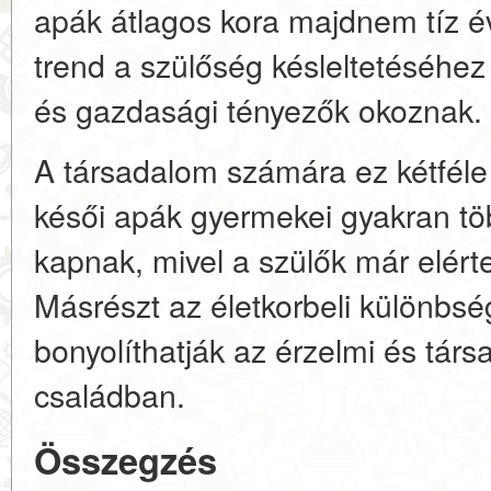
apák átlagos kora majdnem tíz év
trend a szülőség késleltetéséhez
és gazdasági tényezők okoznak.
A társadalom számára ez kétféle 
késői apák gyermekei gyakran töb
kapnak, mivel a szülők már elérte
Másrészt az életkorbeli különbs
bonyolíthatják az érzelmi és társ
családban.
Összegzés