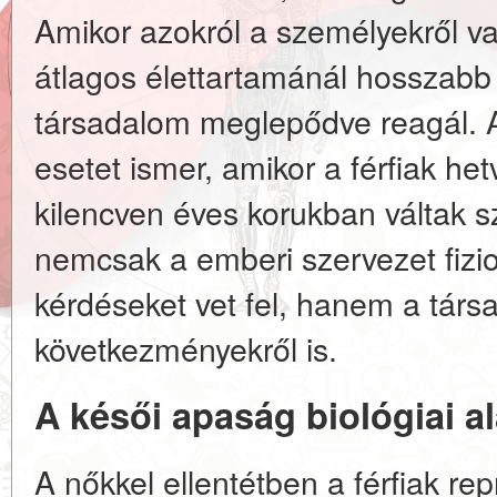
Amikor azokról a személyekről va
átlagos élettartamánál hosszabb 
társadalom meglepődve reagál. 
esetet ismer, amikor a férfiak he
kilencven éves korukban váltak s
nemcsak a emberi szervezet fizio
kérdéseket vet fel, hanem a társad
következményekről is.
A késői apaság biológiai al
A nőkkel ellentétben a férfiak rep