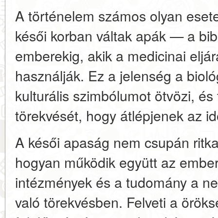
A történelem számos olyan esetet
késői korban váltak apák — a bibl
emberekig, akik a medicinai eljá
használják. Ez a jelenség a bioló
kulturális szimbólumot ötvözi, és
törekvését, hogy átlépjenek az idő
A késői apaság nem csupán ritk
hogyan működik együtt az emberi
intézmények és a tudomány a ne
való törekvésben. Felveti a örök