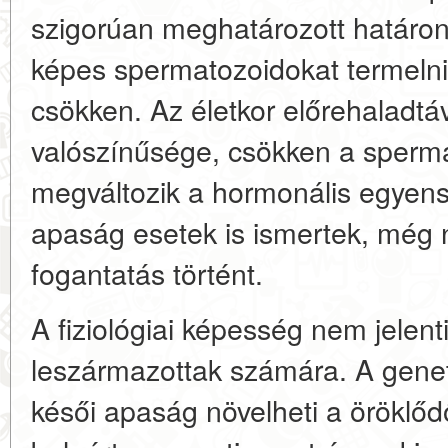
szigorúan meghatározott határon.
képes spermatozoidokat termelni
csökken. Az életkor előrehaladt
valószínűsége, csökken a sperm
megváltozik a hormonális egyens
apaság esetek is ismertek, még 
fogantatás történt.
A fiziológiai képesség nem jelent
leszármazottak számára. A geneti
késői apaság növelheti a öröklő