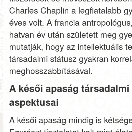
Charles Chaplin a legfiatalabb 
éves volt. A francia antropológus
hatvan év után született meg gy
mutatják, hogy az intellektuális
társadalmi státusz gyakran korrel
meghosszabbításával.
A késői apaság társadalmi 
aspektusai
A késői apaság mindig is kétsége
Egyrészt tiszteletet kelt mint él