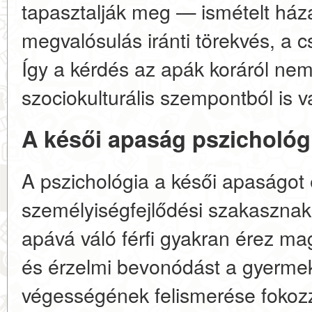
tapasztalják meg — ismételt ház
megvalósulás iránti törekvés, a cs
Így a kérdés az apák koráról ne
szociokulturális szempontból is vá
A késői apaság pszichológ
A pszichológia a késői apaságot
személyiségfejlődési szakasznak 
apává váló férfi gyakran érez ma
és érzelmi bevonódást a gyermek
végességének felismerése fokozz