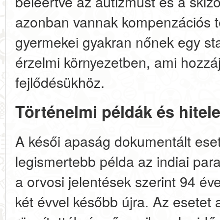
beleértve az autizmust és a skiz
azonban vannak kompenzációs té
gyermekei gyakran nőnek egy sta
érzelmi környezetben, ami hozzájá
fejlődésükhöz.
Történelmi példák és hite
A késői apaság dokumentált eset
legismertebb példa az indiai pa
a orvosi jelentések szerint 94 év
két évvel később újra. Az esetet 