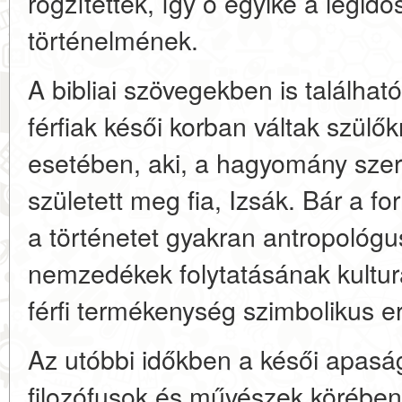
rögzítették, így ő egyike a legid
történelmének.
A bibliai szövegekben is találhat
férfiak késői korban váltak szül
esetében, aki, a hagyomány szer
született meg fia, Izsák. Bár a for
a történetet gyakran antropológu
nemzedékek folytatásának kultur
férfi termékenység szimbolikus e
Az utóbbi időkben a késői apasá
filozófusok és művészek körében. 