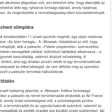
t, aki alkoholos állapotban volt, ami lehetővé tette, hogy elkerüljék az
 lehetővé tette egy nyilvános bírósági eljárást, amely hatalmas
tében, és megerősítette a nemzetiségesség elleni bűncselekmények
cheni olimpiára
 következtében 11 izraeli sportoló meghalt, egy olyan hatalmas
neve «Az Isten haragja». A «Mossad» feladatával az volt, hogy
grehajtóját, akik a palesztin «Fekete szeptember» szervezethez
leten keresgéltek célokat, különböző taktikákat alkalmazva – a
gyverek használatáig, valamint álcázott műveletekig. A
tént, ahol egy ártatlan pincért vették el egy terrortámadónak.
ázatait és etikai kétségeit, de nem állította meg az operation
ozott a palesztin terrorista hálózatoknak.
 földön
raeli hadsereg játszotta, a «Mossad» kritikus fontosságú
 Amikor a palesztin és német terrortámadók elrabolták az Air France
ták, amely Izrael szövetségese volt, a szövetségesek pontos
ől, a terrortámadók és az ugandai katonák számáról, valamint az
gtalálták és elvitték Izraelbe egy korábbi izraeli üzletembert, aki