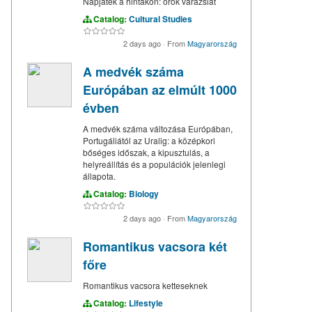
Napjáték a hintákon: örök varázslat
Catalog:
Cultural Studies
2 days ago
·
From
Magyarország
A medvék száma
Európában az elmúlt 1000
évben
A medvék száma változása Európában,
Portugáliától az Uralig: a középkori
bőséges időszak, a kipusztulás, a
helyreállítás és a populációk jelenlegi
állapota.
Catalog:
Biology
2 days ago
·
From
Magyarország
Romantikus vacsora két
főre
Romantikus vacsora ketteseknek
Catalog:
Lifestyle