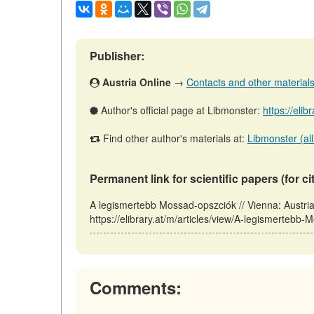
Publisher:
Austria Online
→
Contacts and other materials (
Author's official page at Libmonster:
https://elib
Find other author's materials at:
Libmonster (all
Permanent link for scientific papers (for ci
A legismertebb Mossad-opszciók // Vienna: Austr
https://elibrary.at/m/articles/view/A-legismertebb
Comments: