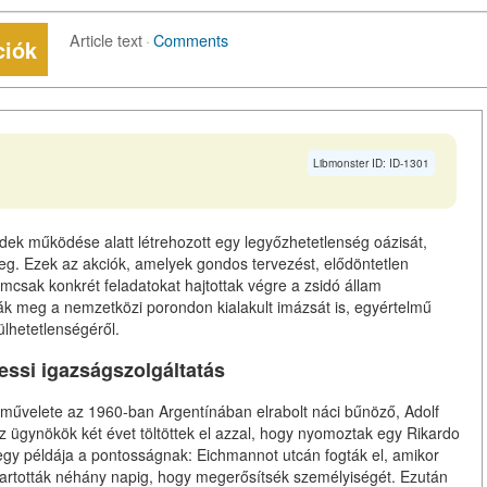
Article text
·
Comments
ciók
Libmonster ID: ID-1301
edek működése alatt létrehozott egy legyőzhetetlenség oázisát,
g. Ezek az akciók, amelyek gondos tervezést, elődöntetlen
mcsak konkrét feladatokat hajtottak végre a zsidó állam
k meg a nemzetközi porondon kialakult imázsát is, egyértelmű
ülhetetlenségéről.
essi igazságszolgáltatás
művelete az 1960-ban Argentínában elrabolt náci bűnöző, Adolf
z ügynökök két évet töltöttek el azzal, hogy nyomoztak egy Rikardo
gy példája a pontosságnak: Eichmannot utcán fogták el, amikor
tt tartották néhány napig, hogy megerősítsék személyiségét. Ezután