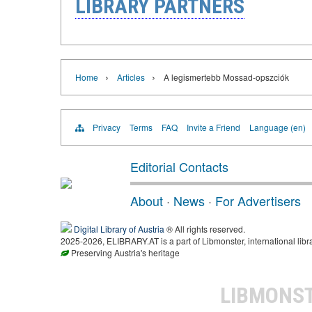
LIBRARY PARTNERS
›
›
Home
Articles
A legismertebb Mossad-opszciók
Privacy
Terms
FAQ
Invite a Friend
Language (en)
Editorial Contacts
About
·
News
·
For Advertisers
Digital Library of Austria
® All rights reserved.
2025-2026, ELIBRARY.AT is a part of Libmonster, international libr
Preserving Austria's heritage
LIBMONS