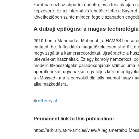
korábban ezt az airportot építette, és a terv alapján 
képzésére. Ez az információ lehetővé tette a Sayere
következtében szinte minden fogoly szabadon engedt
A dubaji epilógus: a magas technológia
2010-ben a Mahmud al-Mabhouh, a HAMAS hadsereg al
mutatott be. A likvidáció maga tökéletesen sikerült, 
megvizsgálta a kamerarecordokat, újraépítette a husz
útlevelleket használtak. Ez egy komoly nemzetközi bot
modern titkosszolgálat paradoxonjának szimbóluma let
operationokat, ugyanakkor egy teljes körű megfigyelési
a «Mossad» ma is bonyolult digitális nyomot hagy maga
alkalmazkodásra.
©
elibrary.at
Permanent link to this publication:
https://elibrary.at/m/articles/view/A-legismertebb-Mo