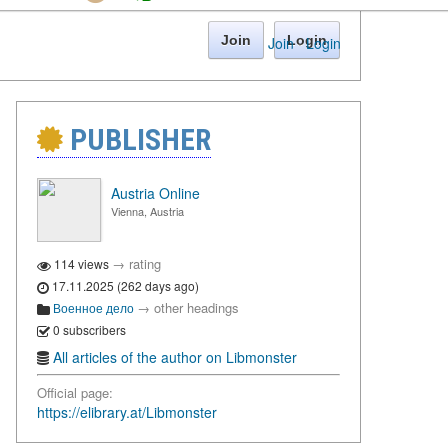
Join
Login
Join
·
Login
PUBLISHER
Austria Online
Vienna, Austria
→
rating
114 views
17.11.2025 (262 days ago)
→
other headings
Военное дело
0 subscribers
All articles of the author on Libmonster
Official page:
https://elibrary.at/Libmonster