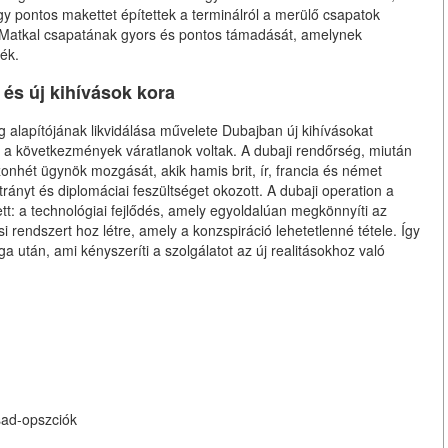
egy pontos makettet építettek a terminálról a merülő csapatok
t Matkal csapatának gyors és pontos támadását, amelynek
ék.
 és új kihívások kora
apítójának likvidálása művelete Dubajban új kihívásokat
de a következmények váratlanok voltak. A dubaji rendőrség, miután
onhét ügynök mozgását, akik hamis brit, ír, francia és német
rányt és diplomáciai feszültséget okozott. A dubaji operation a
t: a technológiai fejlődés, amely egyoldalúan megkönnyíti az
 rendszert hoz létre, amely a konzspiráció lehetetlenné tétele. Így
 után, ami kényszeríti a szolgálatot az új realitásokhoz való
ssad-opszciók