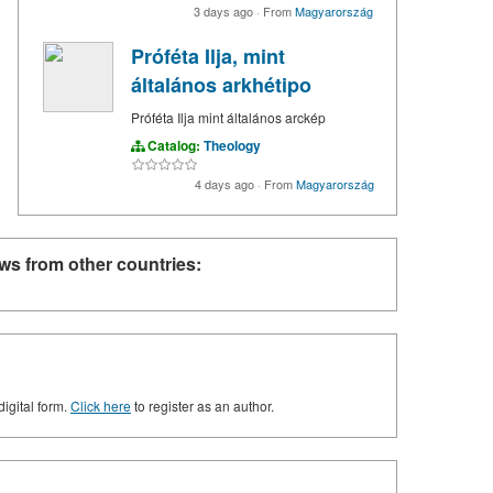
3 days ago
·
From
Magyarország
Próféta Ilja, mint
általános arkhétipo
Próféta Ilja mint általános arckép
Catalog:
Theology
4 days ago
·
From
Magyarország
ws from other countries:
digital form.
Click here
to register as an author.