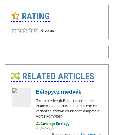
RATING
0 votes
RELATED ARTICLES
Bélорусz medvék
Barna medvegh Belarusban: létszám,
élőhely, magatartás találkozás esetén,
vadászati szezon és frissített állapota a
Vörös könyvben.
Catalog:
Ecology
8 hours ago
·
From
Magyarország