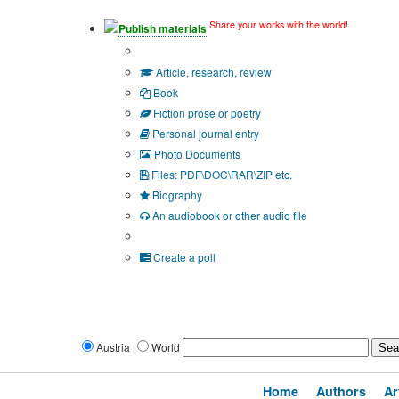
Share your works with the world!
Publish materials
Publication type?
Article, research, review
Book
Fiction prose or poetry
Personal journal entry
Photo Documents
Files: PDF\DOC\RAR\ZIP etc.
Biography
An audiobook or other audio file
Additional options:
Create a poll
Austria
World
Home
Authors
Ar