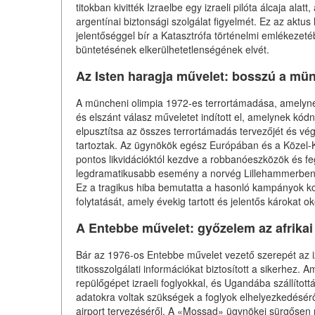
titokban kivitték Izraelbe egy izraeli pilóta álcaja alat
argentínai biztonsági szolgálat figyelmét. Ez az aktus
jelentőséggel bír a Katasztrófa történelmi emlékeze
büntetésének elkerülhetetlenségének elvét.
Az Isten haragja művelet: bosszú a mün
A müncheni olimpia 1972-es terrortámadása, amelynek
és elszánt válasz műveletet indított el, amelynek kód
elpusztítsa az összes terrortámadás tervezőjét és vé
tartoztak. Az ügynökök egész Európában és a Közel-Ke
pontos likvidációktól kezdve a robbanóeszközök és fe
legdramatikusabb esemény a norvég Lillehammerben tör
Ez a tragikus hiba bemutatta a hasonló kampányok kock
folytatását, amely évekig tartott és jelentős károkat ok
A Entebbe művelet: győzelem az afrikai
Bár az 1976-os Entebbe művelet vezető szerepét az iz
titkosszolgálati információkat biztosított a sikerhez.
repülőgépet izraeli foglyokkal, és Ugandába szállítot
adatokra voltak szükségek a foglyok elhelyezkedésér
airport tervezéséről. A «Mossad» ügynökei sürgősen me