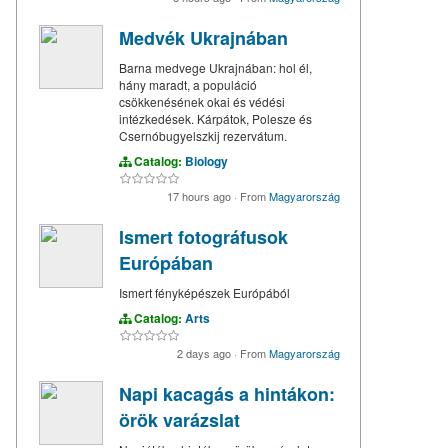
Medvék Ukrajnában
Barna medvege Ukrajnában: hol él,
hány maradt, a populáció
csökkenésének okai és védési
intézkedések. Kárpátok, Polesze és
Csernóbugyelszkij rezervátum.
Catalog:
Biology
17 hours ago
·
From
Magyarország
Ismert fotográfusok
Európában
Ismert fényképészek Európából
Catalog:
Arts
2 days ago
·
From
Magyarország
Napi kacagás a hintákon:
örök varázslat