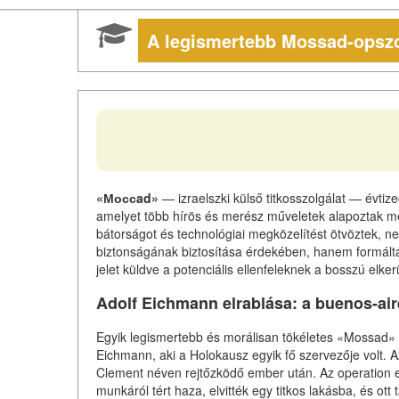
A legismertebb Mossad-opsz
«Моссad»
— izraelszki külső titkosszolgálat — évtiz
amelyet több hírös és merész műveletek alapoztak me
bátorságot és technológiai megközelítést ötvöztek, ne
biztonságának biztosítása érdekében, hanem formáltá
jelet küldve a potenciális ellenfeleknek a bosszú elker
Adolf Eichmann elrablása: a buenos-air
Egyik legismertebb és morálisan tökéletes «Mossad» 
Eichmann, aki a Holokausz egyik fő szervezője volt. A
Clement néven rejtőzködő ember után. Az operation e
munkáról tért haza, elvitték egy titkos lakásba, és o