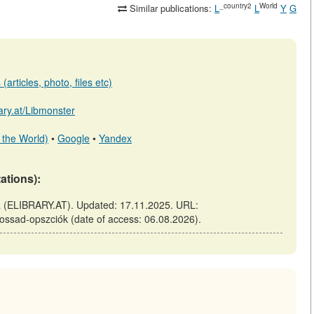
_country2
World
Similar publications:
L
L
Y
G
articles, photo, files etc)
rary.at/Libmonster
 the World)
•
Google
•
Yandex
tations):
ia (ELIBRARY.AT). Updated: 17.11.2025. URL:
-Mossad-opszciók (date of access: 06.08.2026).