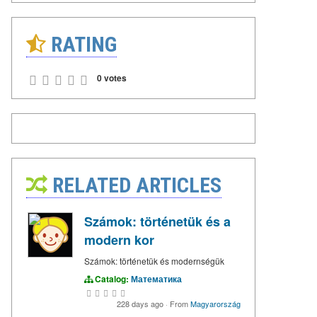
RATING
0 votes
RELATED ARTICLES
Számok: történetük és a
modern kor
Számok: történetük és modernségük
Catalog:
Математика
228 days ago
·
From
Magyarország