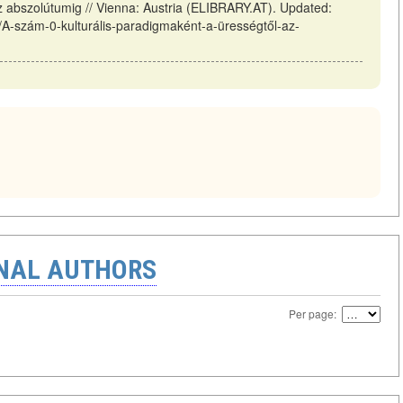
z abszolútumig // Vienna: Austria (ELIBRARY.AT). Updated:
ew/A-szám-0-kulturális-paradigmaként-a-ürességtől-az-
ONAL AUTHORS
Per page: