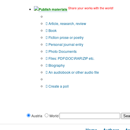
Share your works with the world!
Publish materials
Publication type?
Article, research, review
Book
Fiction prose or poetry
Personal journal entry
Photo Documents
Files: PDF\DOC\RAR\ZIP etc.
Biography
An audiobook or other audio file
Additional options:
Create a poll
Austria
World