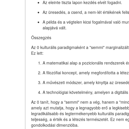
Az
eleinte tiszta lapon kezdés
elvét fogadni.
Az
üresedés, a csend, a nem-lét
értékének feli
A
példa és a végtelen kicsi
fogalmával való mun
alapjává vált.
Összegzés
Az 0 kulturális paradigmaként a "semmi" marginalizált é
Ez lett:
A matematikai alap
a pozicionális rendszerek é
A filozófiai koncept
, amely megfordította a létez
A művészeti módszer
, amely kinyitja az üresed
A technológiai követelmény
, amelyen a digitális
Az 0 tanít, hogy a "semmi" nem a vég, hanem a "mind
amely azt mutatja, hogy a legnagyobb erő a legkisebbb
legradikálisabb és legtermékenyebb kulturális paradi
teljesség, a érték és a létezés természetét. Ez nem
gondolkodási dimenzióba.