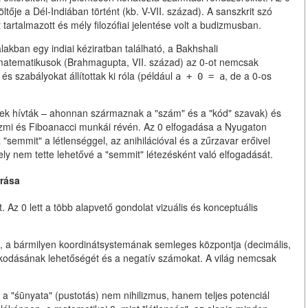
ltője a Dél-Indiában történt (kb. V-VII. század). A sanszkrit szó
t tartalmazott és mély filozófiai jelentése volt a budizmusban.
lakban egy indiai kéziratban található, a Bakhshali
i matematikusok (Brahmagupta, VII. század) az 0-ot nemcsak
s szabályokat állítottak ki róla (például
, de a 0-os
a + 0 = a
r"nek hívták – ahonnan származnak a "szám" és a "kód" szavak) és
izmi és Fiboanacci munkái révén. Az 0 elfogadása a Nyugaton
 "semmit" a létlenséggel, az anihilációval és a zűrzavar erőivel
amely nem tette lehetővé a "semmit" létezésként való elfogadását.
rrása
Az 0 lett a több alapvető gondolat vizuális és konceptuális
 a bármilyen koordinátsystemának semleges központja (decimális,
olkodásának lehetőségét és a negatív számokat. A világ nemcsak