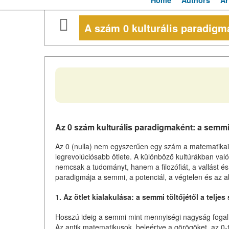
Home
Authors
Ar
A szám 0 kulturális paradigm
Az 0 szám kulturális paradigmaként: a semm
Az 0 (nulla) nem egyszerűen egy szám a matematikai
legrevolúciósabb ötlete. A különböző kultúrákban val
nemcsak a tudományt, hanem a filozófiát, a vallást és 
paradigmája a semmi, a potenciál, a végtelen és az ab
1. Az ötlet kialakulása: a semmi töltőjétől a teljes
Hosszú ideig a semmi mint mennyiségi nagyság fogal
Az antik matematikusok, beleértve a görögöket, az 0-t