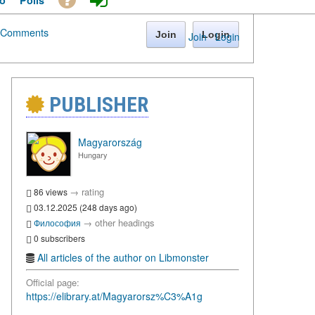
o
Polls
Comments
Join
Login
Join
·
Login
PUBLISHER
Magyarország
Hungary
→
rating
86 views
03.12.2025 (248 days ago)
→
other headings
Философия
0 subscribers
All articles of the author on Libmonster
Official page:
https://elibrary.at/Magyarorsz%C3%A1g