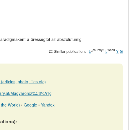
is-paradigmaként-a-ürességtől-az-abszolútumig
_country2
World
Similar publications:
L
L
Y
G
articles, photo, files etc)
ibrary.at/Magyarorsz%C3%A1g
 the World)
•
Google
•
Yandex
tations):