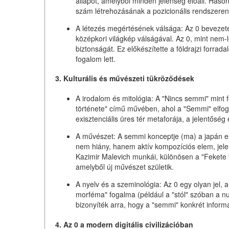
állapot, amelyből minden jelenség előáll. Haso
szám létrehozásának a pozicionális rendszeren 
A létezés megértésének válsága:
Az 0 bevezeté
középkori világkép válságával. Az 0, mint nem-
biztonságát. Ez előkészítette a földrajzi forrada
fogalom lett.
3. Kulturális és művészeti tükröződések
A irodalom és mitológia:
A "Nincs semmi" mint f
története" című művében, ahol a "Semmi" elfogy
exisztenciális üres tér metaforája, a jelentőség
A művészet:
A semmi konceptje (ma) a japán est
nem hiány, hanem aktív kompozíciós elem, jel
Kazimir Malevich munkái, különösen a "Fekete k
amelyből új művészet születik.
A nyelv és a szeminológia:
Az 0 egy olyan jel, am
morféma" fogalma (például a "stól" szóban a nul
bizonyíték arra, hogy a "semmi" konkrét inform
4. Az 0 a modern digitális civilizációban