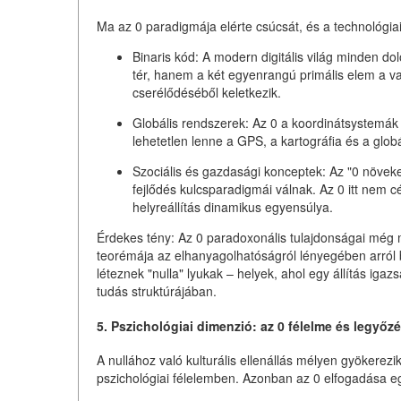
Ma az 0 paradigmája elérte csúcsát, és a technológiai
Binaris kód:
A modern digitális világ minden do
tér, hanem a két egyenrangú
primális elem a 
cserélődéséből keletkezik.
Globális rendszerek:
Az 0 a koordinátsystemák 
lehetetlen lenne a GPS, a kartográfia és a globál
Szociális és gazdasági konceptek:
Az "0 növeked
fejlődés kulcsparadigmái válnak. Az 0 itt nem 
helyreállítás dinamikus egyensúlya.
Érdekes tény:
Az 0 paradoxonális tulajdonságai még mi
teorémája az elhanyagolhatóságról lényegében arról 
léteznek "nulla" lyukak – helyek, ahol egy állítás iga
tudás struktúrájában.
5. Pszichológiai dimenzió: az 0 félelme és legyőz
A nullához való kulturális ellenállás mélyen gyökerezik
pszichológiai félelemben. Azonban az 0 elfogadása egy