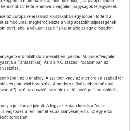
nlóképpen, a matematikai 0, mint "létlenség", az alapja minden
keresztül. Ez tette lehetővé a végtelen nagyságok feljegyzését.
se az Európa reneszánsz korszakában egy időben történt a
lét szimbóluma, megkérdőjelezte a világ abszolút teljességének
lom terét, ahol a vákuum (az 0 fizikai analógja) egy elfogadott
enyegető erő található a mesékben (például M. Ende "Végtelen
asztja a Fantasztikát). Az 0 a XX. századi irodalomban az
 elvesztése.
etikában az 0 analogy. A szvitben vagy az interjéren a szabad tér
entés és potenciál hordozója. A modern művészetben (például
vadrát") az 0 az abszolút kezdetre, a "létlenségre" redukálódik,
ely a jel hiányát jelenti. A lingvisztikában létezik a "nulla
la végződés a férfi nemet és az alanyeset jelzi). Ez egy erős
ációt hordozhat.