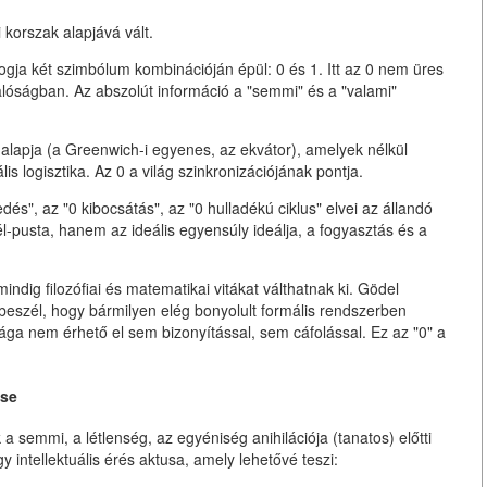
 korszak alapjává vált.
logja két szimbólum kombinációján épül:
0 és 1
. Itt az 0 nem üres
valóságban
. Az abszolút információ a "semmi" és a "valami"
alapja (a Greenwich-i egyenes, az ekvátor), amelyek nélkül
is logisztika. Az 0 a világ szinkronizációjának pontja.
és", az "0 kibocsátás", az "0 hulladékú ciklus" elvei az állandó
cél-pusta, hanem az
ideális egyensúly
ideálja, a fogyasztás és a
ndig filozófiai és matematikai vitákat válthatnak ki. Gödel
beszél, hogy bármilyen elég bonyolult formális rendszerben
zsága nem érhető el sem bizonyítással, sem cáfolással. Ez az "0" a
ése
 a semmi, a létlenség, az egyéniség anihilációja (tanatos) előtti
 intellektuális érés aktusa, amely lehetővé teszi: