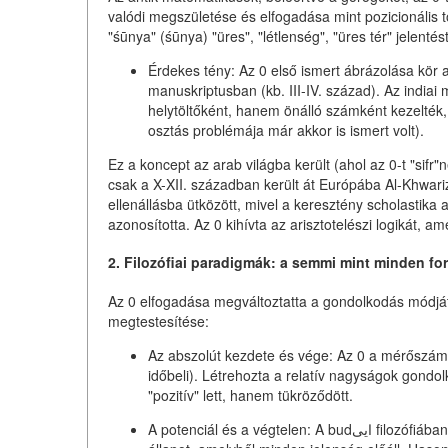
valódi megszületése és elfogadása mint pozicionális tö
"śūnya" (śūnya) "üres", "létlenség", "üres tér" jelentés
Érdekes tény:
Az 0 első ismert ábrázolása kör a
manuskriptusban (kb. III-IV. század). Az india
helytöltőként, hanem önálló számként kezelték, é
osztás problémája már akkor is ismert volt).
Ez a koncept az arab világba került (ahol az 0-t "sif
csak a X-XII. században került át Európába Al-Khwar
ellenállásba ütközött, mivel a keresztény scholastika a
azonosította. Az 0 kihívta az arisztotelészi logikát, 
2. Filozófiai paradigmák: a semmi mint minden fo
Az 0 elfogadása megváltoztatta a gondolkodás módját. 
megtestesítése:
Az abszolút kezdete és vége:
Az 0 a mérőszám,
időbeli). Létrehozta a relatív nagyságok gond
"pozitív" lett, hanem tükröződött.
A potenciál és a végtelen:
A budایی filozófiában a "śūnyata" (pustotás) nem nihilizmus, hanem teljes potenciál