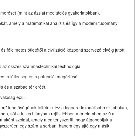
smerését (mint az ázsiai meditációs gyakorlatokban).
kát, amely a matematikai analízis és így a modern tudomány
s félelmetes ötletétől a civilizáció központi szervező elvéig jutott.
s az összes számítástechnikai technológia.
és, a létlenség és a potenciál megértését.
és és a szabad tér erőét.
 valóság épül.
en" lehetőségének feltétele. Ez a legparadoxonálisabb szimbólum,
en, sőt a teljes hiányban rejlik. Ebben a értelemben az 0 a
gmaként szolgál, amely megkényszeríti, hogy átgondoljuk a
 egyszerűen egy szám a sorban, hanem egy ajtó egy másik