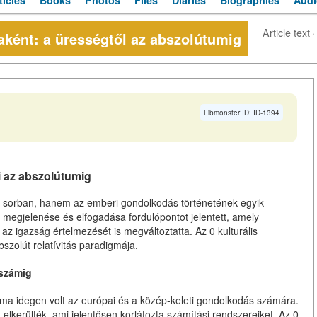
ticles
Books
Photos
Files
Diaries
Biographies
Audi
Article text
·
aként: a ürességtől az abszolútumig
Libmonster ID: ID-1394
i az abszolútumig
 sorban, hanem az emberi gondolkodás történetének egyik
ó megjelenése és elfogadása fordulópontot jelentett, amely
az igazság értelmezését is megváltoztatta. Az 0 kulturális
szolút relatívitás paradigmája.
 számig
ma idegen volt az európai és a közép-keleti gondolkodás számára.
 elkerülték, ami jelentősen korlátozta számítási rendszereiket. Az 0