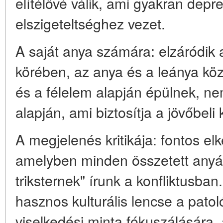
elítélővé válik, ami gyakran depr
elszigeteltséghez vezet.
A saját anya számára: elzáródik
körében, az anya és a leánya köz
és a félelem alapján épülnek, nem
alapján, ami biztosítja a jövőbeli 
A megjelenés kritikája: fontos elk
amelyben minden összetett anyá
triksternek" írunk a konfliktusba
hasznos kulturális lencse a patoló
viselkedési minta fókuszálására,