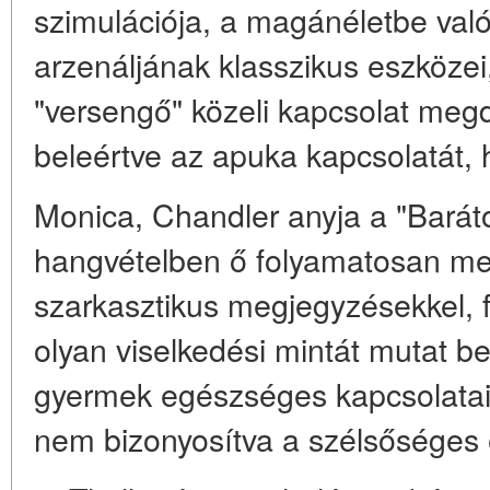
szimulációja, a magánéletbe való
arzenáljának klasszikus eszköze
"versengő" közeli kapcsolat meg
beleértve az apuka kapcsolatát, 
Monica, Chandler anyja a "Bará
hangvételben ő folyamatosan meg
szarkasztikus megjegyzésekkel, fl
olyan viselkedési mintát mutat b
gyermek egészséges kapcsolatait
nem bizonyosítva a szélsőséges 