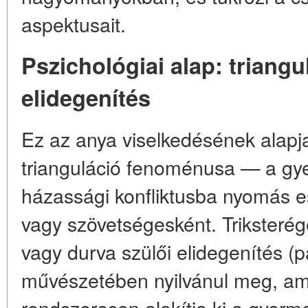
aspektusait.
Pszichológiai alap: triangu
elidegenítés
Ez az anya viselkedésének alapja a
trianguláció fenoménusa — a g
házassági konfliktusba nyomás e
vagy szövetségesként. Triksterég
vagy durva szülői elidegenítés (p
művészetében nyilvánul meg, am
rendszeresen alakítja ki a gyerm