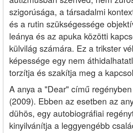
szigorúsága, a társadalmi konte
és a rutin szükségessége objektí
leánya és az apuka közötti kapc
külvilág számára. Ez a trikster vé
képessége egy nem áthidalhatatl
torzítja és szakítja meg a kapcso
A anya a "Dear" című regényben
(2009). Ebben az esetben az anya
dühös, egy autobiográfiai regény
kinyilvánítja a leggyengébb család