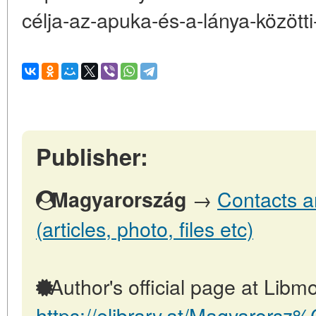
célja-az-apuka-és-a-lánya-között
Publisher:
→
Contacts a
Magyarország
(articles, photo, files etc)
Author's official page at Libmo
https://elibrary.at/Magyarors