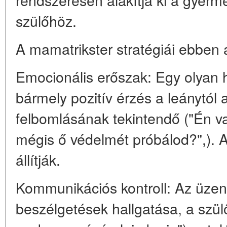
szülőhöz.
A mamatrikster stratégiái ebben
Emocionális erőszak: Egy olyan h
bármely pozitív érzés a leánytól
felbomlásának tekintendő ("Én va
mégis ő védelmét próbálod?",). A
állítják.
Kommunikációs kontroll: Az üzene
beszélgetések hallgatása, a szülő