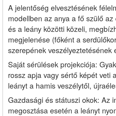
A jelentőség elvesztésének fél
modellben az anya a fő szülő az 
és a leány közötti közeli, megbí
megjelenése (főként a serdülőko
szerepének veszélyeztetésének 
Saját sérülések projekciója: Gyak
rossz apja vagy sértő képét veti
leányt a hamis veszélytől, újraél
Gazdasági és státuszi okok: Az i
megosztása esetén a leányt nyom