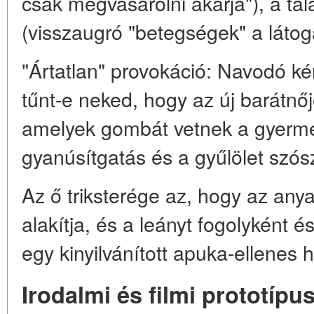
csak megvásárolni akarja"), a ta
(visszaugró "betegségek" a látog
"Ártatlan" provokáció: Navodó k
tűnt-e neked, hogy az új barátnőj
amelyek gombát vetnek a gyerm
gyanúsítgatás és a gyűlölet szós
Az ő triksterége az, hogy az any
alakítja, és a leányt fogolyként 
egy kinyilvánított apuka-ellenes
Irodalmi és filmi prototípu