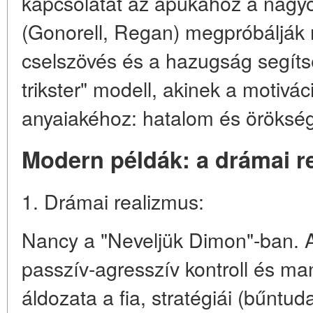
kapcsolatát az apukához a nagyo
(Gonorell, Regan) megpróbálják 
cselszövés és a hazugság segíts
trikster" modell, akinek a motivá
anyaiakéhoz: hatalom és örökség
Modern példák: a drámai rea
1. Drámai realizmus:
Nancy a "Neveljük Dimon"-ban. 
passzív-agresszív kontroll és ma
áldozata a fia, stratégiái (bűntud