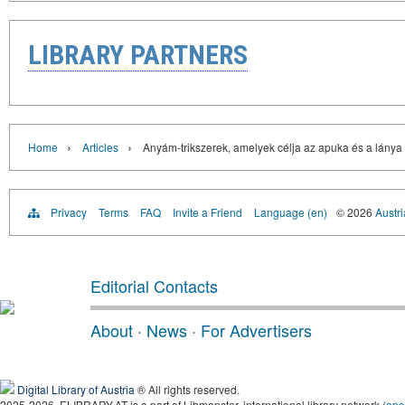
LIBRARY PARTNERS
›
›
Home
Articles
Anyám-trikszerek, amelyek célja az apuka és a lánya
Privacy
Terms
FAQ
Invite a Friend
Language (en)
© 2026
Austri
Editorial Contacts
About
·
News
·
For Advertisers
Digital Library of Austria
® All rights reserved.
2025-2026, ELIBRARY.AT is a part of Libmonster, international library network (
ope