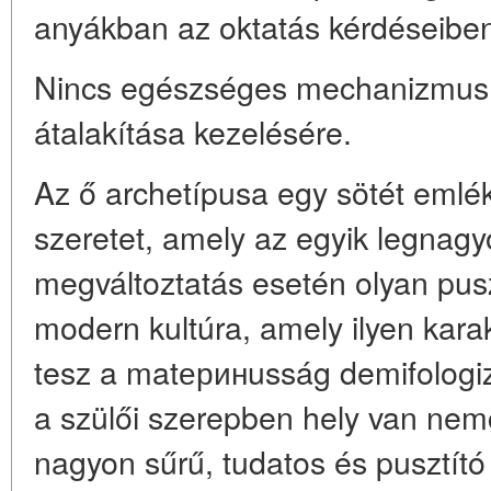
anyákban az oktatás kérdéseibe
Nincs egészséges mechanizmus a
átalakítása kezelésére.
Az ő archetípusa egy sötét emlék
szeretet, amely az egyik legnagy
megváltoztatás esetén olyan pusz
modern kultúra, amely ilyen karak
tesz a matеринusság demifologiz
a szülői szerepben hely van ne
nagyon sűrű, tudatos és pusztító