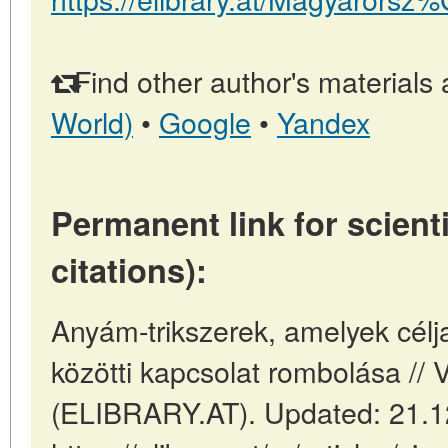
Find other author's materials 
World)
•
Google
•
Yandex
Permanent link for scienti
citations):
Anyám-trikszerek, amelyek célj
közötti kapcsolat rombolása // 
(ELIBRARY.AT). Updated: 21.1