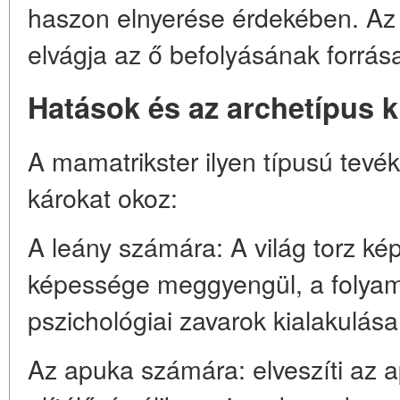
haszon elnyerése érdekében. Az
elvágja az ő befolyásának forrása
Hatások és az archetípus kr
A mamatrikster ilyen típusú tev
károkat okoz:
A leány számára: A világ torz kép
képessége meggyengül, a folyam
pszichológiai zavarok kialakulás
Az apuka számára: elveszíti az a