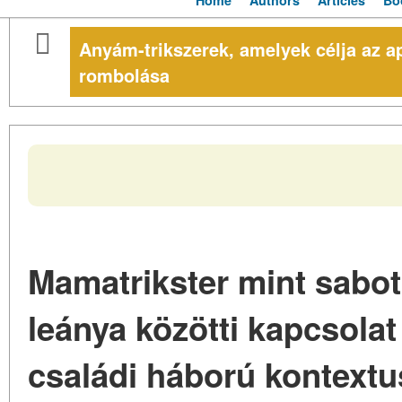
Home
Authors
Articles
Bo
Anyám-trikszerek, amelyek célja az ap
rombolása
Mamatrikster mint sabot
leánya közötti kapcsola
családi háború kontext