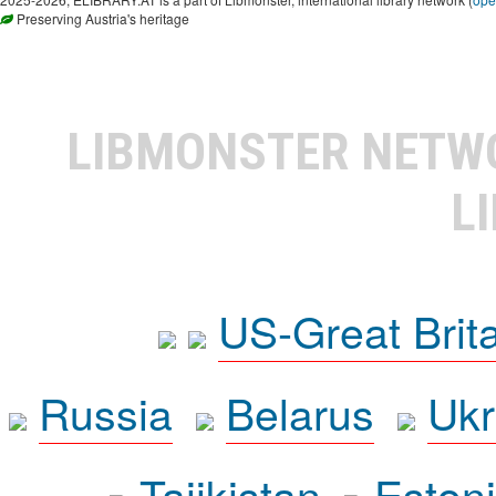
Preserving Austria's heritage
LIBMONSTER NET
L
US-Great Brit
Russia
Belarus
Ukr
Tajikistan
Eston