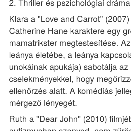
2. Thriller és pszichológiai dráma
Klara a "Love and Carrot" (2007) 
Catherine Hane karaktere egy gr
mamatrikster megtestesítése. Az
leánya életébe, a leánya kapcsol
unokáinak apukája) sabotálja az 
cselekményekkel, hogy megőrizze 
ellenőrzés alatt. A komédiás jell
mérgező lényegét.
Ruth a "Dear John" (2010) filmjé
autizmusban szenved, nem zűrös