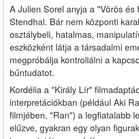
A Julien Sorel anyja a "Vörös és
Stendhal. Bár nem központi kara
osztálybeli, hatalmas, manipulatív
eszközként látja a társadalmi e
megpróbálja kontrollálni a kapcso
bűntudatot.
Kordélia a "Király Lír" filmadapt
interpretációkban (például Aki Ra
filmjében, "Ran") a legfiatalabb l
elűzve, gyakran egy olyan figurak