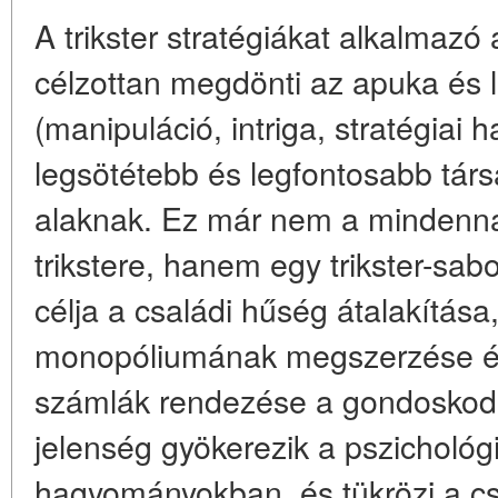
A trikster stratégiákat alkalmazó
célzottan megdönti az apuka és l
(manipuláció, intriga, stratégiai 
legsötétebb és legfontosabb társ
alaknak. Ez már nem a mindenna
trikstere, hanem egy trikster-sab
célja a családi hűség átalakítása
monopóliumának megszerzése é
számlák rendezése a gondoskodá
jelenség gyökerezik a pszichológi
hagyományokban, és tükrözi a cs