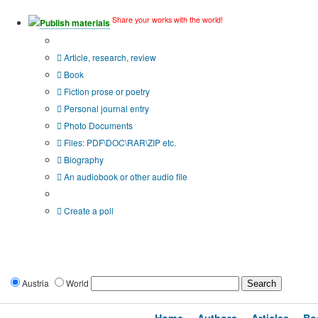
Share your works with the world!
Publish materials
Publication type?
Article, research, review
Book
Fiction prose or poetry
Personal journal entry
Photo Documents
Files: PDF\DOC\RAR\ZIP etc.
Biography
An audiobook or other audio file
Additional options:
Create a poll
Austria
World