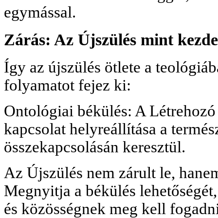
egymással.
Zárás: Az Újszülés mint kezdet
Így az újszülés ötlete a teológiá
folyamatot fejez ki:
Ontológiai békülés: A Létrehozó
kapcsolat helyreállítása a termé
összekapcsolásán keresztül.
Az Újszülés nem zárult le, hane
Megnyitja a békülés lehetőségé
és közösségnek meg kell fogadnia