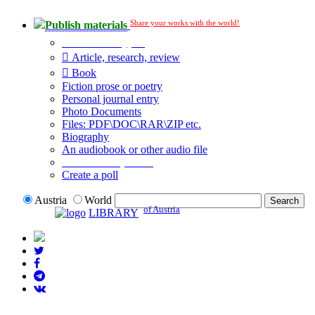
Share your works with the world!
Publish materials
Publication type?
Article, research, review
Book
Fiction prose or poetry
Personal journal entry
Photo Documents
Files: PDF\DOC\RAR\ZIP etc.
Biography
An audiobook or other audio file
Additional options:
Create a poll
Austria
World
of Austria
LIBRARY