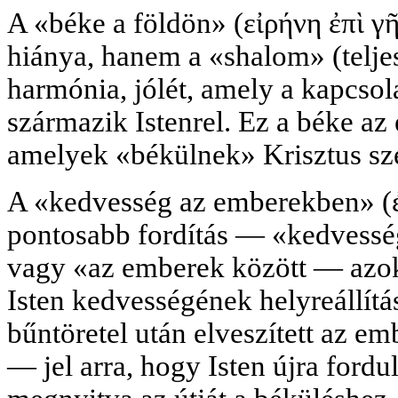
A «béke a földön» (εἰρήνη ἐπὶ γ
hiánya, hanem a «shalom» (telje
harmónia, jólét, amely a kapcsol
származik Istenrel. Ez a béke az 
amelyek «békülnek» Krisztus s
A «kedvesség az emberekben» (ἐ
pontosabb fordítás — «kedvessé
vagy «az emberek között — azok,
Isten kedvességének helyreállítá
bűntöretel után elveszített az em
— jel arra, hogy Isten újra fordu