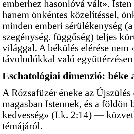
emberhez hasonlóvá vált». Isten 
hanem önkéntes közelítéssel, ön
minden emberi sérülékenység (a
szegénység, függőség) teljes kör
világgal. A békülés elérése nem 
távolodókkal való együttérzésen 
Eschatológiai dimenzió: béke 
A Rózsafüzér éneke az Újszülés
magasban Istennek, és a földön
kedvesség» (Lk. 2:14) — közvetl
témájáról.