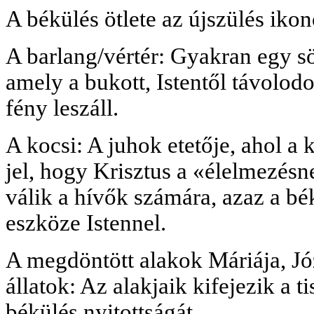
A békülés ötlete az újszülés ikon
A barlang/vértér: Gyakran egy sö
amely a bukott, Istentől távolodot
fény leszáll.
A kocsi: A juhok etetője, ahol a 
jel, hogy Krisztus a «élelmezés
válik a hívők számára, azaz a bé
eszköze Istennel.
A megdöntött alakok Máriája, Józ
állatok: Az alakjaik kifejezik a ti
békülés nyitottságát.