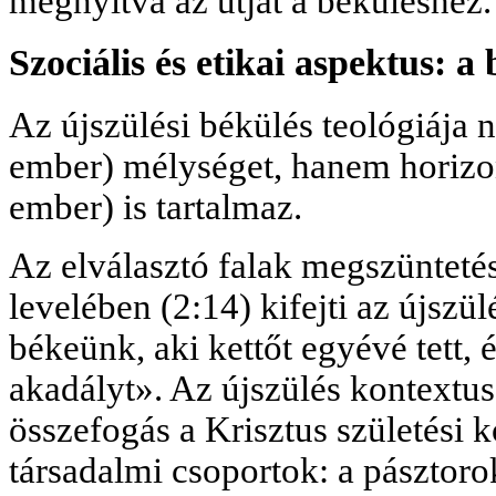
megnyitva az útját a béküléshez.
Szociális és etikai aspektus: a
Az újszülési békülés teológiája n
ember) mélységet, hanem horizon
ember) is tartalmaz.
Az elválasztó falak megszüntetés
levelében (2:14) kifejti az újszü
békeünk, aki kettőt egyévé tett, 
akadályt». Az újszülés kontextu
összefogás a Krisztus születési 
társadalmi csoportok: a pásztorok