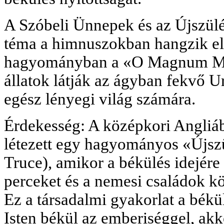
A Szóbeli Ünnepek és az Újszülés
téma a himnuszokban hangzik el.
hagyományban a «O Magnum Mys
állatok látják az ágyban fekvő U
egész lényegi világ számára.
Érdekesség: A középkori Angli
létezett egy hagyományos «Újszü
Truce), amikor a békülés idejére 
perceket és a nemesi családok kö
Ez a társadalmi gyakorlat a békül
Isten békül az emberiséggel, ak