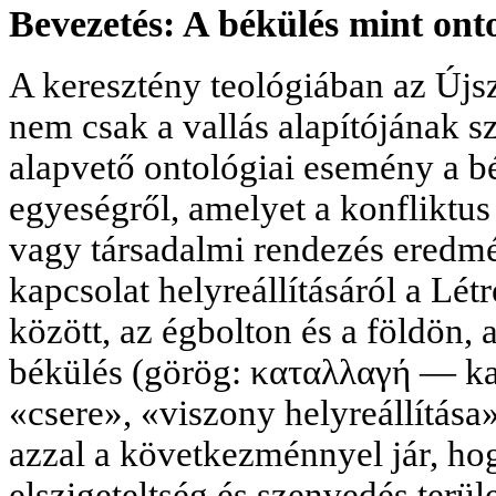
Bevezetés: A békülés mint ont
A keresztény teológiában az Újs
nem csak a vallás alapítójának sz
alapvető ontológiai esemény a b
egyeségről, amelyet a konfliktu
vagy társadalmi rendezés eredm
kapcsolat helyreállításáról a Lét
között, az égbolton és a földön, 
békülés (görög: καταλλαγή — kata
«csere», «viszony helyreállítása
azzal a következménnyel jár, hog
elszigeteltség és szenvedés terül