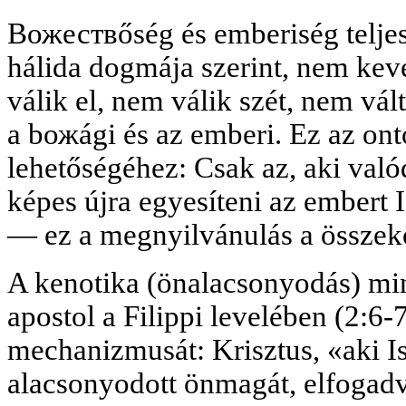
Bожествőség és emberiség teljes
hálida dogmája szerint, nem kev
válik el, nem válik szét, nem vá
a bожági és az emberi. Ez az onto
lehetőségéhez: Csak az, aki valód
képes újra egyesíteni az embert I
— ez a megnyilvánulás a összekö
A kenotika (önalacsonyodás) min
apostol a Filippi levelében (2:6-7
mechanizmusát: Krisztus, «aki I
alacsonyodott önmagát, elfogadva