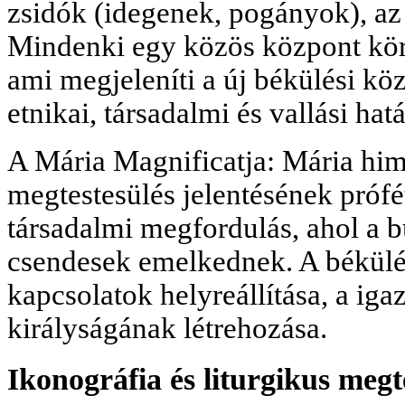
zsidók (idegenek, pogányok), az á
Mindenki egy közös központ kör
ami megjeleníti a új békülési kö
etnikai, társadalmi és vallási hat
A Mária Magnificatja: Mária hi
megtestesülés jelentésének próf
társadalmi megfordulás, ahol a b
csendesek emelkednek. A békülés
kapcsolatok helyreállítása, a iga
királyságának létrehozása.
Ikonográfia és liturgikus megt