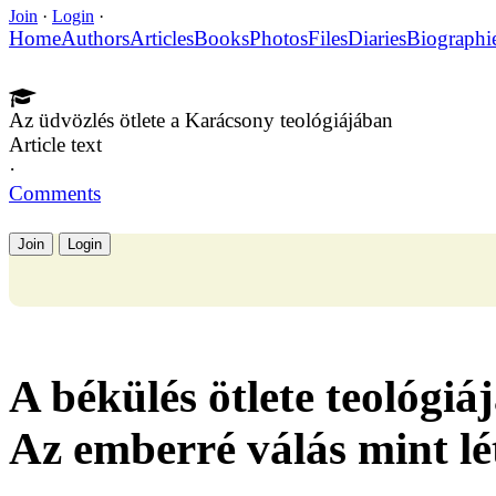
Join
·
Login
·
Home
Authors
Articles
Books
Photos
Files
Diaries
Biographi
Az üdvözlés ötlete a Karácsony teológiájában
Article text
·
Comments
Join
Login
A békülés ötlete teológiá
Az emberré válás mint lé