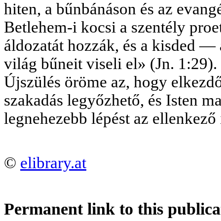
hiten, a bűnbánáson és az evangé
Betlehem-i kocsi a szentély proet
áldozatát hozzák, és a kisded — 
világ bűneit viseli el» (Jn. 1:29
Újszülés öröme az, hogy elkezdő
szakadás legyőzhető, és Isten ma
legnehezebb lépést az ellenkező 
©
elibrary.at
Permanent link to this publica