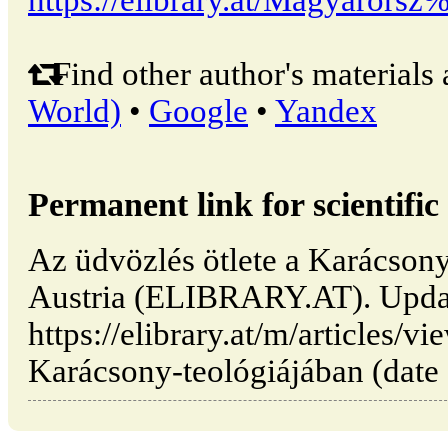
https://elibrary.at/Magyaror
Find other author's materials 
World)
•
Google
•
Yandex
Permanent link for scientific 
Az üdvözlés ötlete a Karácsony
Austria (ELIBRARY.AT). Upda
https://elibrary.at/m/articles/v
Karácsony-teológiájában (date 