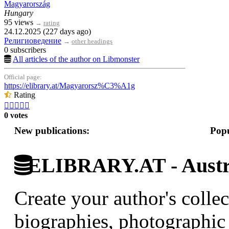
Magyarország
Hungary
95 views
→
rating
24.12.2025 (227 days ago)
Религиоведение
→
other headings
0 subscribers
All articles of the author on Libmonster
Official page:
https://elibrary.at/Magyarorsz%C3%A1g
Rating





0 votes
New publications:
Popu
ELIBRARY.AT - Austri
Create your author's collec
biographies, photographic 