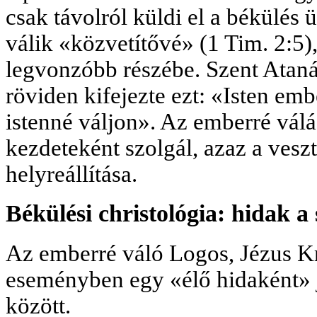
csak távolról küldi el a békülés
válik «közvetítővé» (1 Tim. 2:5)
legvonzóbb részébe. Szent Ataná
röviden kifejezte ezt: «Isten emb
istenné váljon». Az emberré válás
kezdeteként szolgál, azaz a vesz
helyreállítása.
Békülési christológia: hidak a 
Az emberré váló Logos, Jézus Kri
eseményben egy «élő hidaként» j
között.