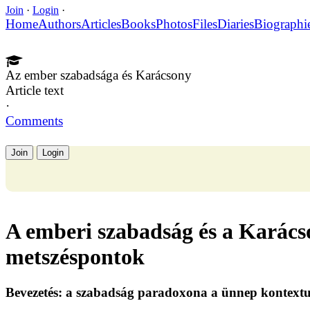
Join
·
Login
·
Home
Authors
Articles
Books
Photos
Files
Diaries
Biographi
Az ember szabadsága és Karácsony
Article text
·
Comments
Join
Login
A emberi szabadság és a Karácson
metszéspontok
Bevezetés: a szabadság paradoxona a ünnep kontext