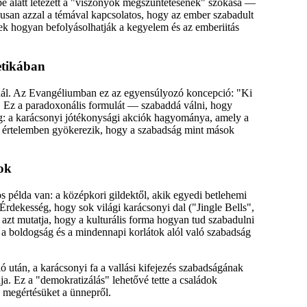
e alatt létezett a "viszonyok megszüntetésének" szokása —
usan azzal a témával kapcsolatos, hogy az ember szabadult
letek hogyan befolyásolhatják a kegyelem és az emberiitás
 etikában
ínál. Az Evangéliumban ez az egyensúlyozó koncepció: "Ki
). Ez a paradoxonális formulát — szabaddá válni, hogy
ség: a karácsonyi jótékonysági akciók hagyománya, amely a
z értelemben gyökerezik, hogy a szabadság mint mások
ok
s példa van: a középkori gildektől, akik egyedi betlehemi
 Érdekesség, hogy sok világi karácsonyi dal ("Jingle Bells",
azt mutatja, hogy a kulturális forma hogyan tud szabadulni
t a boldogság és a mindennapi korlátok alól való szabadság
után, a karácsonyi fa a vallási kifejezés szabadságának
ja. Ez a "demokratizálás" lehetővé tette a családok
 megértésüket a ünnepről.