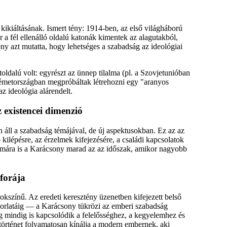
ikiáltásának. Ismert tény: 1914-ben, az első világháború
r a fél ellenálló oldalú katonák kimentek az alagutakból,
ny azt mutatta, hogy lehetséges a szabadság az ideológiai
ldalú volt: egyrészt az ünnep tilalma (pl. a Szovjetunióban
Németországban megpróbáltak létrehozni egy "aranyos
az ideológia alárendelt.
 existencei dimenzió
 áll a szabadság témájával, de új aspektusokban. Ez az az
kilépésre, az érzelmek kifejezésére, a családi kapcsolatok
számára is a Karácsony marad az az időszak, amikor nagyobb
forája
okszínű. Az eredeti keresztény üzenetben kifejezett belső
orlatáig — a Karácsony tükrözi az emberi szabadság
g mindig is kapcsolódik a felelősséghez, a kegyelemhez és
történet folyamatosan kínálja a modern embernek, aki