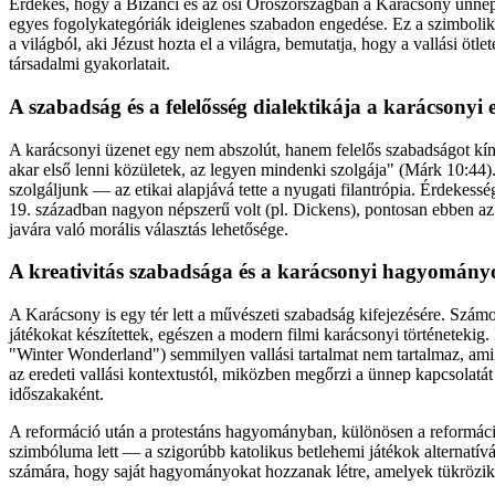
Érdekes, hogy a Bizánci és az ősi Oroszországban a Karácsony ünnep
egyes fogolykategóriák ideiglenes szabadon engedése. Ez a szimbolik
a világból, aki Jézust hozta el a világra, bemutatja, hogy a vallási öt
társadalmi gyakorlatait.
A szabadság és a felelősség dialektikája a karácsonyi
A karácsonyi üzenet egy nem abszolút, hanem felelős szabadságot k
akar első lenni közületek, az legyen mindenki szolgája" (Márk 10:44
szolgáljunk — az etikai alapjává tette a nyugati filantrópia. Érdekes
19. században nagyon népszerű volt (pl. Dickens), pontosan ebben a
javára való morális választás lehetősége.
A kreativitás szabadsága és a karácsonyi hagyomány
A Karácsony is egy tér lett a művészeti szabadság kifejezésére. Számo
játékokat készítettek, egészen a modern filmi karácsonyi történetekig.
"Winter Wonderland") semmilyen vallási tartalmat nem tartalmaz, ami 
az eredeti vallási kontextustól, miközben megőrzi a ünnep kapcsolatá
időszakaként.
A reformáció után a protestáns hagyományban, különösen a reformáció 
szimbóluma lett — a szigorúbb katolikus betlehemi játékok alternatívá
számára, hogy saját hagyományokat hozzanak létre, amelyek tükrözik