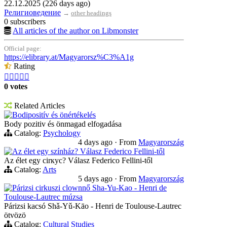
22.12.2025 (226 days ago)
Религиоведение
→
other headings
0 subscribers
All articles of the author on Libmonster
Official page:
https://elibrary.at/Magyarorsz%C3%A1g
Rating





0 votes
Related Articles
Bodipositív és önértékelés
Body pozitiv és önmagad elfogadása
Catalog:
Psychology
4 days ago
·
From
Magyarország
Az élet egy színház? Válasz Federico Fellini-től
Az élet egy cirкус? Válasz Federico Fellini-től
Catalog:
Arts
5 days ago
·
From
Magyarország
Párizsi cirkuszi clownnő Sha-Yu-Kao - Henri de
Toulouse-Lautrec múzsa
Párizsi kacsó Shǎ-Yǔ-Kāo - Henri de Toulouse-Lautrec
ötvözö
Catalog:
Cultural Studies