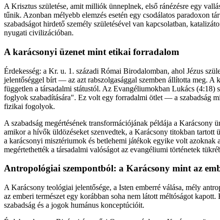
A Krisztus születése, amit milliók ünneplnek, első ránézésre egy val
tűnik. Azonban mélyebb elemzés esetén egy csodálatos paradoxon tárul
szabadságot hirdető személy születésével van kapcsolatban, katalizáto
nyugati civilizációban.
A karácsonyi üzenet mint etikai forradalom
Érdekesség: a Kr. u. 1. századi Római Birodalomban, ahol Jézus szület
jelentőséggel bírt — az azt rabszolgasággal szemben állította meg. A 
független a társadalmi státustól. Az Evangéliumokban Lukács (4:18) 
foglyok szabadítására". Ez volt egy forradalmi ötlet — a szabadság mi
fizikai fogolyok.
A szabadság megértésének transformációjának példája a Karácsony ün
amikor a hívők üldözéseket szenvedtek, a Karácsony titokban tartott 
a karácsonyi misztériumok és betlehemi játékok egyike volt azoknak 
megértethették a társadalmi valóságot az evangéliumi történetek tükré
Antropológiai szempontból: a Karácsony mint az embe
A Karácsony teológiai jelentősége, a Isten emberré válása, mély antro
az emberi természet egy korábban soha nem látott méltóságot kapott. E
szabadság és a jogok humánus konceptúcióit.