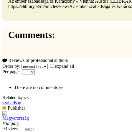
Az ember szabadsága és Karácsony // Vienna: Austria (ELIBRAR
https://elibrary.at/m/articles/view/Az-ember-szabadsága-és-Karácso
Comments:
Reviews of professional authors
Order by:
expand all
Per page:
There are no comments yet
Related topics
szabadság
Publisher
Magyarország
Hungary
93 views
→
rating