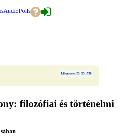
es
Audio
Polls
Libmonster ID: ID-1756
y: filozófiai és történelmi
usában