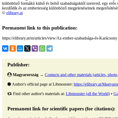
különböző formákú külső és belső szabadságuktól szenved, egy erős s
kezdődik és az emberiesség különböző megjelenéseinek megerősítésér
©
elibrary.at
Permanent link to this publication:
https://elibrary.at/m/articles/view/Az-ember-szabadsága-és-Karácsony
Publisher:
Magyarország
→
Contacts and other materials (articles, photo, 
Author's official page at Libmonster:
https://elibrary.at/Magy
Find other author's materials at:
Libmonster (all the World)
•
Go
Permanent link for scientific papers (for citations):