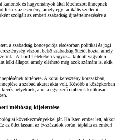
lási kanonok és hagyományok által létrehozott ünnepnek
 fel: ez az esemény, amely egy radikális szellemi
rként szolgált az emberi szabadság újraértelmezésére a
ett, a szabadság koncepciója elsősorban politikai és jogi
kereszténység viszont belső szabadság ötletét hozta, amely
szerint: "A Lord Lélekében vagyok... küldött vagyok a
nt lelki állapot, amely elérhető még azok számára is, akik
neplésének története. A korai keresztény korszakban,
ünneplése a szabad akarat akta volt. Később a középkorban
a kevés helyeknek, ahol a egyszerű emberek kritikusan
ben.
ri méltóság kijelentése
pológiai következményekkel jár. Ha Isten ember lett, akkor
z az ötlet lassan, az évszázadok során, táplálta az emberi