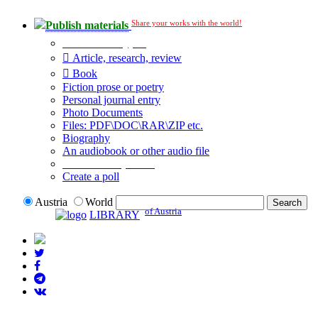
Share your works with the world!
Publish materials
Publication type?
Article, research, review
Book
Fiction prose or poetry
Personal journal entry
Photo Documents
Files: PDF\DOC\RAR\ZIP etc.
Biography
An audiobook or other audio file
Additional options:
Create a poll
Austria
World
of Austria
LIBRARY