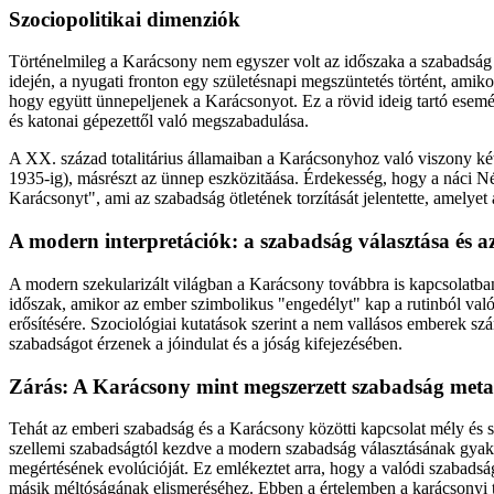
Szociopolitikai dimenziók
Történelmileg a Karácsony nem egyszer volt az időszaka a szabadság k
idején, a nyugati fronton egy születésnapi megszüntetés történt, amiko
hogy együtt ünnepeljenek a Karácsonyot. Ez a rövid ideig tartó esemé
és katonai gépezettől való megszabadulása.
A XX. század totalitárius államaiban a Karácsonyhoz való viszony kéto
1935-ig), másrészt az ünnep eszközităása. Érdekesség, hogy a náci 
Karácsonyt", ami az szabadság ötletének torzítását jelentette, amelyet 
A modern interpretációk: a szabadság választása és az
A modern szekularizált világban a Karácsony továbbra is kapcsolatban
időszak, amikor az ember szimbolikus "engedélyt" kap a rutinból való 
erősítésére. Szociológiai kutatások szerint a nem vallásos emberek 
szabadságot érzenek a jóindulat és a jóság kifejezésében.
Zárás: A Karácsony mint megszerzett szabadság meta
Tehát az emberi szabadság és a Karácsony közötti kapcsolat mély és s
szellemi szabadságtól kezdve a modern szabadság választásának gyak
megértésének evolúcióját. Ez emlékeztet arra, hogy a valódi szabadsá
másik méltóságának elismeréséhez. Ebben a értelemben a karácsonyi 