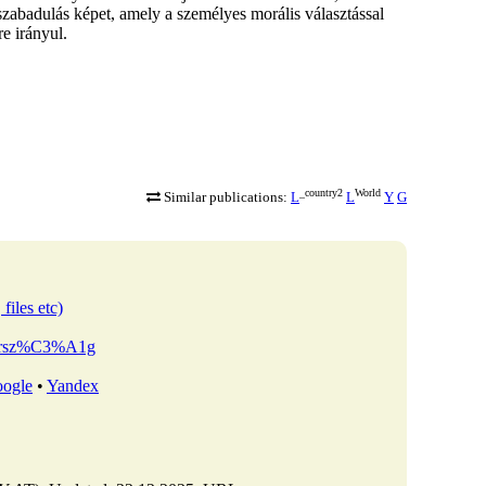
zabadulás képet, amely a személyes morális választással
e irányul.
_country2
World
Similar publications:
L
L
Y
G
files etc)
arorsz%C3%A1g
ogle
•
Yandex