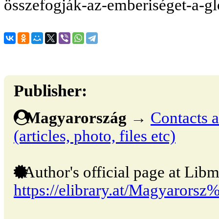
összefogják-az-emberiséget-a-gl
Publisher:
Magyarország
→
Contacts a
(articles, photo, files etc)
Author's official page at Libm
https://elibrary.at/Magyaror