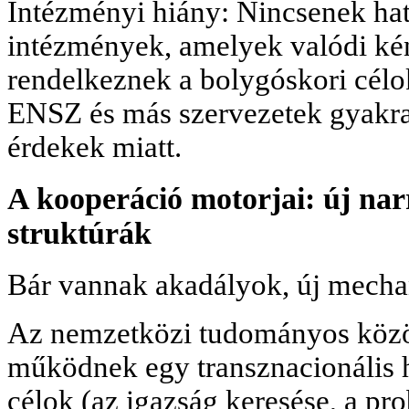
Intézményi hiány: Nincsenek ha
intézmények, amelyek valódi kén
rendelkeznek a bolygóskori célo
ENSZ és más szervezetek gyakr
érdekek miatt.
A kooperáció motorjai: új narr
struktúrák
Bár vannak akadályok, új mech
Az nemzetközi tudományos közö
működnek egy transznacionális h
célok (az igazság keresése, a p