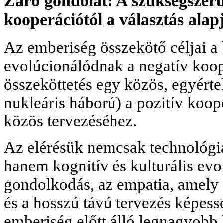
Záró gondolat: A szükségszerű
kooperációtól a választás alap
Az emberiség összekötő céljai a
evolúcionálódnak a negatív koop
összeköttetés egy közös, egyérte
nukleáris háború) a pozitív koope
közös tervezéséhez.
Az elérésük nemcsak technológiai
hanem kognitív és kulturális evol
gondolkodás, az empatia, amely t
és a hosszú távú tervezés képess
emberiség előtt álló legnagyobb 