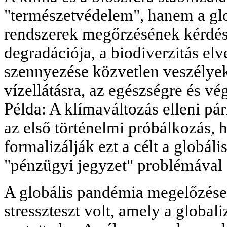
"természetvédelem", hanem a glo
rendszerek megőrzésének kérdése
degradációja, a biodiverzitás el
szennyezése közvetlen veszélyek
vízellátásra, az egészségre és végü
Példa: A klímaváltozás elleni p
az első történelmi próbálkozás, 
formalizálják ezt a célt a globáli
"pénzügyi jegyzet" problémával
A globális pandémia megelőzés
stresszteszt volt, amely a global