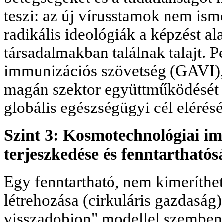
teszi: az új vírusstamok nem isme
radikális ideológiák a képzést al
társadalmakban találnak talajt. P
immunizációs szövetség (GAVI), 
magán szektor együttműködését 
globális egészségügyi cél elérésé
Szint 3: Kosmotechnológiai imp
terjeszkedése és fenntarthatós
Egy fenntartható, nem kimeríthe
létrehozása (cirkuláris gazdaság)
visszadobjon" modellel szembeni 