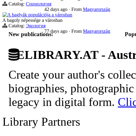
Catalog:
Социология
42 days ago
·
From
Magyarország
A baglyák populációja a városban
A bagoly népessége a városban
Catalog:
Экология
77 days ago
·
From
Magyarország
New publications:
Popu
ELIBRARY.AT - Austri
Create your author's collec
biographies, photographic 
legacy in digital form.
Cli
Library Partners