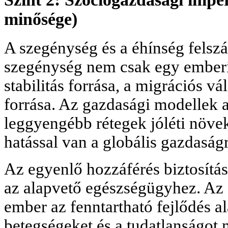
minősége)
A szegénység és a éhínség felsz
szegénység nem csak egy emberi
stabilitás forrása, a migrációs v
forrása. Az gazdasági modellek a
leggyengébb rétegek jóléti növek
hatással van a globális gazdaságr
Az egyenlő hozzáférés biztosítás
az alapvető egészségügyhez. Az 
ember az fenntartható fejlődés al
betegségeket és a tudatlanságot