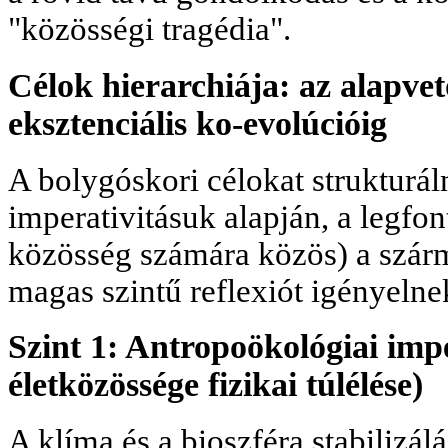
"közösségi tragédia".
Célok hierarchiája: az alapvető
eksztenciális ko-evolúcióig
A bolygóskori célokat strukturáln
imperativitásuk alapján, a legfo
közösség számára közös) a szárm
magas szintű reflexiót igényelne
Szint 1: Antropoökológiai impe
életközössége fizikai túlélése)
A klíma és a bioszféra stabilizál