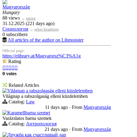
Magyarország
Hungary
88 views
→
rating
31.12.2025 (221 days ago)
Социология
→
other headings
0 subscribers
All articles of the author on Libmonster
Official page:
https://elibrary.at/Magyarorsz%C3%A1g
Rating





0 votes
Related Articles
Világnap a rabszolgaság elleni küzdelemben
Világnap a rabszolgaság elleni küzdelemben
Catalog:
Law
11 days ago
·
From
Magyarország
Karamellbarna szemei
Varázslatos barna szemek
Catalog:
Антропология
21 days ago
·
From
Magyarország
Дружба как счастливый дар