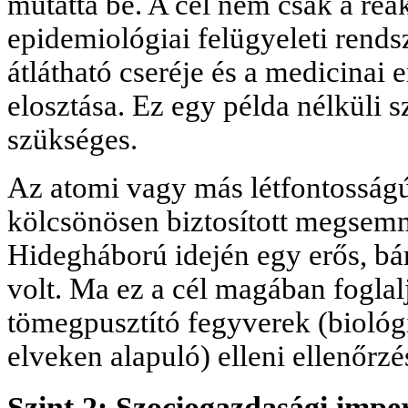
mutatta be. A cél nem csak a rea
epidemiológiai felügyeleti rends
átlátható cseréje és a medicinai 
elosztása. Ez egy példa nélküli s
szükséges.
Az atomi vagy más létfontosságú 
kölcsönösen biztosított megsemm
Hidegháború idején egy erős, bá
volt. Ma ez a cél magában foglalj
tömegpusztító fegyverek (biológia
elveken alapuló) elleni ellenőrzés
Szint 2: Szociogazdasági impe