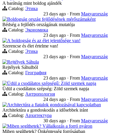
A barátság mint boldog ajándék
Catalog:
Этика
23 days ago
·
From
Magyarország
Boldogság ország fejlődésének mérőszámaként
Bédség a fejlődés országának mutatója
Catalog:
Экономика
23 days ago
·
From
Magyarország
A boldogság és az élet jelentősége van!
Szerencse és élet értelme van!
Catalog:
Этика
23 days ago
·
From
Magyarország
Rejtélyek Sáhula
Rejtélyek Sáhulból
Catalog:
География
23 days ago
·
From
Magyarország
Üdül a csodálatos szépségű: Zöld szemek napja
Üdül a csodálatos szépség: Zöld szemek napja
Catalog:
Антропология
24 days ago
·
From
Magyarország
Architectúra a fiatalok gondozásával kapcsolatban
Architektúra a gondoskodás a idősebbek iránt
Catalog:
Архитектура
30 days ago
·
From
Magyarország
Miben segíthetek? Vállalkozás a forró nyáron
Miben segíthetek? Önkéntesség forróságban