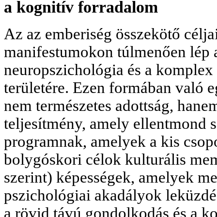
a kognitív forradalom
Az az emberiség összekötő céljain
manifestumokon túlmenően lép a 
neuropszichológia és a komplex
területére. Ezen formában való
nem természetes adottság, hanem 
teljesítmény, amely ellentmond 
programnak, amelyek a kis csopo
bolygóskori célok kulturális m
szerint) képességek, amelyek me
pszichológiai akadályok leküzdésé
a rövid távú gondolkodás és a kog