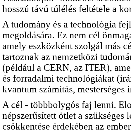
hosszú távú túlélés feltétele a ko
A tudomány és a technológia fej
megoldására. Ez nem cél önmag
amely eszközként szolgál más cé
tartoznak az nemzetközi tudom
(például a CERN, az ITER), ame
és forradalmi technológiákat (irá
kvantum számítás, mesterséges in
A cél - többbolygós faj lenni. E
népszerűsített ötlet a szükséges 
csökkentése érdekében az ember