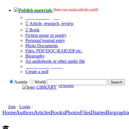
Share your works with the world!
Publish materials
Publication type?
Article, research, review
Book
Fiction prose or poetry
Personal journal entry
Photo Documents
Files: PDF\DOC\RAR\ZIP etc.
Biography
An audiobook or other audio file
Additional options:
Create a poll
Austria
World
of Austria
LIBRARY
Join
·
Login
·
Home
Authors
Articles
Books
Photos
Files
Diaries
Biographi