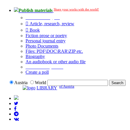
Share your works with the world!
Publish materials
Publication type?
Article, research, review
Book
Fiction prose or poetry
Personal journal entry
Photo Documents
Files: PDF\DOC\RAR\ZIP etc.
Biography
An audiobook or other audio file
Additional options:
Create a poll
Austria
World
of Austria
LIBRARY