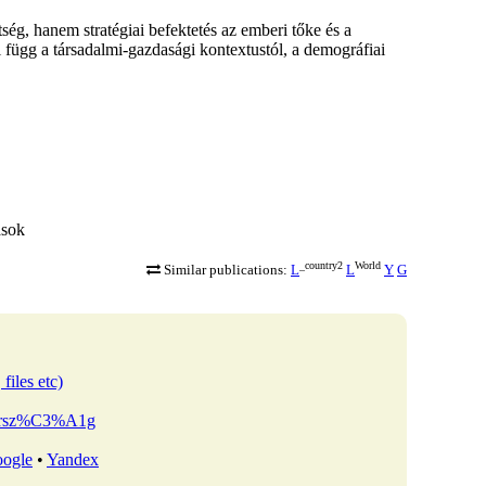
ég, hanem stratégiai befektetés az emberi tőke és a
 függ a társadalmi-gazdasági kontextustól, a demográfiai
ások
_country2
World
Similar publications:
L
L
Y
G
files etc)
arorsz%C3%A1g
ogle
•
Yandex