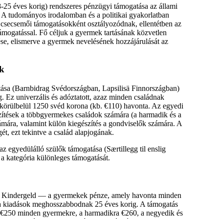
-25 éves korig) rendszeres pénzügyi támogatása az állami
. A tudományos irodalomban és a politikai gyakorlatban
is csecsemői támogatásokként osztályozódnak, ellentétben az
ámogatással. Fő céljuk a gyermek tartásának közvetlen
se, elismerve a gyermek nevelésének hozzájárulását az
ek
atása (Barnbidrag Svédországban, Lapsilisä Finnországban)
. Ez univerzális és adóztatott, azaz minden családnak
 körülbelül 1250 svéd korona (kb. €110) havonta. Az egyedi
zítések a többgyermekes családok számára (a harmadik és a
mára, valamint külön kiegészítés a gondviselők számára. A
ét, ezt tekintve a család alapjogának.
z egyedülálló szülők támogatása (Særtillegg til enslig
 a kategória különleges támogatását.
 a Kindergeld — a gyermekek pénze, amely havonta minden
 a kiadások meghosszabbodnak 25 éves korig. A támogatás
l €250 minden gyermekre, a harmadikra €260, a negyedik és