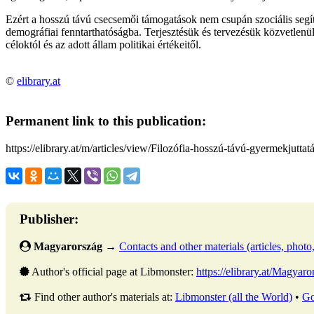
Ezért a hosszú távú csecsemői támogatások nem csupán szociális segíts
demográfiai fenntarthatóságba. Terjesztésük és tervezésük közvetlenül
céloktól és az adott állam politikai értékeitől.
©
elibrary.at
Permanent link to this publication:
https://elibrary.at/m/articles/view/Filozófia-hosszú-távú-gyermekjuttat
Publisher:
Magyarország
→
Contacts and other materials (articles, photo, 
Author's official page at Libmonster:
https://elibrary.at/Magy
Find other author's materials at:
Libmonster (all the World)
•
Go