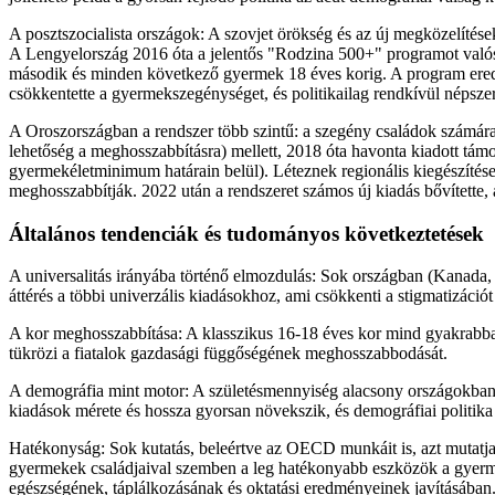
A posztszocialista országok: A szovjet örökség és az új megközelítés
A Lengyelország 2016 óta a jelentős "Rodzina 500+" programot valósí
második és minden következő gyermek 18 éves korig. A program eredeti
csökkentette a gyermekszegénységet, és politikailag rendkívül népszer
A Oroszországban a rendszer több szintű: a szegény családok számára
lehetőség a meghosszabbításra) mellett, 2018 óta havonta kiadott tám
gyermekéletminimum határain belül). Léteznek regionális kiegészítés
meghosszabbítják. 2022 után a rendszeret számos új kiadás bővítette,
Általános tendenciák és tudományos következtetések
A universalitás irányába történő elmozdulás: Sok országban (Kanada, 
áttérés a többi univerzális kiadásokhoz, ami csökkenti a stigmatizációt
A kor meghosszabbítása: A klasszikus 16-18 éves kor mind gyakrabb
tükrözi a fiatalok gazdasági függőségének meghosszabbodását.
A demográfia mint motor: A születésmennyiség alacsony országokban
kiadások mérete és hossza gyorsan növekszik, és demográfiai politika
Hatékonyság: Sok kutatás, beleértve az OECD munkáit is, azt mutatja, 
gyermekek családjaival szemben a leg hatékonyabb eszközök a gyer
egészségének, táplálkozásának és oktatási eredményeinek javításában