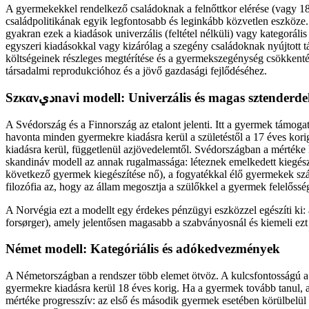
A gyermekekkel rendelkező családoknak a felnőttkor elérése (vagy 18
családpolitikának egyik legfontosabb és leginkább közvetlen eszköze
gyakran ezek a kiadások univerzális (feltétel nélküli) vagy kategorál
egyszeri kiadásokkal vagy kizárólag a szegény családoknak nyújtott t
költségeinek részleges megtérítése és a gyermekszegénység csökkenté
társadalmi reprodukcióhoz és a jövő gazdasági fejlődéséhez.
Szκανديnavi modell: Univerzális és magas sztenderd
A Svédország és a Finnország az etalont jelenti. Itt a gyermek támog
havonta minden gyermekre kiadásra kerül a születéstől a 17 éves korig
kiadásra kerül, függetlenül azjövedelemtől. Svédországban a mértéke
skandináv modell az annak rugalmassága: léteznek emelkedett kiegés
következő gyermek kiegészítése nő), a fogyatékkal élő gyermekek szá
filozófia az, hogy az állam megosztja a szülőkkel a gyermek felelősség
A Norvégia ezt a modellt egy érdekes pénzügyi eszközzel egészíti ki: a
forsørger), amely jelentősen magasabb a szabványosnál és kiemeli ezt
Német modell: Kategóriális és adókedvezmények
A Németországban a rendszer több elemet ötvöz. A kulcsfontosságú
gyermekre kiadásra kerül 18 éves korig. Ha a gyermek tovább tanul,
mértéke progresszív: az első és második gyermek esetében körülbelü