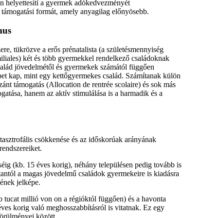
n helyettesíti a gyermek adókedvezményét
 a támogatási formát, amely anyagilag előnyösebb.
mus
re, tükrözve a erős prénatalista (a születésmennyiség
miliales) két és több gyermekkel rendelkező családoknak
 család jövedelmétől és gyermekek számától függően
bet kap, mint egy kettőgyermekes család. Számítanak külön
ánt támogatás (Allocation de rentrée scolaire) és sok más
ogatása, hanem az aktív stimulálása is a harmadik és a
asztrofális csökkenése és az időskorúak arányának
rendszereiket.
éig (kb. 15 éves korig), néhány településen pedig tovább is
mostantól a magas jövedelmű családok gyermekeire is kiadásra
jének jelképe.
tucat millió von on a régióktól függően) és a havonta
es korig való meghosszabbításról is vitatnak. Ez egy
körülményei között.