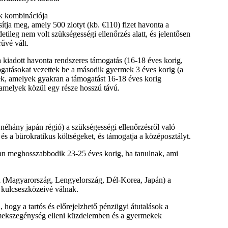
ek kombinációja
tja meg, amely 500 zlotyt (kb. €110) fizet havonta a
leg nem volt szükségességi ellenőrzés alatt, és jelentősen
űvé vált.
 kiadott havonta rendszeres támogatás (16-18 éves korig,
ogatásokat vezettek be a második gyermek 3 éves korig (a
ek, amelyek gyakran a támogatást 16-18 éves korig
 amelyek közül egy része hosszú távú.
néhány japán régió) a szükségességi ellenőrzésről való
 és a bürokratikus költségeket, és támogatja a középosztályt.
an meghosszabbodik 23-25 éves korig, ha tanulnak, ami
 (Magyarország, Lengyelország, Dél-Korea, Japán) a
 kulcseszközeivé válnak.
hogy a tartós és előrejelzhető pénzügyi átutalások a
mekszegénység elleni küzdelemben és a gyermekek
.