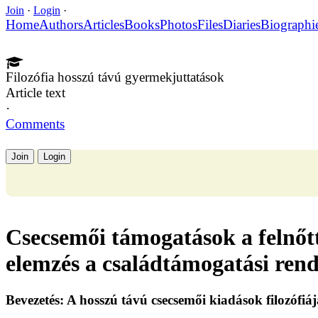
Join
·
Login
·
Home
Authors
Articles
Books
Photos
Files
Diaries
Biographi
Filozófia hosszú távú gyermekjuttatások
Article text
·
Comments
Join
Login
Csecsemői támogatások a felnőtt
elemzés a családtámogatási rend
Bevezetés: A hosszú távú csecsemői kiadások filozófiáj