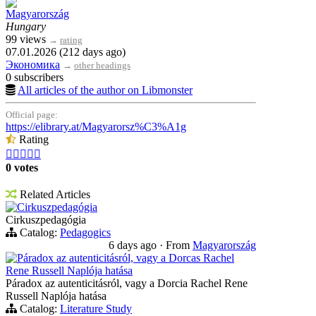
Magyarország
Hungary
99 views
→
rating
07.01.2026 (212 days ago)
Экономика
→
other headings
0 subscribers
All articles of the author on Libmonster
Official page:
https://elibrary.at/Magyarorsz%C3%A1g
Rating





0 votes
Related Articles
Cirkuszpedagógia
Cirkuszpedagógia
Catalog:
Pedagogics
6 days ago
·
From
Magyarország
Páradox az autenticitásról, vagy a Dorcas Rachel
Rene Russell Naplója hatása
Páradox az autenticitásról, vagy a Dorcia Rachel Rene
Russell Naplója hatása
Catalog:
Literature Study