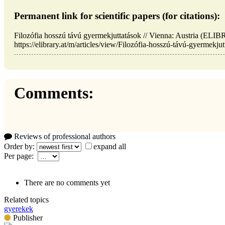
Permanent link for scientific papers (for citations):
Filozófia hosszú távú gyermekjuttatások // Vienna: Austria (E
https://elibrary.at/m/articles/view/Filozófia-hosszú-távú-gyermekjut
Comments:
Reviews of professional authors
Order by:
expand all
Per page:
There are no comments yet
Related topics
gyerekek
Publisher