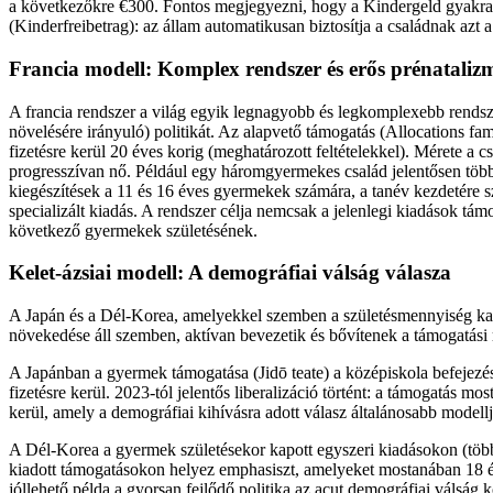
a következőkre €300. Fontos megjegyezni, hogy a Kindergeld gyakra
(Kinderfreibetrag): az állam automatikusan biztosítja a családnak azt
Francia modell: Komplex rendszer és erős prénataliz
A francia rendszer a világ egyik legnagyobb és legkomplexebb rendsze
növelésére irányuló) politikát. Az alapvető támogatás (Allocations fa
fizetésre kerül 20 éves korig (meghatározott feltételekkel). Mérete a
progresszívan nő. Például egy háromgyermekes család jelentősen töb
kiegészítések a 11 és 16 éves gyermekek számára, a tanév kezdetére sz
specializált kiadás. A rendszer célja nemcsak a jelenlegi kiadások tám
következő gyermekek születésének.
Kelet-ázsiai modell: A demográfiai válság válasza
A Japán és a Dél-Korea, amelyekkel szemben a születésmennyiség kat
növekedése áll szemben, aktívan bevezetik és bővítenek a támogatási 
A Japánban a gyermek támogatása (Jidō teate) a középiskola befejezés
fizetésre kerül. 2023-tól jelentős liberalizáció történt: a támogatás 
kerül, amely a demográfiai kihívásra adott válasz általánosabb modell
A Dél-Korea a gyermek születésekor kapott egyszeri kiadásokon (több 
kiadott támogatásokon helyez emphasiszt, amelyeket mostanában 18 év
jóllehető példa a gyorsan fejlődő politika az acut demográfiai válság 