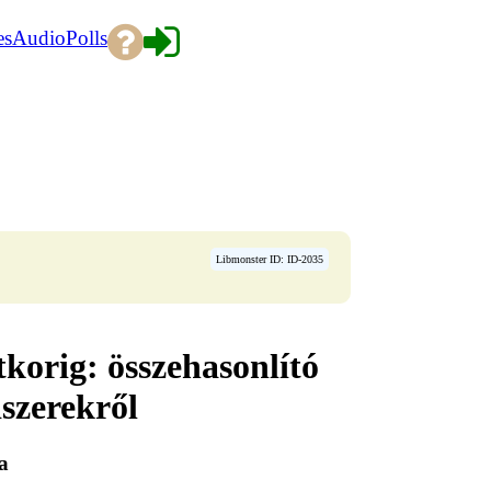
es
Audio
Polls
Libmonster ID: ID-2035
korig: összehasonlító
szerekről
a