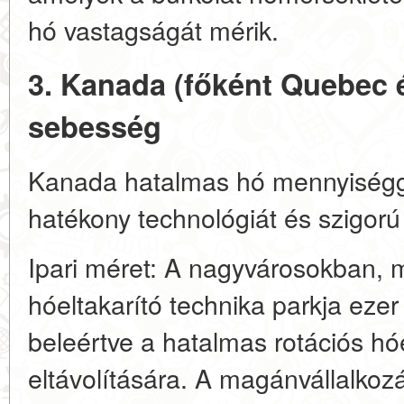
hó vastagságát mérik.
3. Kanada (főként Quebec é
sebesség
Kanada hatalmas hó mennyiségg
hatékony technológiát és szigor
Ipari méret: A nagyvárosokban, m
hóeltakarító technika parkja eze
beleértve a hatalmas rotációs hó
eltávolítására. A magánvállalkoz