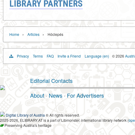
LIBRARY PARTNERS
›
›
Home
Articles
Hóclepés
Privacy
Terms
FAQ
Invite a Friend
Language (en)
© 2026
Austri
Editorial Contacts
About
·
News
·
For Advertisers
Digital Library of Austria
® All rights reserved.
2025-2026, ELIBRARY.AT is a part of Libmonster, international library network (
ope
Preserving Austria's heritage