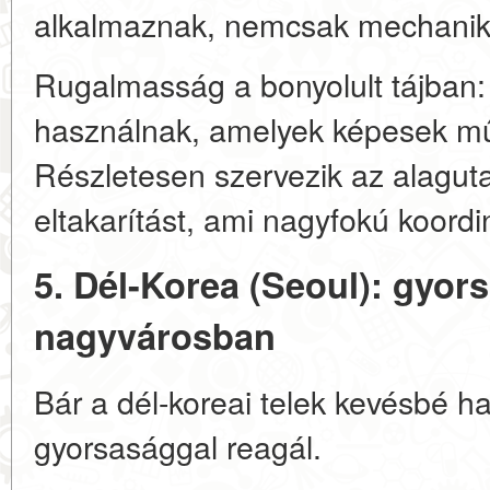
alkalmaznak, nemcsak mechanikai
Rugalmasság a bonyolult tájban:
használnak, amelyek képesek mű
Részletesen szervezik az alagut
eltakarítást, ami nagyfokú koordi
5. Dél-Korea (Seoul): gyors
nagyvárosban
Bár a dél-koreai telek kevésbé 
gyorsasággal reagál.