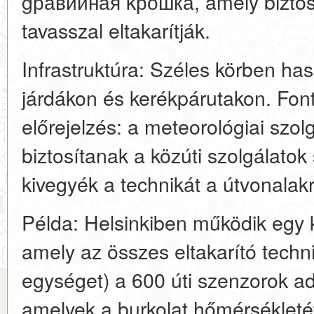
gравийная kрошка, amely biztosí
tavasszal eltakarítják.
Infrastruktúra: Széles körben ha
járdákon és kerékpárutakon. Font
előrejelzés: a meteorológiai szol
biztosítanak a közúti szolgálato
kivegyék a technikát a útvonalakr
Példa: Helsinkiben működik egy k
amely az összes eltakarító techn
egységet) a 600 úti szenzorok ada
amelyek a burkolat hőmérsékleté