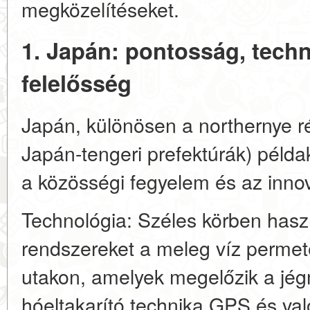
megközelítéseket.
1. Japán: pontosság, tech
felelősség
Japán, különösen a northernye ré
Japán-tengeri prefektúrák) példa
a közösségi fegyelem és az innov
Technológia: Széles körben hasz
rendszereket a meleg víz permet
utakon, amelyek megelőzik a jé
hóeltakarító technika GPS és val