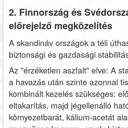
2. Finnország és Svédorsz
előrejelző megközelítés
A skandináv országok a téli útha
biztonsági és gazdasági stabilitás
Az "érzéketlen aszfalt" elve: A s
a havazás után szinte azonnal tis
kombinált kezelés szükséges: el
eltakarítás, majd jégellenálló h
környezetbarát, kálium-acetát al