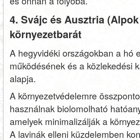
és onnan a folyóba.
4. Svájc és Ausztria (Alpok
környezetbarát
A hegyvidéki országokban a hó e
működésének és a közlekedési k
alapja.
A környezetvédelemre összpontos
használnak biolomolható hatóan
amelyek minimalizálják a környeze
A lavinák elleni küzdelemben kont