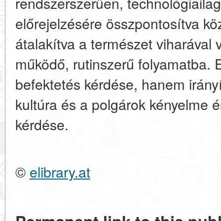
rendszerszerűen, technológiaila
előrejelzésére összpontosítva köz
átalakítva a természet viharával 
működő, rutinszerű folyamatba.
befektetés kérdése, hanem irányí
kultúra és a polgárok kényelme és 
kérdése.
©
elibrary.at