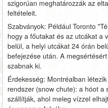
szigorúan meghatározzák az eltak
feltételeit.
Szabványok: Például Toronto "Téli
hogy a főutakat és az utcákat a 
belül, a helyi utcákat 24 órán bel
befejezése után. A megsértésért
szabnak ki.
Érdekesség: Montréalban létezik e
rendszer (snow chute): a hóot a s
szállítják, ahol meleg vízzel elh