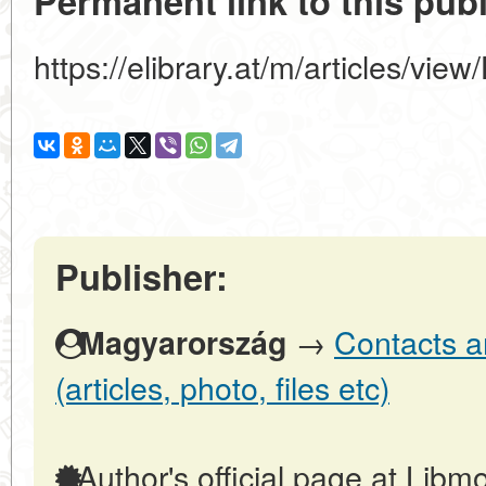
Permanent link to this publ
https://elibrary.at/m/articles/vie
Publisher:
→
Contacts a
Magyarország
(articles, photo, files etc)
Author's official page at Libmo