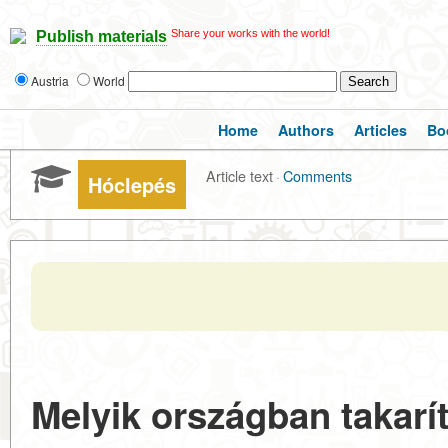
Share your works with the world!
Publish materials
Austria
World
Home
Authors
Articles
Bo
Article text
·
Comments
Hóclepés
Melyik országban takarít