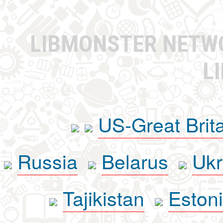
LIBMONSTER NET
L
US-Great Brit
Russia
Belarus
Ukr
Tajikistan
Eston