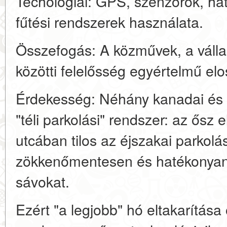
Techológiai: GPS, szenzorok, h
fűtési rendszerek használata.
Összefogás: A közművek, a válla
közötti felelősség egyértelmű elo
Érdekesség: Néhány kanadai és 
"téli parkolási" rendszer: az ősz e
utcában tilos az éjszakai parkolá
zökkenőmentesen és hatékonyan t
sávokat.
Ezért "a legjobb" hó eltakarítása o