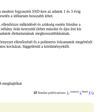
n a modern fogyasztói SSD-ken az adatok
1 és 3 évig
esetén a időtartam hosszabb lehet.
, ellenőrizze működését és szükség esetén
frissítse a
 néhány órán keresztül (lehet másolni és újra írni kis
z adatok élettartamának meghosszabbításának.
örnyezet ellenőrzését és a polimeres folyamatok megértését
datos kockázat, függetlenül a körülményektől.
SD-meghajtókat
_country2
World
Similar publications:
L
L
Y
G