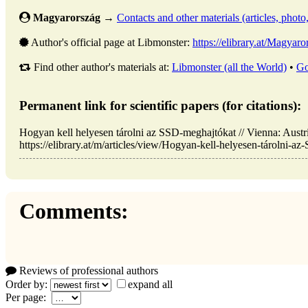
Magyarország
→
Contacts and other materials (articles, photo, 
Author's official page at Libmonster:
https://elibrary.at/Magy
Find other author's materials at:
Libmonster (all the World)
•
Go
Permanent link for scientific papers (for citations):
Hogyan kell helyesen tárolni az SSD-meghajtókat // Vienna: Au
https://elibrary.at/m/articles/view/Hogyan-kell-helyesen-tárolni-a
Comments:
Reviews of professional authors
Order by:
expand all
Per page: