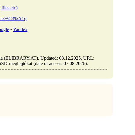
files etc)
arorsz%C3%A1g
ogle
•
Yandex
stria (ELIBRARY.AT). Updated: 03.12.2025. URL:
z-SSD-meghajtókat (date of access: 07.08.2026).