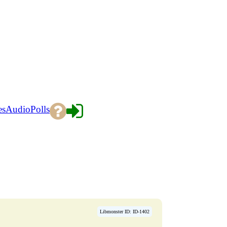
es
Audio
Polls
Libmonster ID: ID-1402