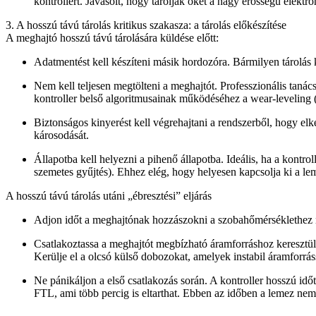
kontrollert. Javasolt, hogy tárolják őket a nagy erősségű elektr
3. A hosszú távú tárolás kritikus szakasza: a tárolás előkészítése
A meghajtó hosszú távú tárolására küldése előtt:
Adatmentést kell készíteni
másik hordozóra. Bármilyen tárolás k
Nem kell teljesen megtölteni
a meghajtót. Professzionális taná
kontroller belső algoritmusainak működéséhez a wear-leveling (
Biztonságos kinyerést kell végrehajtani
a rendszerből, hogy elke
károsodását.
Állapotba kell helyezni
a pihenő állapotba. Ideális, ha a kontrol
szemetes gyűjtés). Ehhez elég, hogy helyesen kapcsolja ki a le
A hosszú távú tárolás utáni „ébresztési” eljárás
Adjon időt a meghajtónak
hozzászokni a szobahőmérséklethez n
Csatlakoztassa a meghajtót
megbízható áramforráshoz keresztül e
Kerülje el a olcsó külső dobozokat, amelyek instabil áramforrá
Ne pánikáljon a első csatlakozás során.
A kontroller hosszú időta
FTL, ami több percig is eltarthat. Ebben az időben a lemez nem