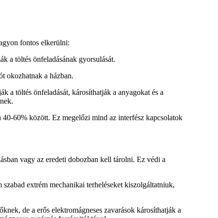
gyon fontos elkerülni:
k a töltés önfeladásának gyorsulását.
ót okozhatnak a házban.
ák a töltés önfeladását, károsíthatják a anyagokat és a
dnek.
a
40-60%
között. Ez megelőzi mind az interfész kapcsolatok
lásban
vagy az eredeti dobozban kell tárolni. Ez védi a
szabad extrém mechanikai terheléseket kiszolgáltatniuk,
nek, de a erős elektromágneses zavarások károsíthatják a