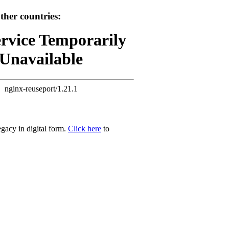
her countries:
ervice Temporarily
Unavailable
nginx-reuseport/1.21.1
egacy in digital form.
Click here
to