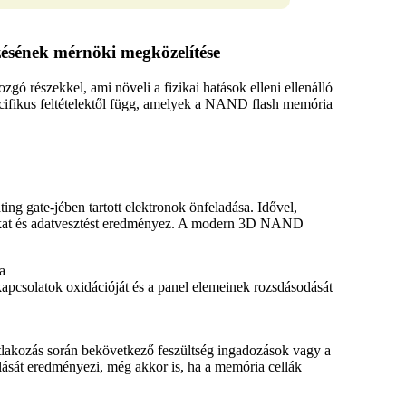
ésének mérnöki megközelítése
 részekkel, ami növeli a fizikai hatások elleni ellenálló
ecifikus feltételektől függ, amelyek a NAND flash memória
ting gate-jében tartott elektronok
önfeladása
. Idővel,
ibákat és adatvesztést eredményez. A modern 3D NAND
a
apcsolatok oxidációját és a panel elemeinek rozsdásodását
satlakozás során bekövetkező feszültség ingadozások vagy a
álását eredményezi, még akkor is, ha a memória cellák