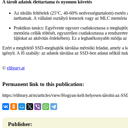
A tárolt adatok élettartama és nyomon követés
Az ideális feltételek (25°C, 40-60% nedvességtartalom) eseté
tarthatnak. A vállalati osztályú lemezek vagy az MLC memória 
Praktikus tanács:
Egyévente egyszer csatlakoztassa a meghajtót
memória cellák töltését
, egyszerűen csatlakoztassa a rendszertre
fájlokat az aktívitás érdekében). Ez a leghatékonyabb módja a
Ezért a megfelelő SSD-meghajtók tárolása mérnöki feladat, amely a k
igényli. A fő szabály: az adatok tárolása az SSD-ben adatai nélkül tu
©
elibrary.at
Permanent link to this publication:
https://elibrary.at/m/articles/view/Hogyan-kell-helyesen-tárolni-az-S
Publisher: