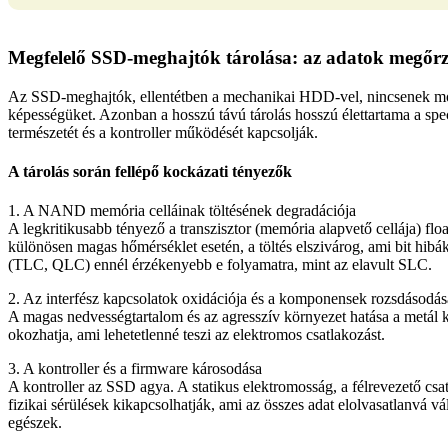
Megfelelő SSD-meghajtók tárolása: az adatok megőrz
Az SSD-meghajtók, ellentétben a mechanikai HDD-vel, nincsenek mozgó
képességüket. Azonban a hosszú távú tárolás hosszú élettartama a sp
természetét és a kontroller működését kapcsolják.
A tárolás során fellépő kockázati tényezők
1. A NAND memória celláinak töltésének degradációja
A legkritikusabb tényező a transzisztor (memória alapvető cellája) floa
különösen magas hőmérséklet esetén, a töltés elszivárog, ami bit h
(TLC, QLC) ennél érzékenyebb e folyamatra, mint az elavult SLC.
2. Az interfész kapcsolatok oxidációja és a komponensek rozsdásodás
A magas nedvességtartalom és az agresszív környezet hatása a metál k
okozhatja, ami lehetetlenné teszi az elektromos csatlakozást.
3. A kontroller és a firmware károsodása
A kontroller az SSD
agya
. A statikus elektromosság, a félrevezető c
fizikai sérülések kikapcsolhatják, ami az összes adat elolvasatlanvá v
egészek.