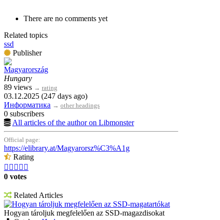
There are no comments yet
Related topics
ssd
Publisher
Magyarország
Hungary
89 views
→
rating
03.12.2025 (247 days ago)
Информатика
→
other headings
0 subscribers
All articles of the author on Libmonster
Official page:
https://elibrary.at/Magyarorsz%C3%A1g
Rating





0 votes
Related Articles
Hogyan tároljuk megfelelően az SSD-magatartókat
Hogyan tároljuk megfelelően az SSD-magazdisokat