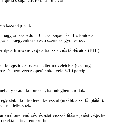
omágneses sugárzás forrásaitól távol.
ockázatot jelent.
cs: hagyjon szabadon
10-15%
kapacitást. Ez fontos a
kopás kiegyenlítése) és a szemetes gyűjtéshez.
rülje a firmware vagy a transzlatciós táblázatok (FTL)
ler befejezte az összes háttér műveleteket (caching,
mezt és nem végez operációkat vele 5-10 percig.
éhány órára, különösen, ha hidegben tárolták.
gy stabil kontrolleren keresztül (inkább a szülői plátán).
ssal rendelkeznek.
rtamú önellenőrzési és adat visszaállítási eljárást végezhet
 detektálható a rendszerben.