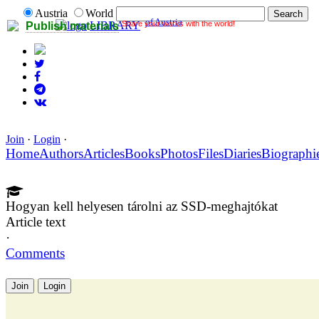
Austria
World
of Austria
Share your works with the world!
LIBRARY
Publish materials
Join
·
Login
·
Home
Authors
Articles
Books
Photos
Files
Diaries
Biographi
Hogyan kell helyesen tárolni az SSD-meghajtókat
Article text
·
Comments
Join
Login