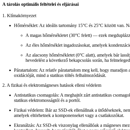
A tárolás optimális feltételei és eljárásai
1. Klímakörnyezet
Hőmérséklet:
Az ideális tartomány
15°C és 25°C
között van. Na
A magas hőmérsékletet (30°C felett) — ezek megduplázzá
Az éles hőmérséklet ingadozásokat, amelyek kondenzáci
Az alacsony hőmérsékletet (0°C alatt), amelyek bár lassítj
hevedelést a következő bekapcsolás során, ha felmelege
Páratartalom:
Az relatív páratartalom meg kell, hogy maradjon 
oxidációját, mind a statikus töltés felhalmozódását.
2. A fizikai és elektromágneses hatások elleni védelem
Antistatikus csomagolás:
A meghajtót
zárt antistatikus csomago
statikus elektromosságtól és a portól.
Fizikai védelem:
Bár az SSD-ek ellenállnak a ütődéseknek, nem 
amelyek eltörhetnek a komponenseket vagy a csatlakozókat.
Ekranálzás:
Az SSD-ek viszonylag ellenállóak a mágneses mezők