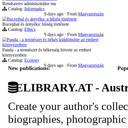
Rendszeres adminisztrátor ma
Catalog:
Informatics
9 days ago
·
From
Magyarország
Bucephal és árnyéka: a hűség története
Bucephal és árnyéka: hűség története
Catalog:
Ethics
9 days ago
·
From
Magyarország
Panda - a természet és békés küldöttsége az emberi
környezetben
Panda - a természet és békesség követe az emberi
környezetben
Catalog:
Ecology
9 days ago
·
From
Magyarország
New publications:
Popu
ELIBRARY.AT - Austri
Create your author's collec
biographies, photographic 