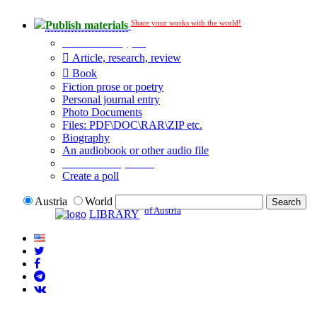
Share your works with the world!
Publish materials
Publication type?
Article, research, review
Book
Fiction prose or poetry
Personal journal entry
Photo Documents
Files: PDF\DOC\RAR\ZIP etc.
Biography
An audiobook or other audio file
Additional options:
Create a poll
Austria
World
of Austria
LIBRARY