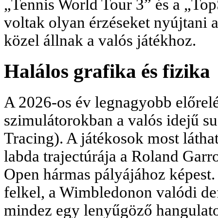
„Tennis World Tour 3” és a „Top
voltak olyan érzéseket nyújtani
közel állnak a valós játékhoz.
Halálos grafika és fizika
A 2026-os év legnagyobb előrelé
szimulátorokban a valós idejű s
Tracing). A játékosok most látha
labda trajectúrája a Roland Gar
Open hármas pályájához képest. 
felkel, a Wimbledonon valódi d
mindez egy lenyűgöző hangulato