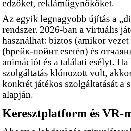
edzőket, reklámügynököket.
Az egyik legnagyobb újítás a „
rendszer. 2026-ban a virtuális já
használhat: biztos (amikor vezet
(bрейк-пойнт esetén) és отчаянн
animációt és a találati esélyt. 
szolgáltatás klónozott volt, akk
konkrét játékos szolgáltatását a 
alapján.
Keresztplatform és VR-