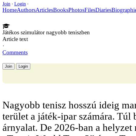
Join
·
Login
·
Home
Authors
Articles
Books
Photos
Files
Diaries
Biographi
Játékos szimulátor nagyobb teniszben
Article text
·
Comments
Join
Login
Nagyobb tenisz hosszú ideig mar
terület a játék-ipar számára. Túl 
árnyalat. De 2026-ban a helyzet 