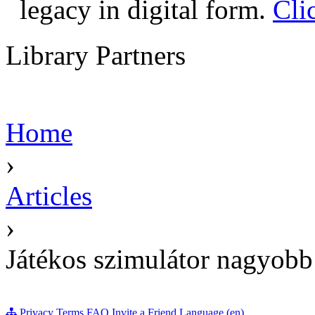
legacy in digital form.
Cli
Library Partners
Home
›
Articles
›
Játékos szimulátor nagyobb
Privacy
Terms
FAQ
Invite a Friend
Language (en)