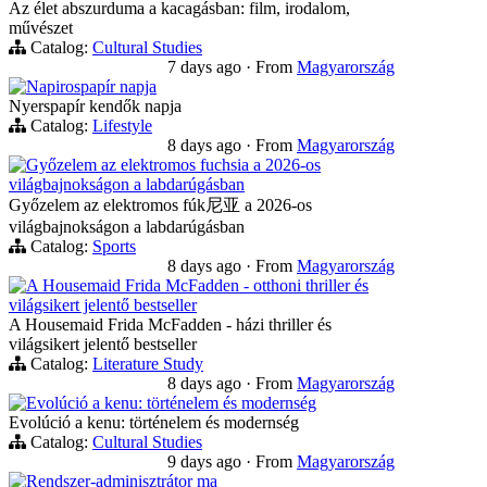
Az élet abszurduma a kacagásban: film, irodalom,
művészet
Catalog:
Cultural Studies
7 days ago
·
From
Magyarország
Napirospapír napja
Nyerspapír kendők napja
Catalog:
Lifestyle
8 days ago
·
From
Magyarország
Győzelem az elektromos fuchsia a 2026-os
világbajnokságon a labdarúgásban
Győzelem az elektromos fúk尼亚 a 2026-os
világbajnokságon a labdarúgásban
Catalog:
Sports
8 days ago
·
From
Magyarország
A Housemaid Frida McFadden - otthoni thriller és
világsikert jelentő bestseller
A Housemaid Frida McFadden - házi thriller és
világsikert jelentő bestseller
Catalog:
Literature Study
8 days ago
·
From
Magyarország
Evolúció a kenu: történelem és modernség
Evolúció a kenu: történelem és modernség
Catalog:
Cultural Studies
9 days ago
·
From
Magyarország
Rendszer-adminisztrátor ma