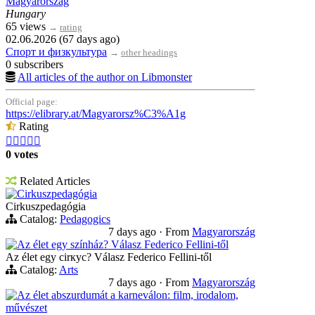
Magyarország
Hungary
65 views
→
rating
02.06.2026 (67 days ago)
Спорт и физкультура
→
other headings
0 subscribers
All articles of the author on Libmonster
Official page:
https://elibrary.at/Magyarorsz%C3%A1g
Rating





0 votes
Related Articles
Cirkuszpedagógia
Cirkuszpedagógia
Catalog:
Pedagogics
7 days ago
·
From
Magyarország
Az élet egy színház? Válasz Federico Fellini-től
Az élet egy cirкус? Válasz Federico Fellini-től
Catalog:
Arts
7 days ago
·
From
Magyarország
Az élet abszurdumát a karneválon: film, irodalom,
művészet