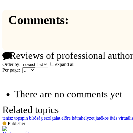
Comments:
Reviews of professional author
Order by:
expand all
Per page:
There are no comments yet
Related topics
tenisz
topspin
bíróság
szolgálat
előre
hátrahelyzet
játékos
ütés
virtuáli
Publisher