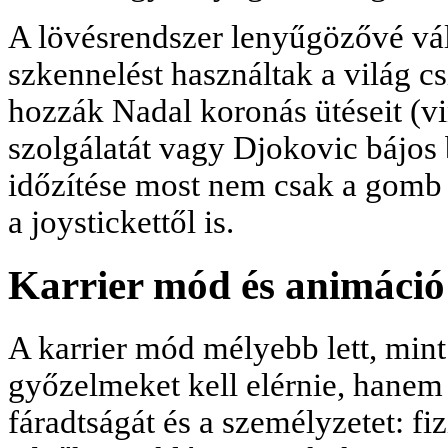
A lövésrendszer lenyűgözővé vál
szkennelést használtak a világ cs
hozzák Nadal koronás ütéseit (v
szolgálatát vagy Djokovic bájos 
időzítése most nem csak a gomb
a joystickettől is.
Karrier mód és animáció
A karrier mód mélyebb lett, mint
győzelmeket kell elérnie, hanem k
fáradtságát és a személyzetet: fi