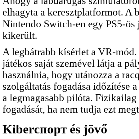
Ahogy a labdarúgás szimulátorok
elhagyta a keresztplatformot. A b
Nintendo Switch-en egy PS5-ös játékossa
kikerült.
A legbátrabb kísérlet a VR-mód
játékos saját szemével látja a pál
használnia, hogy utánozza a racq
szolgáltatás fogadása időzítése 
a legmagasabb pilóta. Fizikailag 
fogadását, ha nem tudja ezt megt
Kiberспорт és jövő