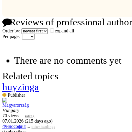
Reviews of professional author
Order by:
expand all
Per page:
There are no comments yet
Related topics
huyzinga
Publisher
Magyarország
Hungary
70 views
→
rating
07.01.2026 (215 days ago)
Философия
→
other headings
0 subscribers