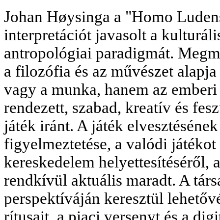
Johan Høysinga a "Homo Ludens
interpretációt javasolt a kulturál
antropológiai paradigmát. Megmu
a filozófia és az művészet alapja
vagy a munka, hanem az emberi 
rendezett, szabad, kreatív és fes
játék iránt. A játék elvesztésének
figyelmeztetése, a valódi játéko
kereskedelem helyettesítéséről, 
rendkívül aktuális maradt. A tár
perspektíváján keresztül lehetőv
rítusait, a piaci versenyt és a d