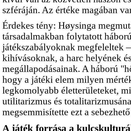
szféráján. Az értéke magában va
Érdekes tény: Høysinga megmuta
társadalmakban folytatott hábor
játékszabályoknak megfeleltek 
kihívásoknak, a harc helyének é
megállapodásainak. A háború "hős
hogy a játéki elem milyen mérték
legkomolyabb életterületeket, mi
utilitarizmus és totalitarizmusá
megsemmisítette ezt a sebezhető
A játék forrása a kulcskultur