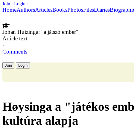
Join
·
Login
·
Home
Authors
Articles
Books
Photos
Files
Diaries
Biographi
Johan Huizinga: "a játszó ember"
Article text
·
Comments
Join
Login
Høysinga a "játékos embe
kultúra alapja