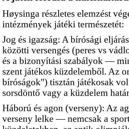
Høysinga részletes elemzést vég
intézmények játéki természetét:
Jog és igazság: A bírósági eljárás,
közötti versengés (peres vs vádlot
és a bizonyítási szabályok — min
szent játékos küzdelemből. Az or
bíróságok") tisztán játékosak vol
sorsdöntő vagy a küzdelem hatá
Háború és agon (verseny): Az ag
verseny lelke — nemcsak a spor