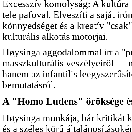
Excesszív komolyság: A kultúra u
tele pafoval. Elveszíti a saját ir
könnyedséget és a kreatív "csak"
kulturális alkotás motorjai.
Høysinga aggodalommal írt a "pu
masszkulturális veszélyeiről — n
hanem az infantilis leegyszerűsít
bemutatásról.
A "Homo Ludens" öröksége é
Høysinga munkája, bár kritikát ka
és a széles körű általánosításokér