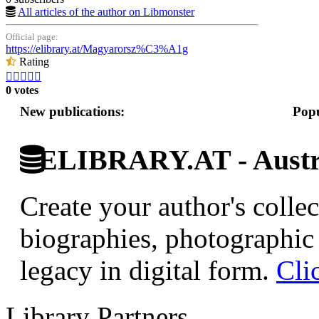
All articles of the author on Libmonster
Official page:
https://elibrary.at/Magyarorsz%C3%A1g
Rating





0 votes
New publications:
Popu
ELIBRARY.AT - Austri
Create your author's collec
biographies, photographic 
legacy in digital form.
Cli
Library Partners