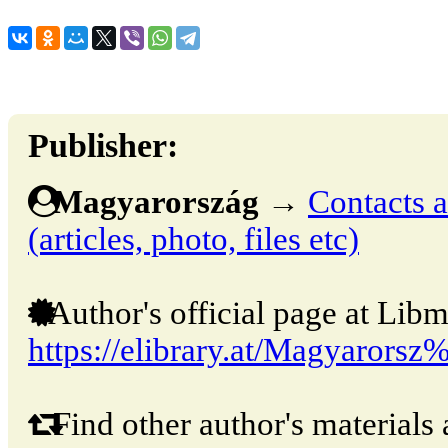
Publisher:
Magyarország
→
Contacts a
(articles, photo, files etc)
Author's official page at Libm
https://elibrary.at/Magyaror
Find other author's materials 