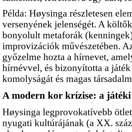
Példa: Høysinga részletesen elem
versenyének jelenségét. A költő
bonyolult metaforák (kenningek)
improvizációk művészetében. Az
győzelme hozta a hírnevet, amel
hírnévvel, és bizonyította a ját
komolyságát és magas társadalmi
A modern kor krízise: a játék
Høysinga legprovokatívebb ötlet
nyugati kultúrájának (a XX. század