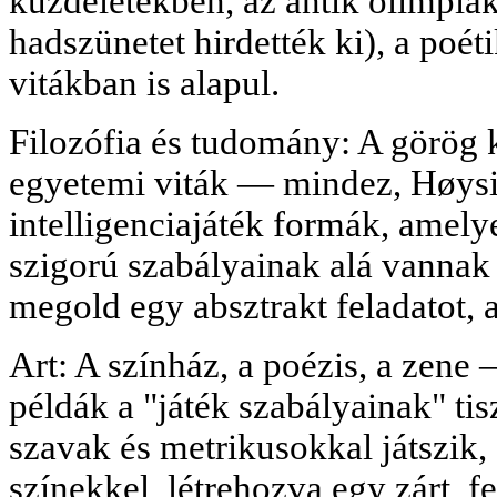
küzdeletekben, az antik olimpiák
hadszünetet hirdették ki), a poé
vitákban is alapul.
Filozófia és tudomány: A görög k
egyetemi viták — mindez, Høysi
intelligenciajáték formák, amelye
szigorú szabályainak alá vannak 
megold egy absztrakt feladatot, 
Art: A színház, a poézis, a zene
példák a "játék szabályainak" tis
szavak és metrikusokkal játszik
színekkel, létrehozva egy zárt, fe