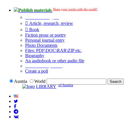
Share your works with the world!
Publish materials
Publication type?
Article, research, review
Book
Fiction prose or poetry
Personal journal entry
Photo Documents
Files: PDF\DOC\RAR\ZIP etc.
Biography
An audiobook or other audio file
Additional options:
Create a poll
Austria
World
of Austria
LIBRARY