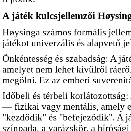
A játék kulcsjellemzői Høysing
Høysinga számos formális jellem
játékot univerzális és alapvető j
Önkéntesség és szabadság: A ját
amelyet nem lehet kívülről ráeről
megölni. Ez az emberi suverenitá
Időbeli és térbeli korlátozottság:
— fizikai vagy mentális, amely el
"kezdődik" és "befejeződik". A já
színpada, a varázskör, a bíróság