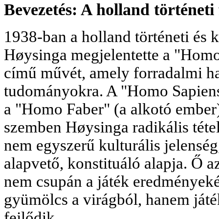
Bevezetés: A holland történeti 
1938-ban a holland történeti és 
Høysinga megjelentette a "Homo
című művét, amely forradalmi ha
tudományokra. A "Homo Sapiens
a "Homo Faber" (a alkotó ember
szemben Høysinga radikális tétel
nem egyszerű kulturális jelensé
alapvető, konstituáló alapja. Ő az
nem csupán a játék eredményekén
gyümölcs a virágból, hanem játé
fejlődik.