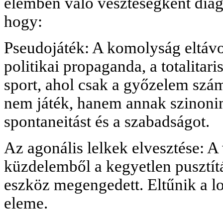
elemben való veszteségként diag
hogy:
Pseudojáték: A komolyság eltávol
politikai propaganda, a totalitar
sport, ahol csak a győzelem szá
nem játék, hanem annak szinoni
spontaneitást és a szabadságot.
Az agonális lelkek elvesztése: A 
küzdelemből a kegyetlen pusztít
eszköz megengedett. Eltűnik a lo
eleme.