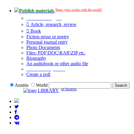
Share your works with the world!
Publish materials
Publication type?
Article, research, review
Book
Fiction prose or poetry
Personal journal entry
Photo Documents
Files: PDF\DOC\RAR\ZIP etc.
Biography
An audiobook or other audio file
Additional options:
Create a poll
Austria
World
of Austria
LIBRARY