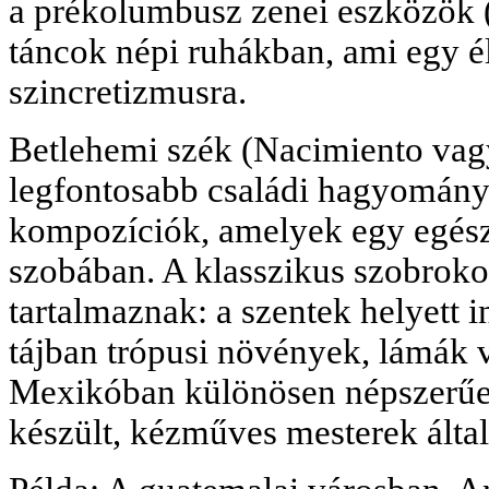
a prékolumbusz zenei eszközök 
táncok népi ruhákban, ami egy él
szincretizmusra.
Betlehemi szék (Nacimiento vagy
legfontosabb családi hagyomány
kompozíciók, amelyek egy egész 
szobában. A klasszikus szobrokon
tartalmaznak: a szentek helyett i
tájban trópusi növények, lámák 
Mexikóban különösen népszerűek
készült, kézműves mesterek által