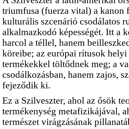
triumfusa (fuerza vital) a kanon 
kulturális szcenárió csodálatos 
alkalmazkodó képességét. Itt a 
harcol a téllel, hanem beilleszk
köreibe; az európai rítusok helyi
termékekkel töltődnek meg; a va
csodálkozásban, hanem zajos, sz
fejeződik ki.
Ez a Szilveszter, ahol az ősök teo
termékenység metafizikájával, ah
természet virágzásának pillanat