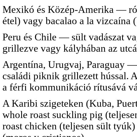
Mexikó és Közép-Amerika — róm
étel) vagy bacalao a la vizcaína 
Peru és Chile — sült vadászat va
grillezve vagy kályhában az utcá
Argentína, Urugvaj, Paraguay —
családi piknik grillezett hússal. A
a férfi kommunikáció rítusává vá
A Karibi szigeteken (Kuba, Pue
whole roast suckling pig (teljese
roast chicken (teljesen sült tyúk)