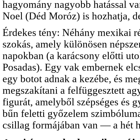
hagyomány nagyobb hatással van
Noel (Déd Moróz) is hozhatja, d
Érdekes tény: Néhány mexikai ré
szokás, amely különösen népszer
napokban (a karácsony előtti uto
Posadas). Egy vak embernek el
egy botot adnak a kezébe, és meg
megszakítani a felfüggesztett ag
figurát, amelyből szépséges és 
bűn feletti győzelem szimbóluma
csillag formájában van — a hét h