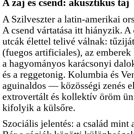
A zaj és csend: akusztikus táj
A Szilveszter a latin-amerikai o
A csend vártatása itt hiányzik. A
utcák élettel telivé válnak: tűzi
(fuegos artificiales), az emberek 
a hagyományos karácsonyi daloktó
és a reggetonig. Kolumbia és V
aguinaldos — közösségi zenés e
extrovertált és kollektív öröm ü
kifolyik a külsőre.
Szociális jelentés: a család mint 