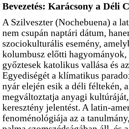
Bevezetés: Karácsony a Déli Cs
A Szilveszter (Nochebuena) a la
nem csupán naptári dátum, hane
szociokulturális esemény, amel
kolumbusz előtti hagyományok, 
győztesek katolikus vallása és az
Egyediségét a klímatikus parad
nyár elején esik a déli féltekén, 
megváltoztatja anyagi kultúrájá
keresztény jelentést. A latin-ame
fenoménológiája az a tanulmány,
palma szomszédságában áll, és a 