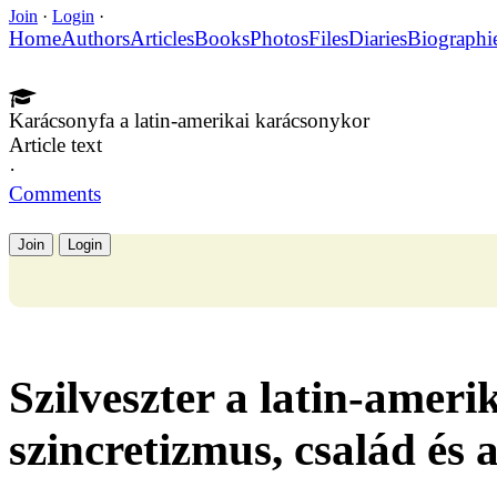
Join
·
Login
·
Home
Authors
Articles
Books
Photos
Files
Diaries
Biographi
Karácsonyfa a latin-amerikai karácsonykor
Article text
·
Comments
Join
Login
Szilveszter a latin-amer
szincretizmus, család és 