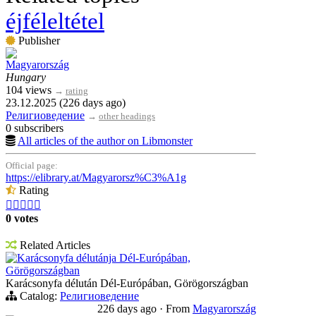
éjféleltétel
Publisher
Magyarország
Hungary
104 views
→
rating
23.12.2025 (226 days ago)
Религиоведение
→
other headings
0 subscribers
All articles of the author on Libmonster
Official page:
https://elibrary.at/Magyarorsz%C3%A1g
Rating





0 votes
Related Articles
Karácsonyfa délutánja Dél-Európában,
Görögországban
Karácsonyfa délután Dél-Európában, Görögországban
Catalog:
Религиоведение
226 days ago
·
From
Magyarország