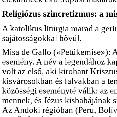
Religiózus szincretizmus: a mi
A katolikus liturgia marad a gerin
sajátosságokkal bővül.
Misa de Gallo («Petükemise»): A 
esemény. A név a legendához kap
volt az első, aki kirohant Krisztu
kisvárosokban és falvakban a t
közösségi eseményté válik: az e
mennek, és Jézus kisbabájának sz
Az Andoki régióban (Peru, Bolívi