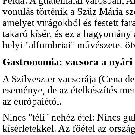
Példa: A guatemalai városban, A
vonulás történik a Szűz Mária szo
amelyet virágokból és festett fa
takaró kísér, és ez a hagyomány 
helyi "alfombriai" művészetet öt
Gastronomia: vacsora a nyári c
A Szilveszter vacsorája (Cena d
eseménye, de az ételkészítés me
az európaiétól.
Nincs "téli" nehéz étel: Nincs gu
kísérletekkel. Az főétel az orszá