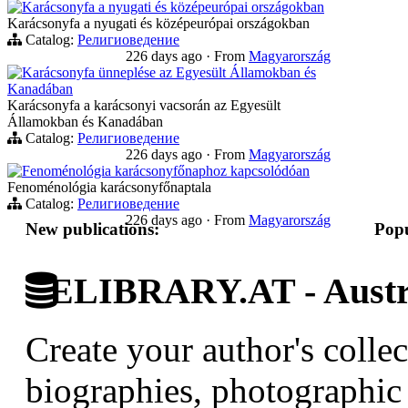
Karácsonyfa a nyugati és középeurópai országokban
Karácsonyfa a nyugati és középeurópai országokban
Catalog:
Религиоведение
226 days ago
·
From
Magyarország
Karácsonyfa ünneplése az Egyesült Államokban és
Kanadában
Karácsonyfa a karácsonyi vacsorán az Egyesült
Államokban és Kanadában
Catalog:
Религиоведение
226 days ago
·
From
Magyarország
Fenoménológia karácsonyfőnaphoz kapcsolódóan
Fenoménológia karácsonyfőnaptala
Catalog:
Религиоведение
226 days ago
·
From
Magyarország
New publications:
Popu
ELIBRARY.AT - Austri
Create your author's collec
biographies, photographic 