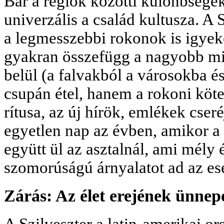
Bár a régiók közötti különbségek
univerzális a család kultusza. A 
a legmesszebbi rokonok is igyek
gyakran összefügg a nagyobb mi
belül (a falvakból a városokba é
csupán étel, hanem a rokoni köt
rítusa, az új hírök, emlékek cser
egyetlen nap az évben, amikor a 
együtt ül az asztalnál, ami mély 
szomorúságú árnyalatot ad az e
Zárás: Az élet erejének ünnep
A Szilveszter a latin-amerikai o