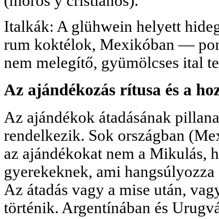
(moros y cristianos).
Italkák: A glühwein helyett hide
rum koktélok, Mexikóban — pon
nem melegítő, gyümölcses ital t
Az ajándékozás rítusa és a h
Az ajándékok átadásának pillanat
rendelkezik. Sok országban (Me
az ajándékokat nem a Mikulás, 
gyerekeknek, ami hangsúlyozza az
Az átadás vagy a mise után, vag
történik. Argentínában és Urugv