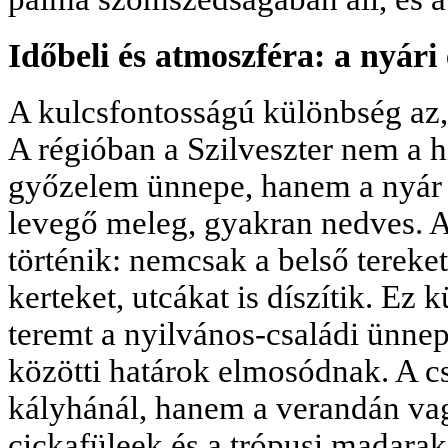
Időbeli és atmoszféra: a nyári é
A kulcsfontosságú különbség az, 
A régióban a Szilveszter nem a hi
győzelem ünnepe, hanem a nyár c
levegő meleg, gyakran nedves. A
történik: nemcsak a belső tereke
kerteket, utcákat is díszítik. Ez
teremt a nyilvános-családi ünnep
közötti határok elmosódnak. A c
kályhánál, hanem a verandán vagy
cickafüleek és a trópusi madarak