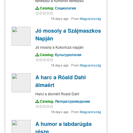
keresztül a humoron keresztül
Catalog:
Социология
15 days ago
·
From
Magyarország
Jó mosoly a Szájmaszkos
Napján
Jó mosoly a Kukoricza napján
Catalog:
Культурология
18 days ago
·
From
Magyarország
A harc a Róald Dahl
álmaért
Harci a álomért Roald Dahl
Catalog:
Литературоведение
18 days ago
·
From
Magyarország
A humor a labdarúgás
része