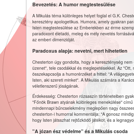
Bevezetés: A humor megtestesülése
A Mikulás téma különleges helyet foglal el G.K. Ches
keresztény apologetikus. Humora, amely gyakran parad
Isten megtestesülése az Emberekben az érme szempon
paradoxont életadó, meleg és mély nevetés forrásává
az emberi dimenzióját.
Paradoxus alapja: nevetni, mert hihetetlen
Chesterton úgy gondolta, hogy a kereszténység nem
üzenet", tele csodákkal és meglepetésekkel. Az "Ott,
összekapcsolja a humorérzéket a hittel: "A világegy
Isten, aki szereti minket". A Mikulás számára a Karác
véletlenszerű jóságának.
Érdekesség: Chesterton rózsaszín történeteiben gyak
"Főnök Brawn atyának különleges menekülése" című tör
mindennapi bűncselekmény meglepően nagy összeesküv
chesterton-i humorral kommentálja: "A gonosz mindig
hogy Isten játsszhat rejtőzködő játékot, és a legnagyob
"A józan ész védelme" és a Mikulás csoda