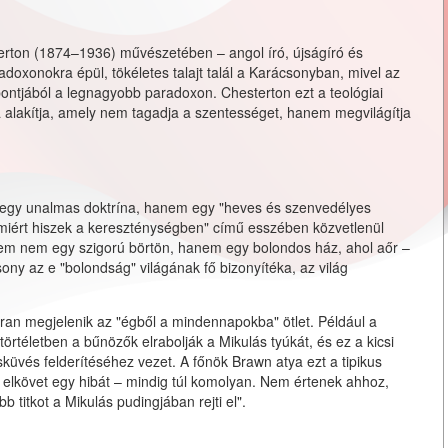
terton (1874–1936) művészetében – angol író, újságíró és
oxonokra épül, tökéletes talajt talál a Karácsonyban, mivel az
tjából a legnagyobb paradoxon. Chesterton ezt a teológiai
 alakítja, amely nem tagadja a szentességet, hanem megvilágítja
 egy unalmas doktrína, hanem egy "heves és szenvedélyes
 miért hiszek a kereszténységben" című esszében közvetlenül
etem nem egy szigorú börtön, hanem egy bolondos ház, ahol aőr –
sony az e "bolondság" világának fő bizonyítéka, az világ
ran megjelenik az "égből a mindennapokba" ötlet. Például a
téletben a bűnözők elrabolják a Mikulás tyúkát, és ez a kicsi
és felderítéséhez vezet. A főnök Brawn atya ezt a tipikus
 elkövet egy hibát – mindig túl komolyan. Nem értenek ahhoz,
b titkot a Mikulás pudingjában rejti el".