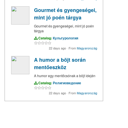
Gourmet és gyengeségei,
mint jó poén tárgya
Gourmet és gyengeségei, mint jó poén
tárgya
Catalog:
Культурология
22 days ago
·
From
Magyarország
A humor a böjt során
mentőeszköz
A humor egy mentőcsónak a böjt idején
Catalog:
Религиоведение
22 days ago
·
From
Magyarország