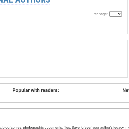
Per page:
Popular with readers:
Ne
ks, biographies, photographic documents, files. Save forever your author's legacy in 