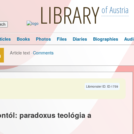
LIBRARY
of Austria
ticles
Books
Photos
Files
Diaries
Biographies
Audi
Article text
·
Comments
n
Libmonster ID: ID-1759
ntól: paradoxus teológia a