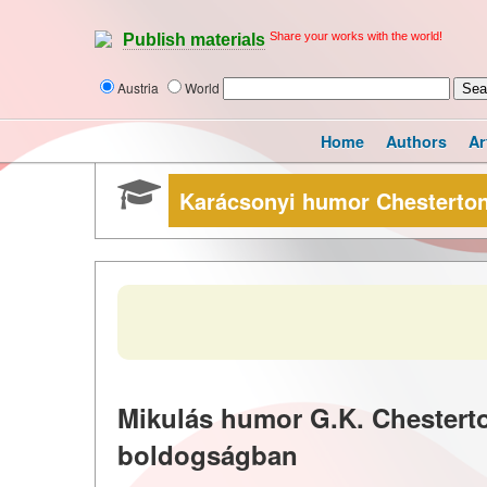
Share your works with the world!
Publish materials
Austria
World
Home
Authors
Ar
Karácsonyi humor Chesterto
Mikulás humor G.K. Chesterto
boldogságban