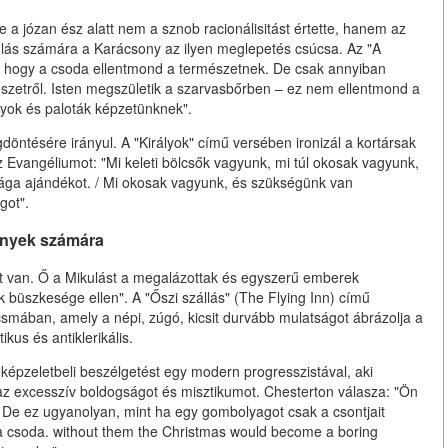
 a józan ész alatt nem a sznob racionálisitást értette, hanem az
lás számára a Karácsony az ilyen meglepetés csúcsa. Az "A
, hogy a csoda ellentmond a természetnek. De csak annyiban
szetről. Isten megszületik a szarvasbőrben – ez nem ellentmond a
lyok és paloták képzetünknek".
tésére irányul. A "Királyok" című versében ironizál a kortársak
 az Evangéliumot: "Mi keleti bölcsők vagyunk, mi túl okosak vagyunk,
rága ajándékot. / Mi okosak vagyunk, és szükségünk van
got".
ények számára
t van. Ő a Mikulást a megalázottak és egyszerű emberek
büszkesége ellen". A "Őszi szállás" (The Flying Inn) című
smában, amely a népi, zúgó, kicsit durvább mulatságot ábrázolja a
kus és antiklerikális.
 képzeletbeli beszélgetést egy modern progresszistával, aki
le az excesszív boldogságot és misztikumot. Chesterton válasza: "Ön
 De ez ugyanolyan, mint ha egy gombolyagot csak a csontjait
a csoda. without them the Christmas would become a boring