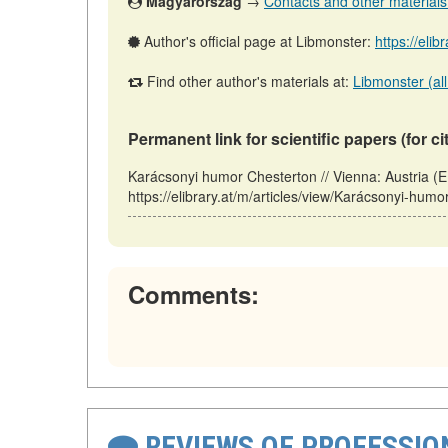
Magyarország
→
Contacts and other materials (
Author's official page at Libmonster:
https://el
Find other author's materials at:
Libmonster (all
Permanent link for scientific papers (for ci
Karácsonyi humor Chesterton // Vienna: Austria 
https://elibrary.at/m/articles/view/Karácsonyi-hum
Comments:
REVIEWS OF PROFESSI