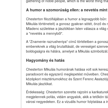
gathering of noble people, which is the worst thing tha
A humor a szomorúság ellen: a nevetés mint 
Chesterton filozófiájában a humor a legnagyobb bűn: 
Mikulás történeteit) a gonosz gyakran sötét, önző és 
Mladenc születése a jászlókban Isten válasza a világ
a "nevetés a mennyből".
A "Znamenie razrusheniya" című törtéletben a gonos
embereknek a világ brutalitását, de vereséget szenv
boldogságra és hálára, amelyet a Mikulás szimbolizál
Hagyomány és hatás
Chesterton Mikulás humorának hatása volt sok kereszt
paradoxont és egyszerű meglepetést műveiben. Cheste
középkori misztériumokhoz és Szent Ferenc Assisziójá
Mikulás jászlókat.
Érdekesség: Chesterton szerette rajzolni a karikature
megjelennek pofás, vidám angyalok, akik a tetőkön t
városi negyedeken. Ez a vizuális humor folytatása a i