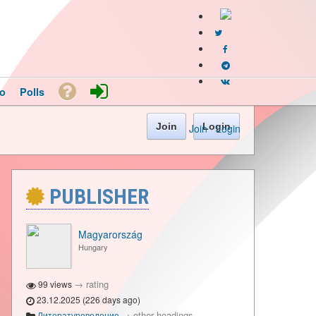
o
Polls
Join
Login
Join
·
Login
PUBLISHER
Magyarország
Hungary
→
rating
99 views
23.12.2025 (226 days ago)
→
other headings
Литературоведение