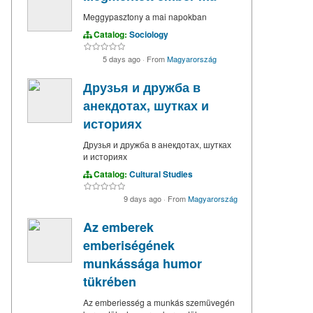
Meggypasztony a mai napokban
Catalog:
Sociology
5 days ago
·
From
Magyarország
Друзья и дружба в
анекдотах, шутках и
историях
Друзья и дружба в анекдотах, шутках
и историях
Catalog:
Cultural Studies
9 days ago
·
From
Magyarország
Az emberek
emberiségének
munkássága humor
tükrében
Az emberiesség a munkás szemüvegén