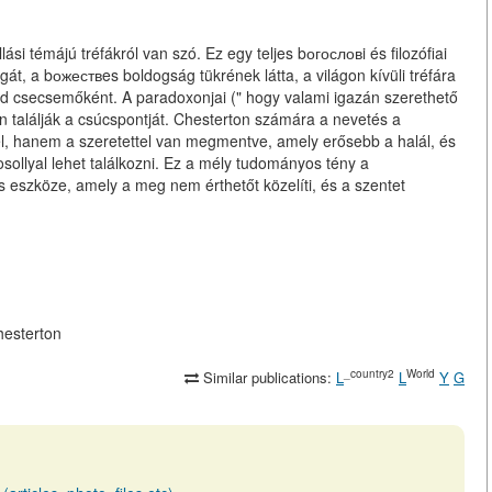
 témájú tréfákról van szó. Ez egy teljes bогословi és filozófiai
át, a bожествes boldogság tükrének látta, a világon kívüli tréfára
géd csecsemőként. A paradoxonjai (" hogy valami igazán szerethető
an találják a csúcspontját. Chesterton számára a nevetés a
el, hanem a szeretettel van megmentve, amely erősebb a halál, és
osollyal lehet találkozni. Ez a mély tudományos tény a
szköze, amely a meg nem érthetőt közelíti, és a szentet
hesterton
_country2
World
Similar publications:
L
L
Y
G