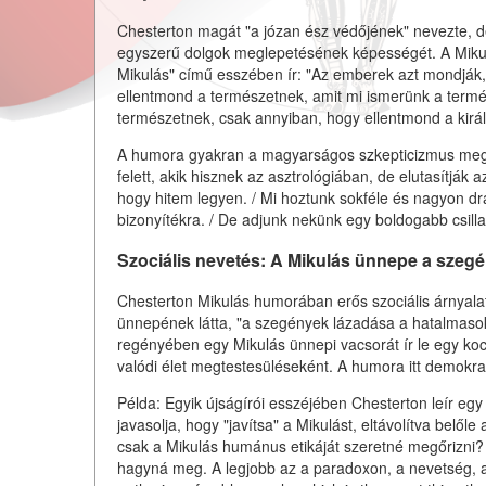
Chesterton magát "a józan ész védőjének" nevezte, de
egyszerű dolgok meglepetésének képességét. A Miku
Mikulás" című esszében ír: "Az emberek azt mondják
ellentmond a természetnek, amit mi ismerünk a termé
természetnek, csak annyiban, hogy ellentmond a kirá
A humora gyakran a magyarságos szkepticizmus megdön
felett, akik hisznek az asztrológiában, de elutasítják
hogy hitem legyen. / Mi hoztunk sokféle és nagyon d
bizonyítékra. / De adjunk nekünk egy boldogabb csilla
Szociális nevetés: A Mikulás ünnepe a szeg
Chesterton Mikulás humorában erős szociális árnyala
ünnepének látta, "a szegények lázadása a hatalmasok 
regényében egy Mikulás ünnepi vacsorát ír le egy koc
valódi élet megtestesüléseként. A humora itt demokrati
Példa: Egyik újságírói esszéjében Chesterton leír egy
javasolja, hogy "javítsa" a Mikulást, eltávolítva belő
csak a Mikulás humánus etikáját szeretné megőrizni?
hagyná meg. A legjobb az a paradoxon, a nevetség, 