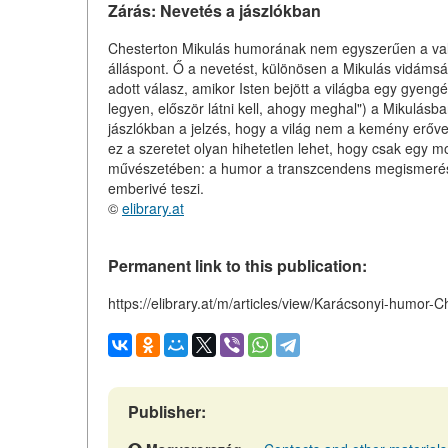
Zárás: Nevetés a jászlókban
Chesterton Mikulás humorának nem egyszerűen a vallási
álláspont. Ő a nevetést, különösen a Mikulás vidámság
adott válasz, amikor Isten bejött a világba egy gyen
legyen, először látni kell, ahogy meghal") a Mikulásb
jászlókban a jelzés, hogy a világ nem a kemény erőv
ez a szeretet olyan hihetetlen lehet, hogy csak egy m
művészetében: a humor a transzcendens megismerés e
emberivé teszi.
©
elibrary.at
Permanent link to this publication:
https://elibrary.at/m/articles/view/Karácsonyi-humor-C
Publisher: