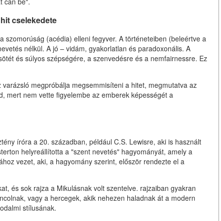
t can be".
hit cselekedete
a szomorúság (acédia) elleni fegyver. A történeteiben (beleértve a
nevetés nélkül. A jó – vidám, gyakorlatlan és paradoxonális. A
 sötét és súlyos szépségére, a szenvedésre és a nemfairnessre. Ez
z varázsló megpróbálja megsemmisíteni a hitet, megmutatva az
ed, mert nem vette figyelembe az emberek képességét a
.
ény íróra a 20. században, például C.S. Lewisre, aki is használt
rton helyreállította a "szent nevetés" hagyományát, amely a
hoz vezet, aki, a hagyomány szerint, először rendezte el a
kat, és sok rajza a Mikulásnak volt szentelve. rajzaiban gyakran
áncolnak, vagy a hercegek, akik nehezen haladnak át a modern
rodalmi stílusának.