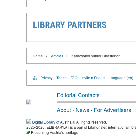
LIBRARY PARTNERS
›
›
Home
Articles
Karácsonyi humor Chesterton
Privacy
Terms
FAQ
Invite a Friend
Language (en)
Editorial Contacts
About
·
News
·
For Advertisers
Digital Library of Austria
® All rights reserved.
2025-2026, ELIBRARY.AT is a part of Libmonster, international libr
Preserving Austria's heritage