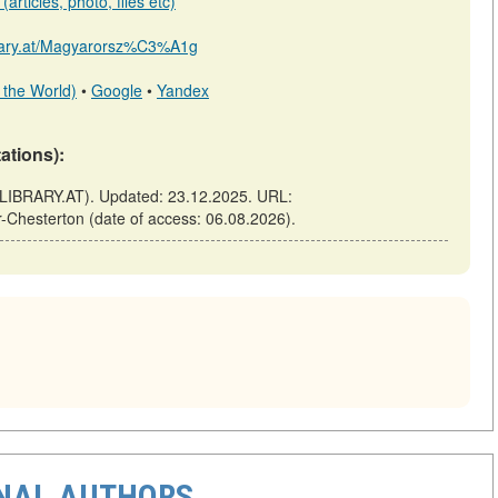
articles, photo, files etc)
ibrary.at/Magyarorsz%C3%A1g
 the World)
•
Google
•
Yandex
tations):
(ELIBRARY.AT). Updated: 23.12.2025. URL:
or-Chesterton (date of access: 06.08.2026).
ONAL AUTHORS