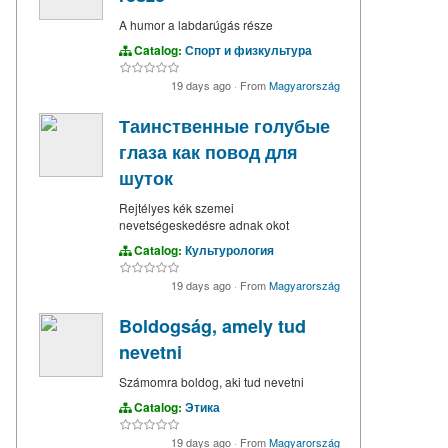
A humor a labdarúgás része
Catalog:
Спорт и физкультура
19 days ago
·
From
Magyarország
Таинственные голубые
глаза как повод для
шуток
Rejtélyes kék szemei
nevetségeskedésre adnak okot
Catalog:
Культурология
19 days ago
·
From
Magyarország
Boldogság, amely tud
nevetni
Számomra boldog, aki tud nevetni
Catalog:
Этика
19 days ago
·
From
Magyarország