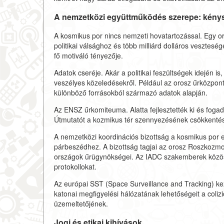
A nemzetközi együttműködés szerepe: kény
A kosmikus por nincs nemzeti hovatartozással. Egy o
politikai válsághoz és több milliárd dolláros veszte
fő motiváló tényezője.
Adatok cseréje. Akár a politikai feszültségek idején 
veszélyes közeledésekről. Például az orosz űrközpon
különböző forrásokból származó adatok alapján.
Az ENSZ űrkomiteuma. Alatta fejlesztették ki és fogadtá
Útmutatót a kozmikus tér szennyezésének csökkentés
A nemzetközi koordinációs bizottság a kosmikus por e
párbeszédhez. A bizottság tagjai az orosz Roszkozm
országok űrügynökségei. Az IADC szakemberek közöse
protokollokat.
Az európai SST (Space Surveillance and Tracking) ke
katonai megfigyelési hálózatának lehetőségeit a coli
üzemeltetőjének.
Jogi és etikai kihívások