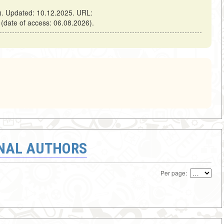
). Updated: 10.12.2025. URL:
 (date of access: 06.08.2026).
ONAL AUTHORS
Per page: