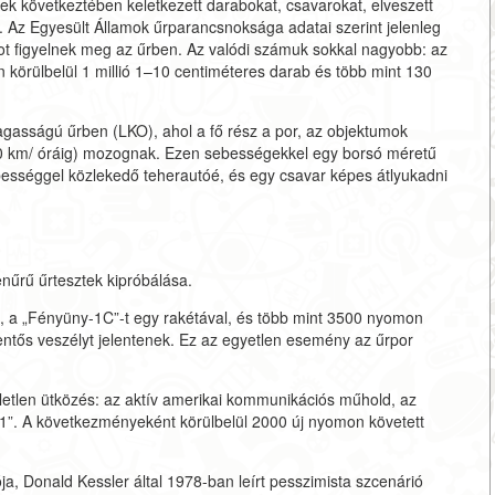
k következtében keletkezett darabokat, csavarokat, elveszett
ük. Az Egyesült Államok űrparancsnoksága adatai szerint jelenleg
t figyelnek meg az űrben. Az valódi számuk sokkal nagyobb: az
 körülbelül 1 millió 1–10 centiméteres darab és több mint 130
agasságú űrben (LKO), ahol a fő rész a por, az objektumok
0 km/ óráig) mozognak. Ezen sebességekkel egy borsó méretű
bességgel közlekedő teherautóé, és egy csavar képes átlyukadni
nűrű űrtesztek kipróbálása.
, a „Fényüny-1C”-t egy rakétával, és több mint 3500 nyomon
lentős veszélyt jelentenek. Ez az egyetlen esemény az űrpor
életlen ütközés: az aktív amerikai kommunikációs műhold, az
51”. A következményeként körülbelül 2000 új nyomon követett
 Donald Kessler által 1978-ban leírt pesszimista szcenárió