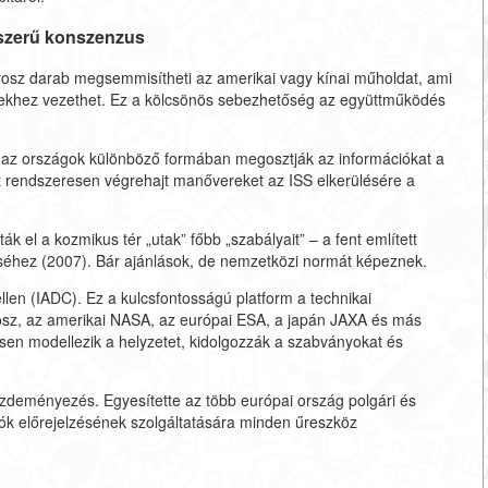
szerű konszenzus
rosz darab megsemmisítheti az amerikai vagy kínai műholdat, ami
ségekhez vezethet. Ez a kölcsönös sebezhetőség az együttműködés
is, az országok különböző formában megosztják az információkat a
t rendszeresen végrehajt manővereket az ISS elkerülésére a
k el a kozmikus tér „utak” főbb „szabályait” – a fent említett
éhez (2007). Bár ajánlások, de nemzetközi normát képeznek.
llen (IADC). Ez a kulcsfontosságú platform a technikai
osz, az amerikai NASA, az európai ESA, a japán JAXA és más
n modellezik a helyzetet, kidolgozzák a szabványokat és
zdeményezés. Egyesítette az több európai ország polgári és
ziók előrejelzésének szolgáltatására minden űreszköz