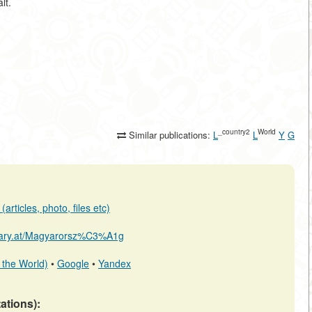
lt.
_country2
World
Similar publications:
L
L
Y
G
articles, photo, files etc)
ibrary.at/Magyarorsz%C3%A1g
 the World)
•
Google
•
Yandex
tations):