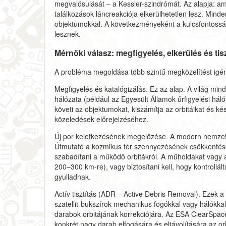
megvalósulását – a Kessler-szindrómát. Az alapja: ami
találkozások láncreakciója elkerülhetetlen lesz. Mind
objektumokkal. A következményeként a kulcsfontossá
lesznek.
Mérnöki válasz: megfigyelés, elkerülés és tisz
A probléma megoldása több szintű megközelítést igén
Megfigyelés és katalógizálás. Ez az alap. A világ min
hálózata (például az Egyesült Államok űrfigyelési 
követi az objektumokat, kiszámítja az orbitáikat és k
közeledések előrejelzéséhez.
Új por keletkezésének megelőzése. A modern nemzetk
Útmutató a kozmikus tér szennyezésének csökkentéséh
szabadítani a működő orbitákról. A műholdakat vagy a 
200–300 km-re), vagy biztosítani kell, hogy kontrollál
gyulladnak.
Actív tisztítás (ADR – Active Debris Removal). Ezek a j
szatellit-bukszírok mechanikus fogókkal vagy hálókkal,
darabok orbitájának korrekciójára. Az ESA ClearSpace
konkrét nagy darab elfogására és eltávolítására az orb