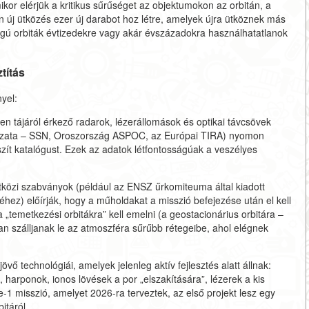
kor elérjük a kritikus sűrűséget az objektumokon az orbitán, a
en új ütközés ezer új darabot hoz létre, amelyek újra ütköznek más
gú orbiták évtizedekre vagy akár évszázadokra használhatatlanok
títás
yel:
den tájáról érkező radarok, lézerállomások és optikai távcsövek
hálózata – SSN, Oroszország ASPOC, az Európai TIRA) nyomon
észít katalógust. Ezek az adatok létfontosságúak a veszélyes
özi szabványok (például az ENSZ űrkomiteuma által kiadott
ez) előírják, hogy a műholdakat a misszió befejezése után el kell
„temetkezési orbitákra” kell emelni (a geostacionárius orbitára –
tan szálljanak le az atmoszféra sűrűbb rétegeibe, ahol elégnek
övő technológiái, amelyek jelenleg aktív fejlesztés alatt állnak:
 harponok, ionos lövések a por „elszakítására”, lézerek a kis
-1 misszió, amelyet 2026-ra terveztek, az első projekt lesz egy
itáról.