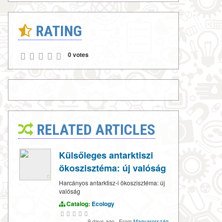
RATING
0 votes
RELATED ARTICLES
Külsőleges antarktiszi
ökoszisztéma: új valóság
Harcányos antarktisz-i ökoszisztéma: új
valóság
Catalog:
Ecology
9 days ago
·
From
Magyarország