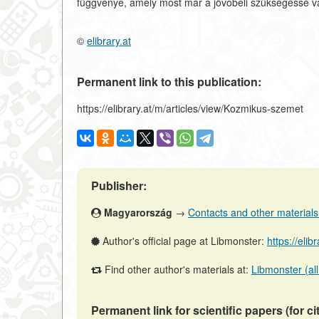
függvénye, amely most már a jövőbeli szükségessé vá
©
elibrary.at
Permanent link to this publication:
https://elibrary.at/m/articles/view/Kozmikus-szemet
Publisher:
Magyarország
→
Contacts and other materials (
Author's official page at Libmonster:
https://el
Find other author's materials at:
Libmonster (all
Permanent link for scientific papers (for ci