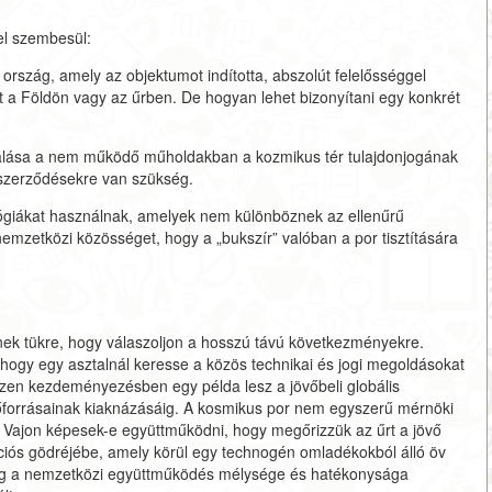
l szembesül:
rszág, amely az objektumot indította, abszolút felelősséggel
tt a Földön vagy az űrben. De hogyan lehet bizonyítani egy konkrét
nálása a nem működő műholdakban a kozmikus tér tulajdonjogának
 szerződésekre van szükség.
nológiákat használnak, amelyek nem különböznek az ellenűrű
nemzetközi közösséget, hogy a „bukszír” valóban a por tisztítására
nek tükre, hogy válaszoljon a hosszú távú következményekre.
ket, hogy egy asztalnál keresse a közös technikai és jogi megoldásokat
zen kezdeményezésben egy példa lesz a jövőbeli globális
őforrásainak kiaknázásáig. A kosmikus por nem egyszerű mérnöki
a. Vajon képesek-e együttműködni, hogy megőrizzük az űrt a jövő
tációs gödréjébe, amely körül egy technogén omladékokból álló öv
apig a nemzetközi együttműködés mélysége és hatékonysága