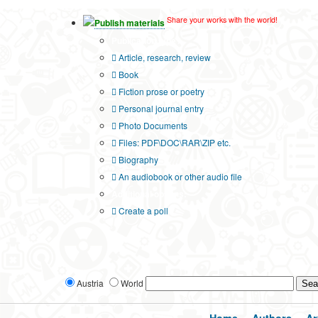
Share your works with the world!
Publish materials
Publication type?
Article, research, review
Book
Fiction prose or poetry
Personal journal entry
Photo Documents
Files: PDF\DOC\RAR\ZIP etc.
Biography
An audiobook or other audio file
Additional options:
Create a poll
Austria
World