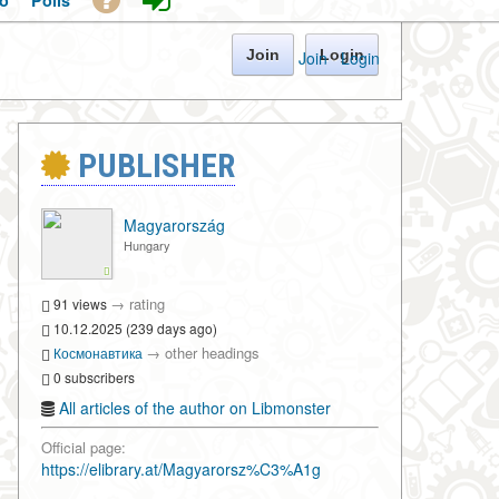
o
Polls
Join
Login
Join
·
Login
PUBLISHER
Magyarország
Hungary
→
rating
91 views
10.12.2025 (239 days ago)
→
other headings
Космонавтика
0 subscribers
All articles of the author on Libmonster
Official page:
https://elibrary.at/Magyarorsz%C3%A1g