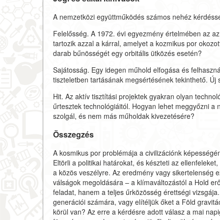
A nemzetközi együttműködés számos nehéz kérdésse
Felelősség. A 1972. évi egyezmény értelmében az az o
tartozik azzal a kárral, amelyet a kozmikus por okozo
darab bűnösségét egy orbitális ütközés esetén?
Sajátosság. Egy idegen műhold elfogása és felhasz
tiszteletben tartásának megsértésének tekinthető. Új
Hit. Az aktív tisztítási projektek gyakran olyan tech
űrtesztek technológiáitól. Hogyan lehet meggyőzni a 
szolgál, és nem más műholdak kivezetésére?
Összegzés
A kosmikus por problémája a civilizációnk képességé
Eltörli a politikai határokat, és készteti az ellenfele
a közös veszélyre. Az eredmény vagy sikertelenség e
válságok megoldására – a klímaváltozástól a Hold er
feladat, hanem a teljes űrközösség érettségi vizsgáj
generációi számára, vagy elítéljük őket a Föld gravi
körül van? Az erre a kérdésre adott válasz a mai n