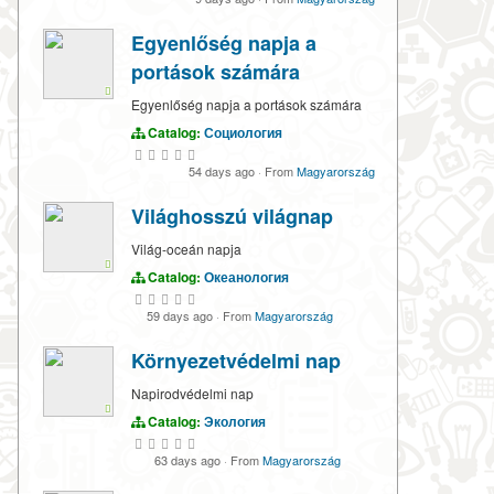
Egyenlőség napja a
portások számára
Egyenlőség napja a portások számára
Catalog:
Социология
54 days ago
·
From
Magyarország
Világhosszú világnap
Világ-oceán napja
Catalog:
Океанология
59 days ago
·
From
Magyarország
Környezetvédelmi nap
Napirodvédelmi nap
Catalog:
Экология
63 days ago
·
From
Magyarország