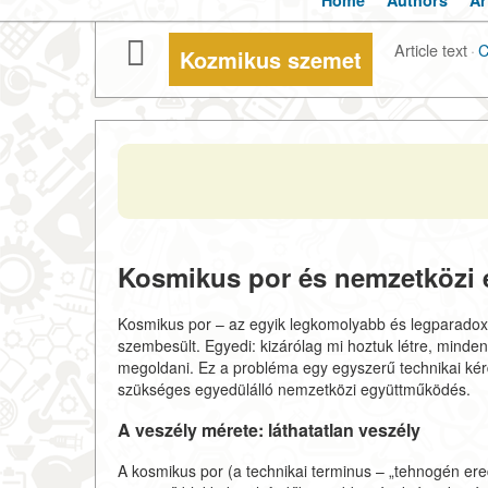
Home
Authors
Ar
Article text
·
C
Kozmikus szemet
Kosmikus por és nemzetközi
Kosmikus por – az egyik legkomolyabb és legparado
szembesült. Egyedi: kizárólag mi hoztuk létre, minde
megoldani. Ez a probléma egy egyszerű technikai ké
szükséges egyedülálló nemzetközi együttműködés.
A veszély mérete: láthatatlan veszély
A kosmikus por (a technikai terminus – „tehnogén ere