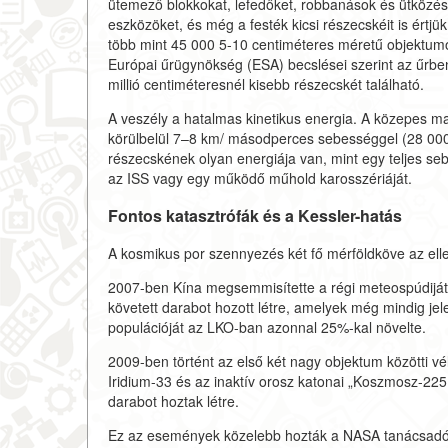
ütemező blokkokat, lefedőket, robbanások és ütközése
eszközöket, és még a festék kicsi részecskéit is értj
több mint 45 000 5-10 centiméteres méretű objektumo
Európai űrügynökség (ESA) becslései szerint az űrben
millió centiméteresnél kisebb részecskét található.
A veszély a hatalmas kinetikus energia. A közepes m
körülbelül 7–8 km/ másodperces sebességgel (28 00
részecskének olyan energiája van, mint egy teljes se
az ISS vagy egy működő műhold karosszériáját.
Fontos katasztrófák és a Kessler-hatás
A kosmikus por szennyezés két fő mérföldköve az elle
2007-ben Kína megsemmisítette a régi meteospúdiját
követett darabot hozott létre, amelyek még mindig je
populációját az LKO-ban azonnal 25%-kal növelte.
2009-ben történt az első két nagy objektum közötti v
Iridium-33 és az inaktív orosz katonai „Koszmosz-22
darabot hoztak létre.
Ez az események közelebb hozták a NASA tanácsadója,