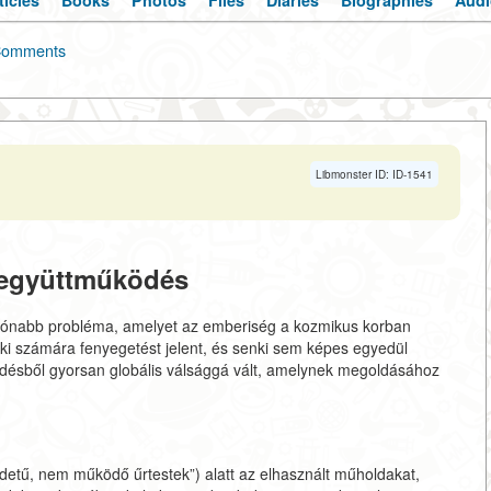
ticles
Books
Photos
Files
Diaries
Biographies
Audi
omments
Libmonster ID: ID-1541
 együttműködés
xónabb probléma, amelyet az emberiség a kozmikus korban
nki számára fenyegetést jelent, és senki sem képes egyedül
rdésből gyorsan globális válsággá vált, amelynek megoldásához
detű, nem működő űrtestek”) alatt az elhasznált műholdakat,