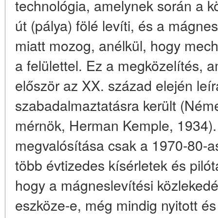
technológia, amelynek során a k
út (pálya) fölé levíti, és a mág
miatt mozog, anélkül, hogy mech
a felülettel. Ez a megközelítés, a
először az XX. század elején leír
szabadalmaztatásra került (Ném
mérnök, Herman Kemple, 1934). 
megvalósítása csak a 1970-80-a
több évtizedes kísérletek és piló
hogy a mágneslevítési közlekedé
eszköze-e, még mindig nyitott és 