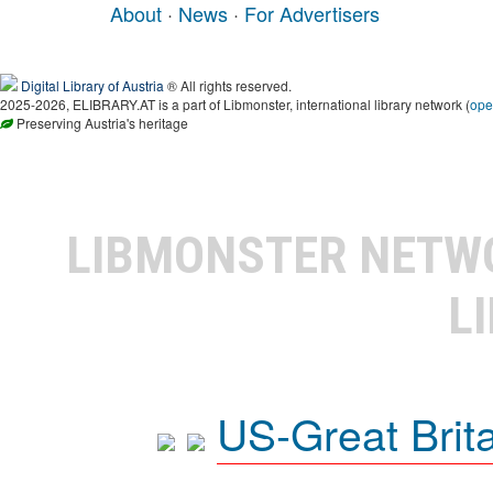
About
·
News
·
For Advertisers
Digital Library of Austria
® All rights reserved.
2025-2026, ELIBRARY.AT is a part of Libmonster, international library network (
ope
Preserving Austria's heritage
LIBMONSTER NET
L
US-Great Brit