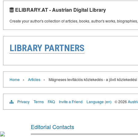
ELIBRARY.AT - Austrian Digital Library
Create your author's collection of articles, books, author's works, biographies
LIBRARY PARTNERS
›
›
Home
Articles
Mágneses levítációs közlekedés - a jövő közlekedési
Privacy
Terms
FAQ
Invite a Friend
Language (en)
© 2026
Austri
Editorial Contacts