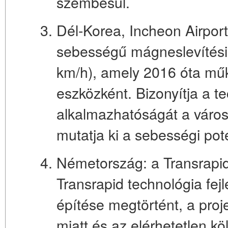
szembesül.
Dél-Korea, Incheon Airpor
sebességű mágneslevítési 
km/h), amely 2016 óta műk
eszközként. Bizonyítja a t
alkalmazhatóságát a város
mutatja ki a sebességi pote
Németország: a Transrapi
Transrapid technológia fej
építése megtörtént, a proj
miatt és az elérhetetlen köl