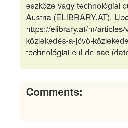
eszköze vagy technológiai c
Austria (ELIBRARY.AT). Up
https://elibrary.at/m/article
közlekedés-a-jövő-közleked
technológiai-cul-de-sac (dat
Comments: