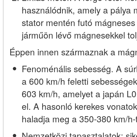
használódnik, amely a pálya 
stator mentén futó mágneses
járműön lévő mágnesekkel tolj
Éppen innen származnak a mágnes
Fenoménális sebesség.
A súr
a 600 km/h feletti sebességek 
603 km/h, amelyet a japán L0
el. A hasonló kerekes vonato
haladja meg a 350-380 km/h-t
Nemzetközi tapasztalatok: si