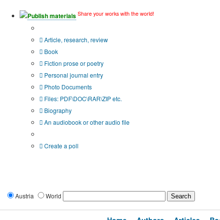
Share your works with the world!
Publish materials
Publication type?
Article, research, review
Book
Fiction prose or poetry
Personal journal entry
Photo Documents
Files: PDF\DOC\RAR\ZIP etc.
Biography
An audiobook or other audio file
Additional options:
Create a poll
Austria
World