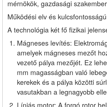
mérnökök, gazdasági szakembere
Működési elv és kulcsfontosságú 
A technológia két fő fizikai jelen
Mágneses levítés:
Elektromág
amelyek mágneses mezőt hozna
vezető pálya mezőjét. Ez lehe
mm magasságban való lebegésé
kerekek és a pálya közötti s
vasutakban a legnagyobb ellen
Líniás motor:
A forgó rotor hely