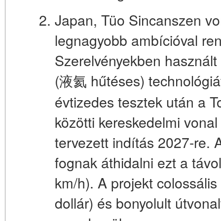
Japan, Tüo Sincanszen von
legnagyobb ambícióval ren
Szerelvényekben használt
(液氦 hűtéses) technológiát
évtizedes tesztek után a 
közötti kereskedelmi vona
tervezett indítás 2027-re. 
fognak áthidalni ezt a táv
km/h). A projekt colossális 
dollár) és bonyolult útvona