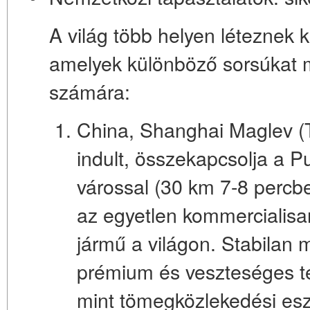
A világ több helyen léteznek 
amelyek különböző sorsúkat 
számára:
China, Shanghai Maglev (T
indult, összekapcsolja a P
várossal (30 km 7-8 percb
az
egyetlen kommercialisa
jármű a világon
. Stabilan 
prémium és veszteséges te
mint tömegközlekedési es