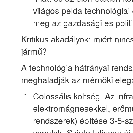
világos példa technológiai
meg az gazdasági és polit
Kritikus akadályok: miért nin
jármű?
A technológia hátrányai rends
meghaladják az mérnöki elega
Colossális költség.
Az infra
elektromágnesekkel, erőmű 
rendszerek) építése
3-5-s
vonalak. Szinte teljesen új