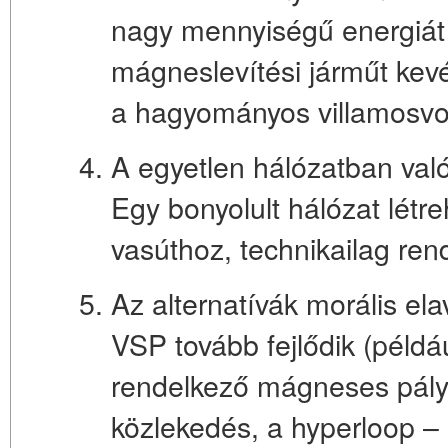
nagy mennyiségű energiát
mágneslevítési járműt kev
a hagyományos villamosvo
A egyetlen hálózatban való
Egy bonyolult hálózat létr
vasúthoz, technikailag rend
Az alternatívák morális ela
VSP tovább fejlődik (példáu
rendelkező mágneses pályá
közlekedés, a hyperloop –