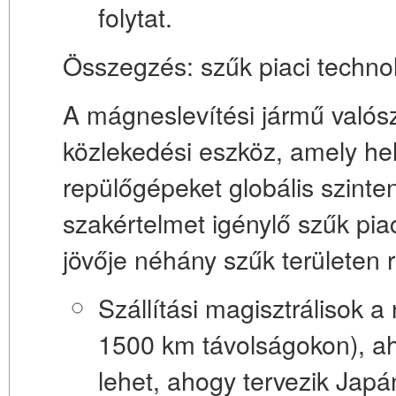
folytat.
Összegzés: szűk piaci technol
A mágneslevítési jármű valós
közlekedési eszköz, amely hel
repülőgépeket globális szinte
szakértelmet igénylő szűk pia
jövője néhány szűk területen re
Szállítási magisztrálisok 
1500 km távolságokon), ah
lehet, ahogy tervezik Jap