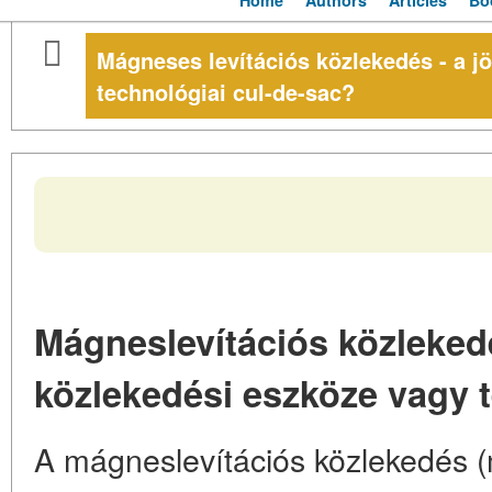
Home
Authors
Articles
Bo
Mágneses levítációs közlekedés - a j
technológiai cul-de-sac?
Mágneslevítációs közleked
közlekedési eszköze vagy 
A mágneslevítációs közlekedés (