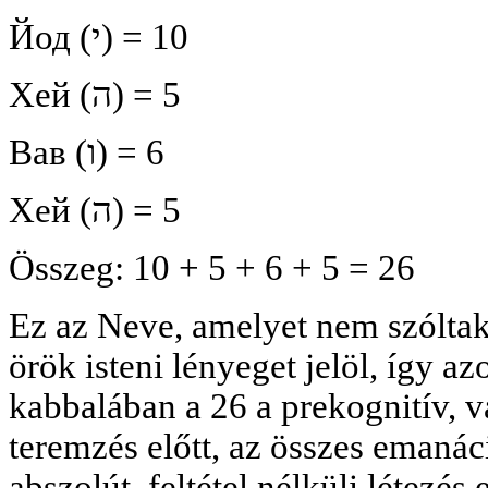
Йод (י) = 10
Хей (ה) = 5
Вав (ו) = 6
Хей (ה) = 5
Összeg: 10 + 5 + 6 + 5 = 26
Ez az Neve, amelyet nem szóltak
örök isteni lényeget jelöl, így a
kabbalában a 26 a prekognitív, vá
teremzés előtt, az összes emanáci
abszolút, feltétel nélküli létezés