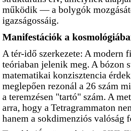
működik — a bolygók mozgásátó
igazságossáig.
Manifestációk a kosmológiába
A tér-idő szerkezete: A modern fi
teóriaban jelenik meg. A bózon st
matematikai konzisztencia érdek
meglepően rezonál a 26 szám mi
a teremzésen "tartó" szám. A met
arra, hogy a Tetragrammaton ne
hanem a sokdimenziós valóság f