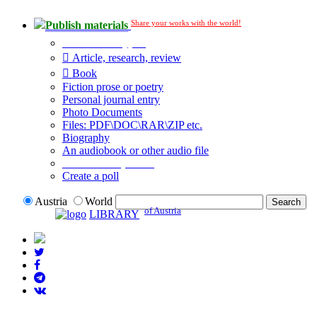
Share your works with the world!
Publish materials
Publication type?
Article, research, review
Book
Fiction prose or poetry
Personal journal entry
Photo Documents
Files: PDF\DOC\RAR\ZIP etc.
Biography
An audiobook or other audio file
Additional options:
Create a poll
Austria
World
of Austria
LIBRARY