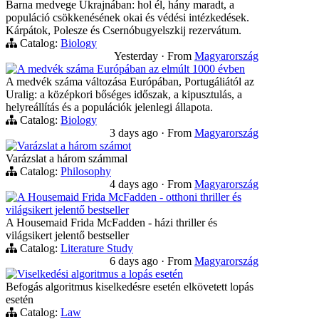
Barna medvege Ukrajnában: hol él, hány maradt, a
populáció csökkenésének okai és védési intézkedések.
Kárpátok, Polesze és Csernóbugyelszkij rezervátum.
Catalog:
Biology
Yesterday
·
From
Magyarország
A medvék száma Európában az elmúlt 1000 évben
A medvék száma változása Európában, Portugáliától az
Uralig: a középkori bőséges időszak, a kipusztulás, a
helyreállítás és a populációk jelenlegi állapota.
Catalog:
Biology
3 days ago
·
From
Magyarország
Varázslat a három számot
Varázslat a három számmal
Catalog:
Philosophy
4 days ago
·
From
Magyarország
A Housemaid Frida McFadden - otthoni thriller és
világsikert jelentő bestseller
A Housemaid Frida McFadden - házi thriller és
világsikert jelentő bestseller
Catalog:
Literature Study
6 days ago
·
From
Magyarország
Viselkedési algoritmus a lopás esetén
Befogás algoritmus kiselkedésre esetén elkövetett lopás
esetén
Catalog:
Law