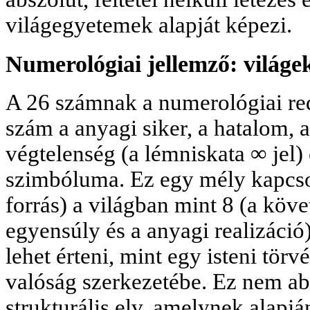
világegyetemek alapját képezi.
Numerológiai jellemző: világek
A 26 számnak a numerológiai re
szám a anyagi siker, a hatalom, 
végtelenség (a lémniskata ∞ jel)
szimbóluma. Ez egy mély kapcsola
forrás) a világban mint 8 (a kö
egyensúly és a anyagi realizáció)
lehet érteni, mint egy isteni törv
valóság szerkezetébe. Ez nem ab
strukturális elv, amelynek alapjá