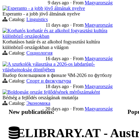
9 days ago
·
From
Magyarország
Esperanto - a jobb jövő álmának nyelve
Esperanto - a jobb jövő álmának nyelve
Catalog:
Linguistics
11 days ago
·
From
Magyarország
Korhatós korhatár és az alkohol fogyasztási kultúra
különböző országokban
Korhatásos határ és az alkohol fogyasztási kultúra
különböző országokban a világon
Catalog:
Социология
16 days ago
·
From
Magyarország
A szurkolók választása a 2026-os labdarúgó-
világbajnokság döntőjében
Выбор болельщиков в финале ЧМ-2026 по футболу
Catalog:
Спорт и физкультура
18 days ago
·
From
Magyarország
Boldogság ország fejlődésének mérőszámaként
Bédség a fejlődés országának mutatója
Catalog:
Экономика
20 days ago
·
From
Magyarország
New publications:
Popu
ELIBRARY.AT - Austri