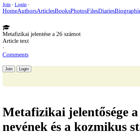
Join
·
Login
·
Home
Authors
Articles
Books
Photos
Files
Diaries
Biographi
Metafizikai jelentése a 26 számot
Article text
·
Comments
Join
Login
Metafizikai jelentősége a
nevének és a kozmikus st