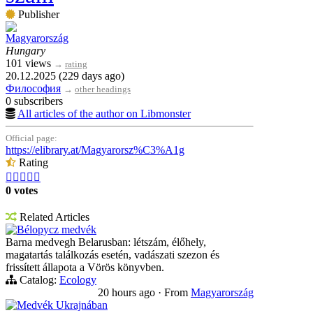
Publisher
Magyarország
Hungary
101 views
→
rating
20.12.2025 (229 days ago)
Философия
→
other headings
0 subscribers
All articles of the author on Libmonster
Official page:
https://elibrary.at/Magyarorsz%C3%A1g
Rating





0 votes
Related Articles
Bélорусz medvék
Barna medvegh Belarusban: létszám, élőhely,
magatartás találkozás esetén, vadászati szezon és
frissített állapota a Vörös könyvben.
Catalog:
Ecology
20 hours ago
·
From
Magyarország
Medvék Ukrajnában