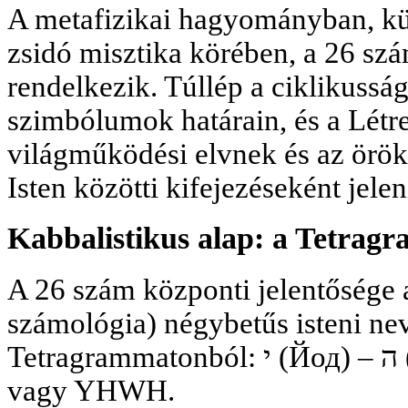
A metafizikai hagyományban, kü
zsidó misztika körében, a 26 szá
rendelkezik. Túllép a ciklikussá
szimbólumok határain, és a Létr
világműködési elvnek és az örök
Isten közötti kifejezéseként jele
Kabbalistikus alap: a Tetrag
A 26 szám központi jelentősége 
számológia) négybetűs isteni n
Tetragrammatonból: י (Йод) – ה (Хей) – ו (Вав) – ה (Хей),
vagy YHWH.