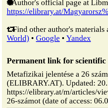
Author's official page at Libm
https://elibrary.at/Magyaror
Find other author's materials 
World)
•
Google
•
Yandex
Permanent link for scientific 
Metafizikai jelentése a 26 szám
(ELIBRARY.AT). Updated: 20.
https://elibrary.at/m/articles/v
26-számot (date of access: 06.