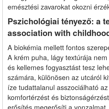
emésztési zavarokat okozni érzék
Pszichológiai tényező: a t
association with childhoo
A biokémia mellett fontos szerepet
A krém puha, lágy textúrája nem 
és kellemes fogyasztást tesz le
számára, különösen az utcáról ki
íze tudattalanul asszociálható az
komfortérzést és biztonságérzést 
erősítés megerősíti a vonzalmat, 