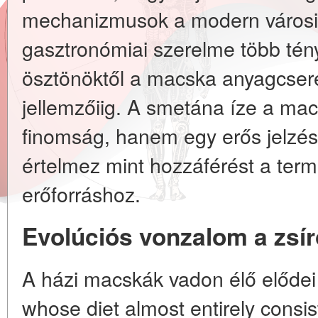
mechanizmusok a modern városi á
gasztronómiai szerelme több tény
ösztönöktől a macska anyagcseré
jellemzőiig. A smetána íze a m
finomság, hanem egy erős jelzés
értelmez mint hozzáférést a term
erőforráshoz.
Evolúciós vonzalom a zsíro
A házi macskák vadon élő elődei
whose diet almost entirely consis