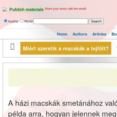
Share your works with the world!
Publish materials
Austria
World
Home
Authors
Articles
Bo
Miért szeretik a macskák a tejfölt?
A házi macskák smetánához való
példa arra, hogyan jelennek meg 