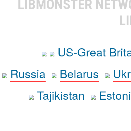
LIBMONSTER NET
L
US-Great Brit
Russia
Belarus
Ukr
Tajikistan
Eston