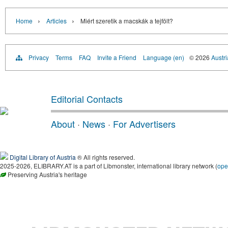
›
›
Home
Articles
Miért szeretik a macskák a tejfölt?
Privacy
Terms
FAQ
Invite a Friend
Language (en)
© 2026
Austri
Editorial Contacts
About
·
News
·
For Advertisers
Digital Library of Austria
® All rights reserved.
2025-2026, ELIBRARY.AT is a part of Libmonster, international library network (
ope
Preserving Austria's heritage