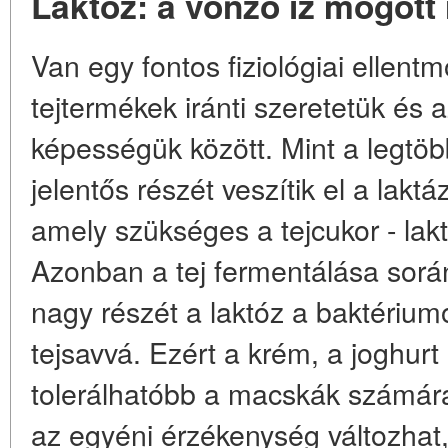
Laktóz: a vonzó íz mögött 
Van egy fontos fiziológiai ellen
tejtermékek iránti szeretetük és
képességük között. Mint a legtöb
jelentős részét veszítik el a lakt
amely szükséges a tejcukor - lak
Azonban a tej fermentálása során
nagy részét a laktóz a baktériumo
tejsavvá. Ezért a krém, a joghurt é
tolerálhatóbb a macskák számára,
az egyéni érzékenység változhat