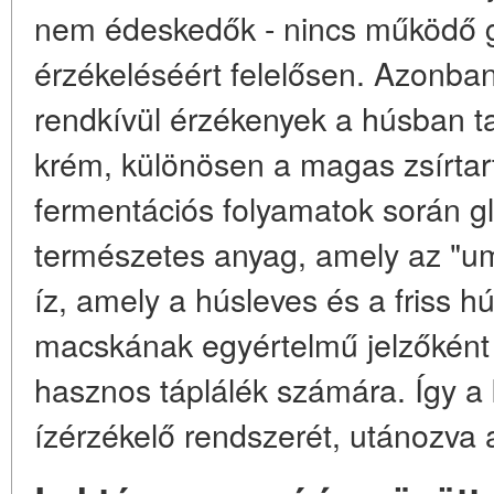
nem édeskedők - nincs működő g
érzékeléséért felelősen. Azonban
rendkívül érzékenyek a húsban t
krém, különösen a magas zsírta
fermentációs folyamatok során glu
természetes anyag, amely az "um
íz, amely a húsleves és a friss h
macskának egyértelmű jelzőként s
hasznos táplálék számára. Így a 
ízérzékelő rendszerét, utánozva a 